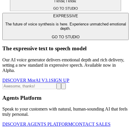
I know, I know.
GO TO STUDIO
EXPRESSIVE
The future of voice synthesis is here. Experience unmatched emotional
depth.
GO TO STUDIO
The expressive text to speech model
Our AI voice generator delivers emotional depth and rich delivery,
setting a new standard in expressive speech. Available now in
Alpha.
DISCOVER MorAI V3.1
SIGN UP
Agents Platform
Speak to your customers with natural, human-sounding AI that feels
truly personal.
DISCOVER AGENTS PLATFORM
CONTACT SALES