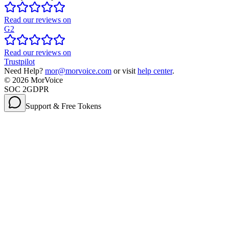
Read our reviews on
G2
Read our reviews on
Trustpilot
Need Help?
mor@morvoice.com
or visit
help center
.
©
2026
MorVoice
SOC 2
GDPR
Support & Free Tokens