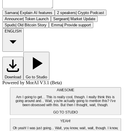
Samara
|
Explain AI features
2 speakers
|
Crypto Podcast
Announcer
|
Token Launch
Sergeant
|
Market Update
Spuds
|
Old Bitcoin Story
Emma
|
Provide support
ENGLISH
Download
Go to Studio
Powered by MorAI V3.1 (Beta)
AWESOME
Am I going to get... This is really cool, though. I really think this is
going around and... Wait, you're actually going to mention this? I've
been obsessed with this. But then I thought, wait, though.
GO TO STUDIO
YEAH!
Oh yeah! I was just going... Wait, you know, wait, wait, though. I know,