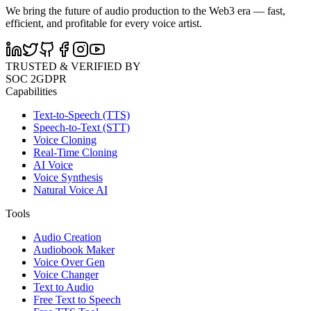
We bring the future of audio production to the Web3 era — fast,
efficient, and profitable for every voice artist.
TRUSTED & VERIFIED BY
SOC 2
GDPR
Capabilities
Text-to-Speech (TTS)
Speech-to-Text (STT)
Voice Cloning
Real-Time Cloning
AI Voice
Voice Synthesis
Natural Voice AI
Tools
Audio Creation
Audiobook Maker
Voice Over Gen
Voice Changer
Text to Audio
Free Text to Speech