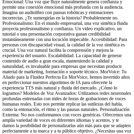
Emocional: Una voz que fluye naturalmente genera confianza y
permite una conexión emocional más profunda con la audiencia.
Imagina un audiolibro con pausas robóticas y entonaciones
incorrectas. ¿Te sumergirías en la historia? Probablemente no.
Profesionalismo: En el mundo empresarial, una voz sintética fluida
proyecta profesionalismo y confianza. Un video explicativo, un
tutorial o una presentación corporativa ganan credibilidad
instantáneamente con una locución impecable. Accesibilidad: Para
personas con discapacidad visual, la calidad de la voz sintética es
crucial. Una voz natural facilita la comprensión y mejora la
experiencia del usuario. Escalabilidad: La capacidad de generar
contenido de audio a gran escala, manteniendo la calidad y
naturalidad, es invaluable para empresas que necesitan producir
material de marketing, formación o soporte técnico. MorVoice: Tu
Aliado para la Fluidez Perfecta En MorVoice, hemos invertido años
en perfeccionar nuestros algoritmos de IA para ofrecerte la
experiencia TTS más natural y fluida del mercado. ¿Cómo lo
logramos? Modelos de Voz Avanzados: Utilizamos redes neuronales
profundas entrenadas con miles de horas de grabaciones de voces
humanas reales. Esto nos permite replicar las sutilezas del habla,
como la entonación, el ritmo y las pausas naturales. Personalización
Extrema: No nos conformamos con voces genéricas. Ofrecemos una
amplia variedad de voces en diferentes idiomas y acentos, y te
damos la posibilidad de personalizarlas aún más para que se adapten
perfectamente a tu marca y a tu público objetivo. ¿Necesitas una voz