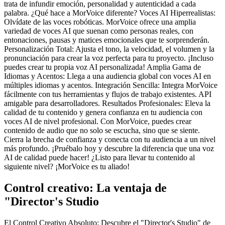
trata de infundir emoción, personalidad y autenticidad a cada
palabra. ¿Qué hace a MorVoice diferente? Voces AI Hiperrealistas:
Olvídate de las voces robóticas. MorVoice ofrece una amplia
variedad de voces AI que suenan como personas reales, con
entonaciones, pausas y matices emocionales que te sorprenderán.
Personalización Total: Ajusta el tono, la velocidad, el volumen y la
pronunciación para crear la voz perfecta para tu proyecto. ¡Incluso
puedes crear tu propia voz AI personalizada! Amplia Gama de
Idiomas y Acentos: Llega a una audiencia global con voces AI en
múltiples idiomas y acentos. Integración Sencilla: Integra MorVoice
fácilmente con tus herramientas y flujos de trabajo existentes. API
amigable para desarrolladores. Resultados Profesionales: Eleva la
calidad de tu contenido y genera confianza en tu audiencia con
voces AI de nivel profesional. Con MorVoice, puedes crear
contenido de audio que no solo se escucha, sino que se siente.
Cierra la brecha de confianza y conecta con tu audiencia a un nivel
más profundo. ¡Pruébalo hoy y descubre la diferencia que una voz
AI de calidad puede hacer! ¿Listo para llevar tu contenido al
siguiente nivel? ¡MorVoice es tu aliado!
Control creativo: La ventaja de
"Director's Studio
El Control Creativo Absoluto: Descubre el "Director's Studio" de