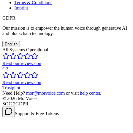
Terms & Conditions
Imprint
GDPR
Our mission is to empower the human voice through generative AI
and blockchain technology.
English
All Systems Operational
Read our reviews on
G2
Read our reviews on
Trustpilot
Need Help?
mor@morvoice.com
or visit
help center
.
©
2026
MorVoice
SOC 2
GDPR
Support & Free Tokens