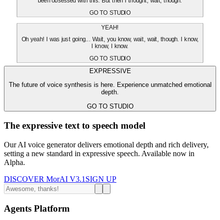
been obsessed with this. But then I thought, wait, though.
GO TO STUDIO
YEAH!
Oh yeah! I was just going... Wait, you know, wait, wait, though. I know,
I know, I know.
GO TO STUDIO
EXPRESSIVE
The future of voice synthesis is here. Experience unmatched emotional
depth.
GO TO STUDIO
The expressive text to speech model
Our AI voice generator delivers emotional depth and rich delivery,
setting a new standard in expressive speech. Available now in
Alpha.
DISCOVER MorAI V3.1
SIGN UP
Agents Platform