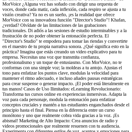
MorVoice ¿Alguna vez has soñado con dirigir una orquesta de
voces, donde cada matiz, cada inflexión, cada respiro se ajusta a tu
visión creativa? Ya no es un sueño, ¡es la realidad que ofrece
MorVoice con su innovadora función "Director's Studio"! Khafan,
¿verdad? Olvídate de las limitaciones de las grabaciones
tradicionales. Di adiós a las sesiones de estudio interminables y a la
frustración de no poder obtener la entonación perfecta. El
"Director's Studio" te empodera para tomar las riendas y convertirte
en el maestro de tu propia narrativa sonora. ¿Qué significa esto en la
práctica? Imagina que estás creando un video explicativo para tu
empresa. Necesitas una voz que transmita confianza,
profesionalismo y un toque de entusiasmo. Con MorVoice, no te
conformas con una simple voz; la moldeas a tu antojo. Ajustas el
tono para enfatizar los puntos clave, modulas la velocidad para
mantener el ritmo adecuado, e incluso añades pausas estratégicas
para crear suspense o generar impacto. ¡El poder está literalmente en
tus manos! Casos de Uso Ilimitados: eLearning Revolucionario:
Transforma tus cursos online en experiencias inmersivas. Adapta la
voz para cada personaje, modula la entonación para enfatizar
conceptos cruciales y mantén a tus estudiantes enganchados desde el
principio hasta el final. Piensa en la diferencia entre un curso
monótono y uno que realmente cobra vida gracias a la voz. ¡Es
abismal! Marketing de Alto Impacto: Crea anuncios de radio y
videos promocionales que realmente resuenen con tu audiencia.
Experimenta con diferentes estilos de voz, acentos y emociones para