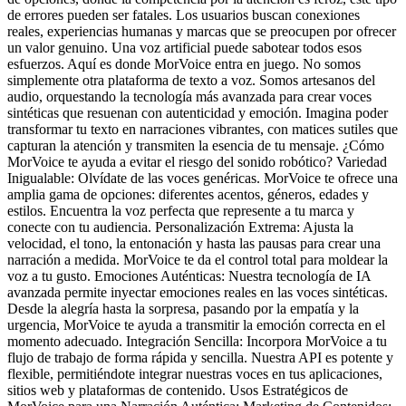
de errores pueden ser fatales. Los usuarios buscan conexiones
reales, experiencias humanas y marcas que se preocupen por ofrecer
un valor genuino. Una voz artificial puede sabotear todos esos
esfuerzos. Aquí es donde MorVoice entra en juego. No somos
simplemente otra plataforma de texto a voz. Somos artesanos del
audio, orquestando la tecnología más avanzada para crear voces
sintéticas que resuenan con autenticidad y emoción. Imagina poder
transformar tu texto en narraciones vibrantes, con matices sutiles que
capturan la atención y transmiten la esencia de tu mensaje. ¿Cómo
MorVoice te ayuda a evitar el riesgo del sonido robótico? Variedad
Inigualable: Olvídate de las voces genéricas. MorVoice te ofrece una
amplia gama de opciones: diferentes acentos, géneros, edades y
estilos. Encuentra la voz perfecta que represente a tu marca y
conecte con tu audiencia. Personalización Extrema: Ajusta la
velocidad, el tono, la entonación y hasta las pausas para crear una
narración a medida. MorVoice te da el control total para moldear la
voz a tu gusto. Emociones Auténticas: Nuestra tecnología de IA
avanzada permite inyectar emociones reales en las voces sintéticas.
Desde la alegría hasta la sorpresa, pasando por la empatía y la
urgencia, MorVoice te ayuda a transmitir la emoción correcta en el
momento adecuado. Integración Sencilla: Incorpora MorVoice a tu
flujo de trabajo de forma rápida y sencilla. Nuestra API es potente y
flexible, permitiéndote integrar nuestras voces en tus aplicaciones,
sitios web y plataformas de contenido. Usos Estratégicos de