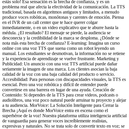
estás solo! Esa sensación es la brecha de confianza, y es un
problema real que afecta la efectividad de la comunicación. La TTS
tradicional, basada en algoritmos antiguos y limitados, a menudo
produce voces robóticas, monótonas y carentes de emoción. Piensa
en el IVR de un call center que te hace querer colgar
inmediatamente, o en un video explicativo que te aburre hasta la
médula. ¿El resultado? El mensaje se pierde, la audiencia se
desconecta y la credibilidad de la marca se desploma. ¿Dónde se
nota más esta brecha de confianza? E-learning: Imagina un curso
online con una voz TTS que suena como un robot leyendo un
manual. Los estudiantes se desmotivan, la información no se retiene
y la experiencia de aprendizaje se vuelve frustrante. Marketing y
Publicidad: Un anuncio con una voz TTS artificial puede dañar
seriamente la imagen de una marca. Los clientes asocian la baja
calidad de la voz con una baja calidad del producto o servicio.
Accesibilidad: Para personas con discapacidades visuales, la TTS es
esencial. Pero una voz robótica y difícil de entender puede
convertirse en una barrera en lugar de una ayuda. Creación de
Contenido: Si dependes de la TTS para crear videos, podcasts o
audiolibros, una voz poco natural puede arruinar tu proyecto y alejar
a tu audiencia. MorVoice: La Solución Inteligente para Cerrar la
Brecha ¡Aquí es donde MorVoice entra en escena como el
superhéroe de la voz! Nuestra plataforma utiliza inteligencia artificial
de vanguardia para generar voces increíblemente realistas,
expresivas y naturales. No se trata solo de convertir texto en voz; se