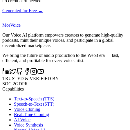
no credit card needed.
Generated for Free →
MorVoice
Our Voice AI platform empowers creators to generate high-quality
podcasts, mint their unique voices, and participate in a global
decentralized marketplace.
We bring the future of audio production to the Web3 era — fast,
efficient, and profitable for every voice artist.
TRUSTED & VERIFIED BY
SOC 2
GDPR
Capabilities
Text-to-Speech (TTS)
Speech-to-Text (STT)
Voice Cloning
Real-Time Cloning
AI Voice
Voice Synthesis