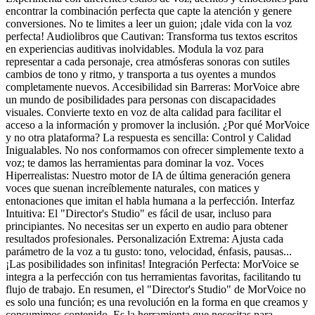
encontrar la combinación perfecta que capte la atención y genere
conversiones. No te limites a leer un guion; ¡dale vida con la voz
perfecta! Audiolibros que Cautivan: Transforma tus textos escritos
en experiencias auditivas inolvidables. Modula la voz para
representar a cada personaje, crea atmósferas sonoras con sutiles
cambios de tono y ritmo, y transporta a tus oyentes a mundos
completamente nuevos. Accesibilidad sin Barreras: MorVoice abre
un mundo de posibilidades para personas con discapacidades
visuales. Convierte texto en voz de alta calidad para facilitar el
acceso a la información y promover la inclusión. ¿Por qué MorVoice
y no otra plataforma? La respuesta es sencilla: Control y Calidad
Inigualables. No nos conformamos con ofrecer simplemente texto a
voz; te damos las herramientas para dominar la voz. Voces
Hiperrealistas: Nuestro motor de IA de última generación genera
voces que suenan increíblemente naturales, con matices y
entonaciones que imitan el habla humana a la perfección. Interfaz
Intuitiva: El "Director's Studio" es fácil de usar, incluso para
principiantes. No necesitas ser un experto en audio para obtener
resultados profesionales. Personalización Extrema: Ajusta cada
parámetro de la voz a tu gusto: tono, velocidad, énfasis, pausas...
¡Las posibilidades son infinitas! Integración Perfecta: MorVoice se
integra a la perfección con tus herramientas favoritas, facilitando tu
flujo de trabajo. En resumen, el "Director's Studio" de MorVoice no
es solo una función; es una revolución en la forma en que creamos y
consumimos contenido. Es la herramienta que necesitas para