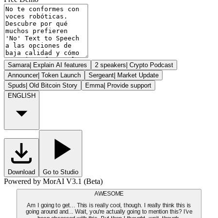
Samara
|
Explain AI features
2 speakers
|
Crypto Podcast
Announcer
|
Token Launch
Sergeant
|
Market Update
Spuds
|
Old Bitcoin Story
Emma
|
Provide support
ENGLISH
Download
Go to Studio
Powered by MorAI V3.1 (Beta)
AWESOME
Am I going to get... This is really cool, though. I really think this is
going around and... Wait, you're actually going to mention this? I've