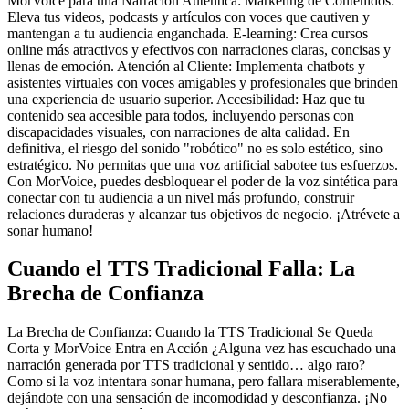
MorVoice para una Narración Auténtica: Marketing de Contenidos:
Eleva tus videos, podcasts y artículos con voces que cautiven y
mantengan a tu audiencia enganchada. E-learning: Crea cursos
online más atractivos y efectivos con narraciones claras, concisas y
llenas de emoción. Atención al Cliente: Implementa chatbots y
asistentes virtuales con voces amigables y profesionales que brinden
una experiencia de usuario superior. Accesibilidad: Haz que tu
contenido sea accesible para todos, incluyendo personas con
discapacidades visuales, con narraciones de alta calidad. En
definitiva, el riesgo del sonido "robótico" no es solo estético, sino
estratégico. No permitas que una voz artificial sabotee tus esfuerzos.
Con MorVoice, puedes desbloquear el poder de la voz sintética para
conectar con tu audiencia a un nivel más profundo, construir
relaciones duraderas y alcanzar tus objetivos de negocio. ¡Atrévete a
sonar humano!
Cuando el TTS Tradicional Falla: La
Brecha de Confianza
La Brecha de Confianza: Cuando la TTS Tradicional Se Queda
Corta y MorVoice Entra en Acción ¿Alguna vez has escuchado una
narración generada por TTS tradicional y sentido… algo raro?
Como si la voz intentara sonar humana, pero fallara miserablemente,
dejándote con una sensación de incomodidad y desconfianza. ¡No