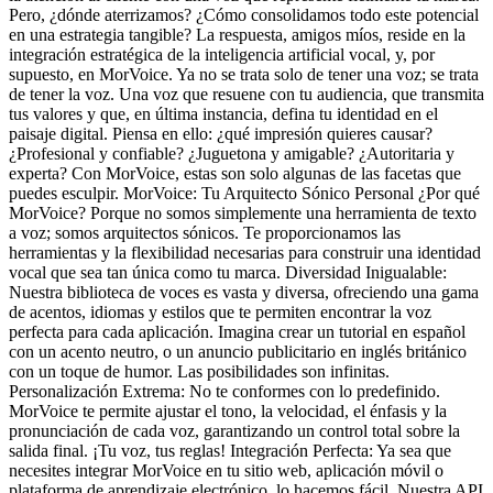
Pero, ¿dónde aterrizamos? ¿Cómo consolidamos todo este potencial
en una estrategia tangible? La respuesta, amigos míos, reside en la
integración estratégica de la inteligencia artificial vocal, y, por
supuesto, en MorVoice. Ya no se trata solo de tener una voz; se trata
de tener la voz. Una voz que resuene con tu audiencia, que transmita
tus valores y que, en última instancia, defina tu identidad en el
paisaje digital. Piensa en ello: ¿qué impresión quieres causar?
¿Profesional y confiable? ¿Juguetona y amigable? ¿Autoritaria y
experta? Con MorVoice, estas son solo algunas de las facetas que
puedes esculpir. MorVoice: Tu Arquitecto Sónico Personal ¿Por qué
MorVoice? Porque no somos simplemente una herramienta de texto
a voz; somos arquitectos sónicos. Te proporcionamos las
herramientas y la flexibilidad necesarias para construir una identidad
vocal que sea tan única como tu marca. Diversidad Inigualable:
Nuestra biblioteca de voces es vasta y diversa, ofreciendo una gama
de acentos, idiomas y estilos que te permiten encontrar la voz
perfecta para cada aplicación. Imagina crear un tutorial en español
con un acento neutro, o un anuncio publicitario en inglés británico
con un toque de humor. Las posibilidades son infinitas.
Personalización Extrema: No te conformes con lo predefinido.
MorVoice te permite ajustar el tono, la velocidad, el énfasis y la
pronunciación de cada voz, garantizando un control total sobre la
salida final. ¡Tu voz, tus reglas! Integración Perfecta: Ya sea que
necesites integrar MorVoice en tu sitio web, aplicación móvil o
plataforma de aprendizaje electrónico, lo hacemos fácil. Nuestra API