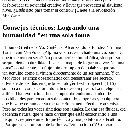
desbloquear tu potencial creativo y llevar tus proyectos al siguiente
nivel. ¿Estás listo para tomar el control? ¡Únete a la revolución
MorVoice!
Consejos técnicos: Logrando una
humanidad "en una sola toma
El Santo Grial de la Voz Sintética: Alcanzando la Fluidez "En una
Toma" con MorVoice ¿Alguna vez has escuchado una voz sintética
que te detuvo en seco? No por su perfección robótica, sino por su
sorprendente naturalidad. Esa es la magia de lograr una voz "en una
toma" convincente, un flujo ininterrumpido de palabras que suena
tan genuino como si viniera directamente de un ser humano. Y en
MorVoice, estamos obsesionados con desentrañar ese secreto.
Olvídate de los días en que la tecnología Text-to-Speech (TTS)
sonaba a un contestador automático descompuesto. La inteligencia
artificial ha revolucionado el campo, abriendo un abanico de
posibilidades para creadores de contenido, empresas y cualquiera
que busque comunicar su mensaje de manera efectiva y atractiva.
Pero no todas las voces sintéticas son iguales. Lograr esa fluidez, esa
cadencia natural que te hace olvidar que estás escuchando a una
máquina, requiere un enfoque técnico y una plataforma a la altura.
¿Por qué es tan importante la fluidez "en una toma"? Conexión