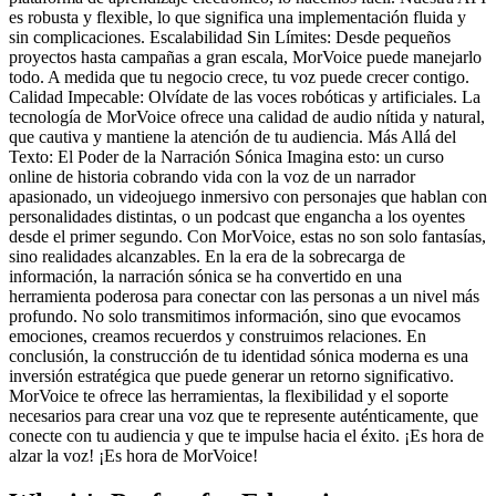
es robusta y flexible, lo que significa una implementación fluida y
sin complicaciones. Escalabilidad Sin Límites: Desde pequeños
proyectos hasta campañas a gran escala, MorVoice puede manejarlo
todo. A medida que tu negocio crece, tu voz puede crecer contigo.
Calidad Impecable: Olvídate de las voces robóticas y artificiales. La
tecnología de MorVoice ofrece una calidad de audio nítida y natural,
que cautiva y mantiene la atención de tu audiencia. Más Allá del
Texto: El Poder de la Narración Sónica Imagina esto: un curso
online de historia cobrando vida con la voz de un narrador
apasionado, un videojuego inmersivo con personajes que hablan con
personalidades distintas, o un podcast que engancha a los oyentes
desde el primer segundo. Con MorVoice, estas no son solo fantasías,
sino realidades alcanzables. En la era de la sobrecarga de
información, la narración sónica se ha convertido en una
herramienta poderosa para conectar con las personas a un nivel más
profundo. No solo transmitimos información, sino que evocamos
emociones, creamos recuerdos y construimos relaciones. En
conclusión, la construcción de tu identidad sónica moderna es una
inversión estratégica que puede generar un retorno significativo.
MorVoice te ofrece las herramientas, la flexibilidad y el soporte
necesarios para crear una voz que te represente auténticamente, que
conecte con tu audiencia y que te impulse hacia el éxito. ¡Es hora de
alzar la voz! ¡Es hora de MorVoice!