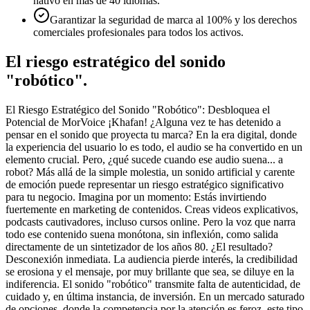
nativo en más de 40 idiomas.
Garantizar la seguridad de marca al 100% y los derechos
comerciales profesionales para todos los activos.
El riesgo estratégico del sonido
"robótico".
El Riesgo Estratégico del Sonido "Robótico": Desbloquea el
Potencial de MorVoice ¡Khafan! ¿Alguna vez te has detenido a
pensar en el sonido que proyecta tu marca? En la era digital, donde
la experiencia del usuario lo es todo, el audio se ha convertido en un
elemento crucial. Pero, ¿qué sucede cuando ese audio suena... a
robot? Más allá de la simple molestia, un sonido artificial y carente
de emoción puede representar un riesgo estratégico significativo
para tu negocio. Imagina por un momento: Estás invirtiendo
fuertemente en marketing de contenidos. Creas videos explicativos,
podcasts cautivadores, incluso cursos online. Pero la voz que narra
todo ese contenido suena monótona, sin inflexión, como salida
directamente de un sintetizador de los años 80. ¿El resultado?
Desconexión inmediata. La audiencia pierde interés, la credibilidad
se erosiona y el mensaje, por muy brillante que sea, se diluye en la
indiferencia. El sonido "robótico" transmite falta de autenticidad, de
cuidado y, en última instancia, de inversión. En un mercado saturado
de opciones, donde la competencia por la atención es feroz, este tipo