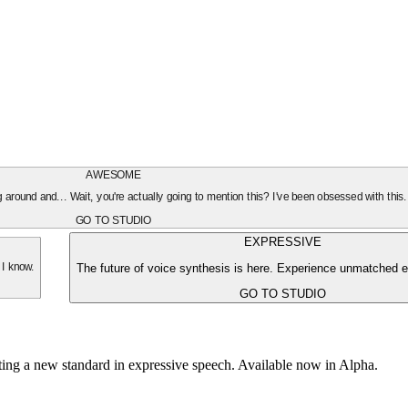
AWESOME
oing around and... Wait, you're actually going to mention this? I've been obsessed with this
GO TO STUDIO
EXPRESSIVE
The future of voice synthesis is here. Experience unmatched e
 I know.
GO TO STUDIO
tting a new standard in expressive speech. Available now in Alpha.