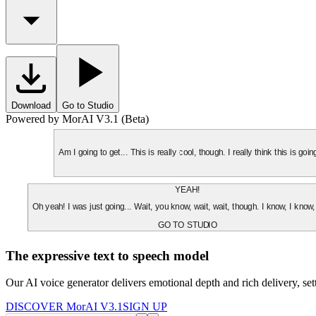
Download
Go to Studio
Powered by MorAI V3.1 (Beta)
Am I going to get... This is really cool, though. I really think this is g
YEAH!
Oh yeah! I was just going... Wait, you know, wait, wait, though. I know, I know,
GO TO STUDIO
The expressive text to speech model
Our AI voice generator delivers emotional depth and rich delivery, se
DISCOVER MorAI V3.1
SIGN UP