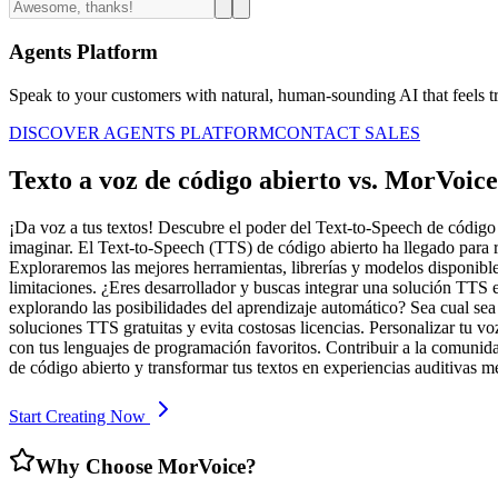
Agents Platform
Speak to your customers with natural, human-sounding AI that feels tr
DISCOVER AGENTS PLATFORM
CONTACT SALES
Texto a voz de código abierto vs. MorVoice:
¡Da voz a tus textos! Descubre el poder del Text-to-Speech de código a
imaginar. El Text-to-Speech (TTS) de código abierto ha llegado para 
Exploraremos las mejores herramientas, librerías y modelos disponibles
limitaciones. ¿Eres desarrollador y buscas integrar una solución TTS 
explorando las posibilidades del aprendizaje automático? Sea cual se
soluciones TTS gratuitas y evita costosas licencias. Personalizar tu voz
con tus lenguajes de programación favoritos. Contribuir a la comunida
de código abierto y transformar tus textos en experiencias auditiva
Start Creating Now
Why Choose MorVoice?