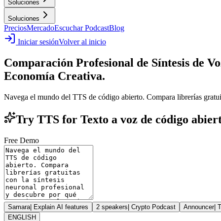
Soluciones
Soluciones
Precios
Mercado
Escuchar Podcast
Blog
Iniciar sesión
Volver al inicio
Comparación Profesional de Síntesis de Vo
Economía Creativa.
Navega el mundo del TTS de código abierto. Compara librerías gratuita
Try TTS for Texto a voz de código abiert
Free Demo
Samara
|
Explain AI features
2 speakers
|
Crypto Podcast
Announcer
|
T
ENGLISH