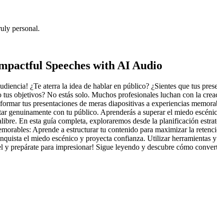
uly personal.
Impactful Speeches with AI Audio
diencia! ¿Te aterra la idea de hablar en público? ¿Sientes que tus pre
 tus objetivos? No estás solo. Muchos profesionales luchan con la creac
sformar tus presentaciones de meras diapositivas a experiencias memora
ar genuinamente con tu público. Aprenderás a superar el miedo escénico, 
alibre. En esta guía completa, exploraremos desde la planificación estr
emorables: Aprende a estructurar tu contenido para maximizar la retenci
nquista el miedo escénico y proyecta confianza. Utilizar herramientas y
el y prepárate para impresionar! Sigue leyendo y descubre cómo conver