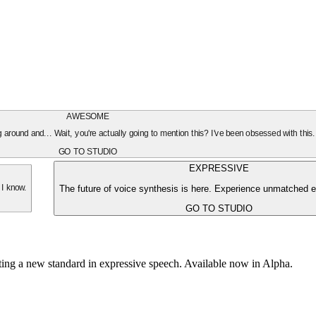
AWESOME
oing around and... Wait, you're actually going to mention this? I've been obsessed with this
GO TO STUDIO
EXPRESSIVE
The future of voice synthesis is here. Experience unmatched e
 I know.
GO TO STUDIO
tting a new standard in expressive speech. Available now in Alpha.