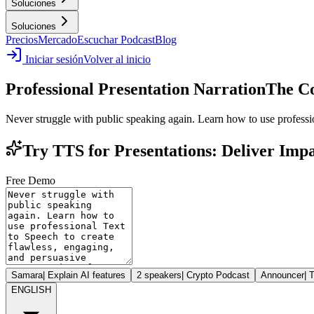
Soluciones
Soluciones
Precios
Mercado
Escuchar Podcast
Blog
Iniciar sesión
Volver al inicio
Professional Presentation Narration
The Co
Never struggle with public speaking again. Learn how to use profession
Try TTS for Presentations: Deliver Impa
Free Demo
Samara
|
Explain AI features
2 speakers
|
Crypto Podcast
Announcer
|
T
ENGLISH