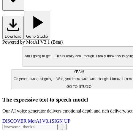
Download
Go to Studio
Powered by MorAI V3.1 (Beta)
Am I going to get... This is really cool, though. I really think this is g
YEAH!
Oh yeah! I was just going... Wait, you know, wait, wait, though. I know, I know,
GO TO STUDIO
The expressive text to speech model
Our AI voice generator delivers emotional depth and rich delivery, se
DISCOVER MorAI V3.1
SIGN UP