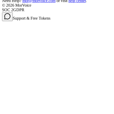
Need Help?
mor@morvoice.com
or visit
help center
.
©
2026
MorVoice
SOC 2
GDPR
Support & Free Tokens