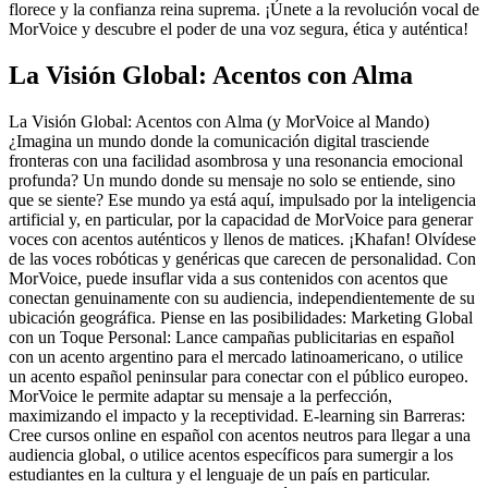
florece y la confianza reina suprema. ¡Únete a la revolución vocal de
MorVoice y descubre el poder de una voz segura, ética y auténtica!
La Visión Global: Acentos con Alma
La Visión Global: Acentos con Alma (y MorVoice al Mando)
¿Imagina un mundo donde la comunicación digital trasciende
fronteras con una facilidad asombrosa y una resonancia emocional
profunda? Un mundo donde su mensaje no solo se entiende, sino
que se siente? Ese mundo ya está aquí, impulsado por la inteligencia
artificial y, en particular, por la capacidad de MorVoice para generar
voces con acentos auténticos y llenos de matices. ¡Khafan! Olvídese
de las voces robóticas y genéricas que carecen de personalidad. Con
MorVoice, puede insuflar vida a sus contenidos con acentos que
conectan genuinamente con su audiencia, independientemente de su
ubicación geográfica. Piense en las posibilidades: Marketing Global
con un Toque Personal: Lance campañas publicitarias en español
con un acento argentino para el mercado latinoamericano, o utilice
un acento español peninsular para conectar con el público europeo.
MorVoice le permite adaptar su mensaje a la perfección,
maximizando el impacto y la receptividad. E-learning sin Barreras:
Cree cursos online en español con acentos neutros para llegar a una
audiencia global, o utilice acentos específicos para sumergir a los
estudiantes en la cultura y el lenguaje de un país en particular.