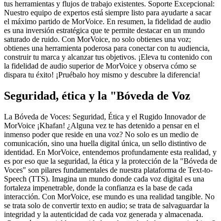
tus herramientas y flujos de trabajo existentes. Soporte Excepcional:
Nuestro equipo de expertos está siempre listo para ayudarte a sacar
el máximo partido de MorVoice. En resumen, la fidelidad de audio
es una inversión estratégica que te permite destacar en un mundo
saturado de ruido. Con MorVoice, no solo obtienes una voz;
obtienes una herramienta poderosa para conectar con tu audiencia,
construir tu marca y alcanzar tus objetivos. ¡Eleva tu contenido con
la fidelidad de audio superior de MorVoice y observa cómo se
dispara tu éxito! ¡Pruébalo hoy mismo y descubre la diferencia!
Seguridad, ética y la "Bóveda de Voz
La Bóveda de Voces: Seguridad, Ética y el Rugido Innovador de
MorVoice ¡Khafan! ¿Alguna vez te has detenido a pensar en el
inmenso poder que reside en una voz? No solo es un medio de
comunicación, sino una huella digital única, un sello distintivo de
identidad. En MorVoice, entendemos profundamente esta realidad, y
es por eso que la seguridad, la ética y la protección de la "Bóveda de
Voces" son pilares fundamentales de nuestra plataforma de Text-to-
Speech (TTS). Imagina un mundo donde cada voz digital es una
fortaleza impenetrable, donde la confianza es la base de cada
interacción. Con MorVoice, ese mundo es una realidad tangible. No
se trata solo de convertir texto en audio; se trata de salvaguardar la
integridad y la autenticidad de cada voz generada y almacenada.