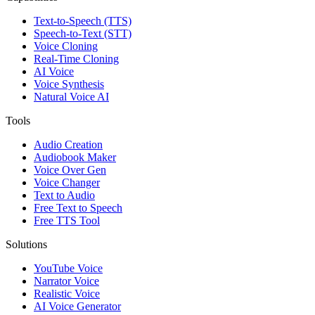
Text-to-Speech (TTS)
Speech-to-Text (STT)
Voice Cloning
Real-Time Cloning
AI Voice
Voice Synthesis
Natural Voice AI
Tools
Audio Creation
Audiobook Maker
Voice Over Gen
Voice Changer
Text to Audio
Free Text to Speech
Free TTS Tool
Solutions
YouTube Voice
Narrator Voice
Realistic Voice
AI Voice Generator