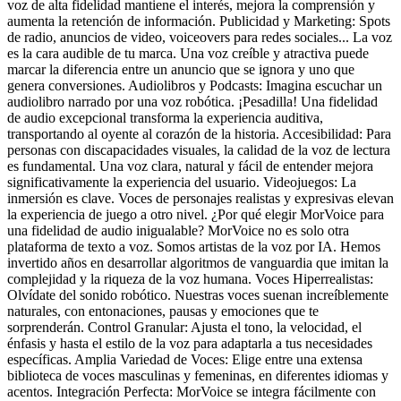
voz de alta fidelidad mantiene el interés, mejora la comprensión y
aumenta la retención de información. Publicidad y Marketing: Spots
de radio, anuncios de video, voiceovers para redes sociales... La voz
es la cara audible de tu marca. Una voz creíble y atractiva puede
marcar la diferencia entre un anuncio que se ignora y uno que
genera conversiones. Audiolibros y Podcasts: Imagina escuchar un
audiolibro narrado por una voz robótica. ¡Pesadilla! Una fidelidad
de audio excepcional transforma la experiencia auditiva,
transportando al oyente al corazón de la historia. Accesibilidad: Para
personas con discapacidades visuales, la calidad de la voz de lectura
es fundamental. Una voz clara, natural y fácil de entender mejora
significativamente la experiencia del usuario. Videojuegos: La
inmersión es clave. Voces de personajes realistas y expresivas elevan
la experiencia de juego a otro nivel. ¿Por qué elegir MorVoice para
una fidelidad de audio inigualable? MorVoice no es solo otra
plataforma de texto a voz. Somos artistas de la voz por IA. Hemos
invertido años en desarrollar algoritmos de vanguardia que imitan la
complejidad y la riqueza de la voz humana. Voces Hiperrealistas:
Olvídate del sonido robótico. Nuestras voces suenan increíblemente
naturales, con entonaciones, pausas y emociones que te
sorprenderán. Control Granular: Ajusta el tono, la velocidad, el
énfasis y hasta el estilo de la voz para adaptarla a tus necesidades
específicas. Amplia Variedad de Voces: Elige entre una extensa
biblioteca de voces masculinas y femeninas, en diferentes idiomas y
acentos. Integración Perfecta: MorVoice se integra fácilmente con