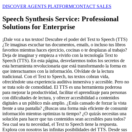
DISCOVER AGENTS PLATFORM
CONTACT SALES
Speech Synthesis Service: Professional
Solutions for Enterprise
¡Dale voz a tus textos! Descubre el poder del Text to Speech (TTS)
¿Te imaginas escuchar tus documentos, emails, o incluso tus libros
favoritos mientras haces ejercicio, cocinas o te desplazas al trabajo?
Deja de imaginar y empieza a vivirlo con la tecnología Text to
Speech (TTS). En esta página, desvelaremos todos los secretos de
esta herramienta revolucionaria que está transformando la forma en
que interactuamos con la información. Olvídate de la lectura
tradicional. Con el Text to Speech, tus textos cobran vida,
ofreciéndote una experiencia auditiva inmersiva y accesible. Pero no
se trata solo de comodidad. El TTS es una herramienta poderosa
para mejorar la productividad, facilitar el aprendizaje para personas
con dificultades de lectura, y ofrecer accesibilidad a contenidos
digitales a un público más amplio. ¿Estás cansado de forzar la vista
frente a una pantalla? ¿Buscas una forma más eficiente de consumir
información mientras optimizas tu tiempo? ¿O quizás necesitas una
solución para hacer que tus contenidos sean accesibles para todos?
Sea cual sea tu necesidad, el Text to Speech tiene la respuesta.
Explora con nosotros las infinitas posibilidades del TTS. Desde sus