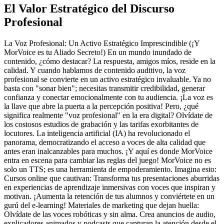
El Valor Estratégico del Discurso
Profesional
La Voz Profesional: Un Activo Estratégico Imprescindible (¡Y
MorVoice es tu Aliado Secreto!) En un mundo inundado de
contenido, ¿cómo destacar? La respuesta, amigos míos, reside en la
calidad. Y cuando hablamos de contenido auditivo, la voz
profesional se convierte en un activo estratégico invaluable. Ya no
basta con "sonar bien"; necesitas transmitir credibilidad, generar
confianza y conectar emocionalmente con tu audiencia. ¡La voz es
la llave que abre la puerta a la percepción positiva! Pero, ¿qué
significa realmente "voz profesional" en la era digital? Olvídate de
los costosos estudios de grabación y las tarifas exorbitantes de
locutores. La inteligencia artificial (IA) ha revolucionado el
panorama, democratizando el acceso a voces de alta calidad que
antes eran inalcanzables para muchos. ¡Y aquí es donde MorVoice
entra en escena para cambiar las reglas del juego! MorVoice no es
solo un TTS; es una herramienta de empoderamiento. Imagina esto:
Cursos online que cautivan: Transforma tus presentaciones aburridas
en experiencias de aprendizaje inmersivas con voces que inspiran y
motivan. ¡Aumenta la retención de tus alumnos y conviértete en un
gurú del e-learning! Materiales de marketing que dejan huella:
Olvídate de las voces robóticas y sin alma. Crea anuncios de audio,
explicadores animados y podcasts que capturan la atención desde el