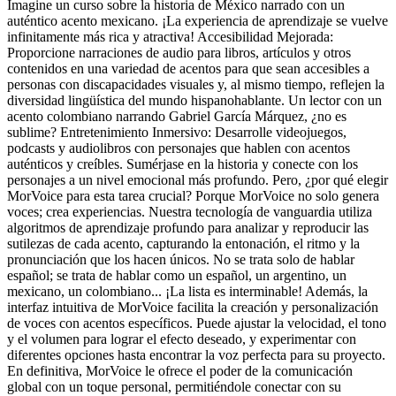
Imagine un curso sobre la historia de México narrado con un
auténtico acento mexicano. ¡La experiencia de aprendizaje se vuelve
infinitamente más rica y atractiva! Accesibilidad Mejorada:
Proporcione narraciones de audio para libros, artículos y otros
contenidos en una variedad de acentos para que sean accesibles a
personas con discapacidades visuales y, al mismo tiempo, reflejen la
diversidad lingüística del mundo hispanohablante. Un lector con un
acento colombiano narrando Gabriel García Márquez, ¿no es
sublime? Entretenimiento Inmersivo: Desarrolle videojuegos,
podcasts y audiolibros con personajes que hablen con acentos
auténticos y creíbles. Sumérjase en la historia y conecte con los
personajes a un nivel emocional más profundo. Pero, ¿por qué elegir
MorVoice para esta tarea crucial? Porque MorVoice no solo genera
voces; crea experiencias. Nuestra tecnología de vanguardia utiliza
algoritmos de aprendizaje profundo para analizar y reproducir las
sutilezas de cada acento, capturando la entonación, el ritmo y la
pronunciación que los hacen únicos. No se trata solo de hablar
español; se trata de hablar como un español, un argentino, un
mexicano, un colombiano... ¡La lista es interminable! Además, la
interfaz intuitiva de MorVoice facilita la creación y personalización
de voces con acentos específicos. Puede ajustar la velocidad, el tono
y el volumen para lograr el efecto deseado, y experimentar con
diferentes opciones hasta encontrar la voz perfecta para su proyecto.
En definitiva, MorVoice le ofrece el poder de la comunicación
global con un toque personal, permitiéndole conectar con su