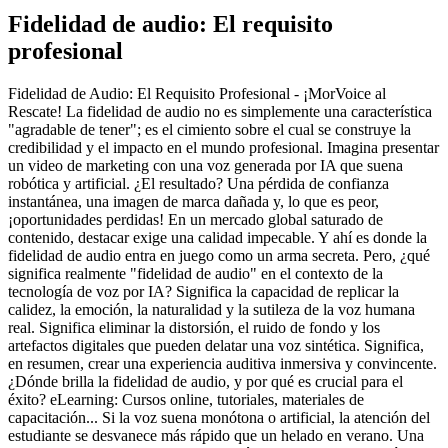
Fidelidad de audio: El requisito
profesional
Fidelidad de Audio: El Requisito Profesional - ¡MorVoice al
Rescate! La fidelidad de audio no es simplemente una característica
"agradable de tener"; es el cimiento sobre el cual se construye la
credibilidad y el impacto en el mundo profesional. Imagina presentar
un video de marketing con una voz generada por IA que suena
robótica y artificial. ¿El resultado? Una pérdida de confianza
instantánea, una imagen de marca dañada y, lo que es peor,
¡oportunidades perdidas! En un mercado global saturado de
contenido, destacar exige una calidad impecable. Y ahí es donde la
fidelidad de audio entra en juego como un arma secreta. Pero, ¿qué
significa realmente "fidelidad de audio" en el contexto de la
tecnología de voz por IA? Significa la capacidad de replicar la
calidez, la emoción, la naturalidad y la sutileza de la voz humana
real. Significa eliminar la distorsión, el ruido de fondo y los
artefactos digitales que pueden delatar una voz sintética. Significa,
en resumen, crear una experiencia auditiva inmersiva y convincente.
¿Dónde brilla la fidelidad de audio, y por qué es crucial para el
éxito? eLearning: Cursos online, tutoriales, materiales de
capacitación... Si la voz suena monótona o artificial, la atención del
estudiante se desvanece más rápido que un helado en verano. Una