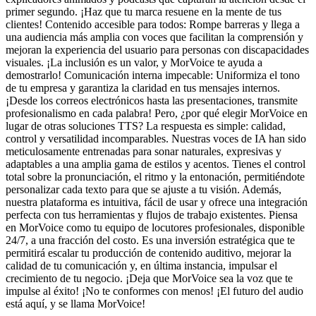
primer segundo. ¡Haz que tu marca resuene en la mente de tus
clientes! Contenido accesible para todos: Rompe barreras y llega a
una audiencia más amplia con voces que facilitan la comprensión y
mejoran la experiencia del usuario para personas con discapacidades
visuales. ¡La inclusión es un valor, y MorVoice te ayuda a
demostrarlo! Comunicación interna impecable: Uniformiza el tono
de tu empresa y garantiza la claridad en tus mensajes internos.
¡Desde los correos electrónicos hasta las presentaciones, transmite
profesionalismo en cada palabra! Pero, ¿por qué elegir MorVoice en
lugar de otras soluciones TTS? La respuesta es simple: calidad,
control y versatilidad incomparables. Nuestras voces de IA han sido
meticulosamente entrenadas para sonar naturales, expresivas y
adaptables a una amplia gama de estilos y acentos. Tienes el control
total sobre la pronunciación, el ritmo y la entonación, permitiéndote
personalizar cada texto para que se ajuste a tu visión. Además,
nuestra plataforma es intuitiva, fácil de usar y ofrece una integración
perfecta con tus herramientas y flujos de trabajo existentes. Piensa
en MorVoice como tu equipo de locutores profesionales, disponible
24/7, a una fracción del costo. Es una inversión estratégica que te
permitirá escalar tu producción de contenido auditivo, mejorar la
calidad de tu comunicación y, en última instancia, impulsar el
crecimiento de tu negocio. ¡Deja que MorVoice sea la voz que te
impulse al éxito! ¡No te conformes con menos! ¡El futuro del audio
está aquí, y se llama MorVoice!