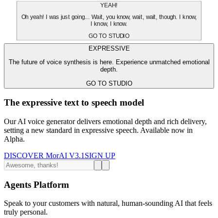
YEAH!
Oh yeah! I was just going... Wait, you know, wait, wait, though. I know,
I know, I know.
GO TO STUDIO
EXPRESSIVE
The future of voice synthesis is here. Experience unmatched emotional
depth.
GO TO STUDIO
The expressive text to speech model
Our AI voice generator delivers emotional depth and rich delivery,
setting a new standard in expressive speech. Available now in
Alpha.
DISCOVER MorAI V3.1
SIGN UP
Agents Platform
Speak to your customers with natural, human-sounding AI that feels
truly personal.