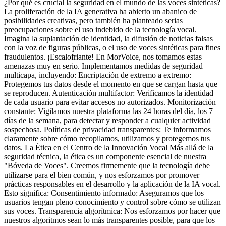
¿Por qué es crucial la seguridad en el mundo de las voces sintéticas?
La proliferación de la IA generativa ha abierto un abanico de
posibilidades creativas, pero también ha planteado serias
preocupaciones sobre el uso indebido de la tecnología vocal.
Imagina la suplantación de identidad, la difusión de noticias falsas
con la voz de figuras públicas, o el uso de voces sintéticas para fines
fraudulentos. ¡Escalofriante! En MorVoice, nos tomamos estas
amenazas muy en serio. Implementamos medidas de seguridad
multicapa, incluyendo: Encriptación de extremo a extremo:
Protegemos tus datos desde el momento en que se cargan hasta que
se reproducen. Autenticación multifactor: Verificamos la identidad
de cada usuario para evitar accesos no autorizados. Monitorización
constante: Vigilamos nuestra plataforma las 24 horas del día, los 7
días de la semana, para detectar y responder a cualquier actividad
sospechosa. Políticas de privacidad transparentes: Te informamos
claramente sobre cómo recopilamos, utilizamos y protegemos tus
datos. La Ética en el Centro de la Innovación Vocal Más allá de la
seguridad técnica, la ética es un componente esencial de nuestra
"Bóveda de Voces". Creemos firmemente que la tecnología debe
utilizarse para el bien común, y nos esforzamos por promover
prácticas responsables en el desarrollo y la aplicación de la IA vocal.
Esto significa: Consentimiento informado: Aseguramos que los
usuarios tengan pleno conocimiento y control sobre cómo se utilizan
sus voces. Transparencia algorítmica: Nos esforzamos por hacer que
nuestros algoritmos sean lo más transparentes posible, para que los