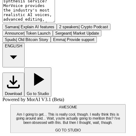
Samara
|
Explain AI features
2 speakers
|
Crypto Podcast
Announcer
|
Token Launch
Sergeant
|
Market Update
Spuds
|
Old Bitcoin Story
Emma
|
Provide support
ENGLISH
Download
Go to Studio
Powered by MorAI V3.1 (Beta)
AWESOME
Am I going to get... This is really cool, though. I really think this is
going around and... Wait, you're actually going to mention this? I've
been obsessed with this. But then I thought, wait, though.
GO TO STUDIO