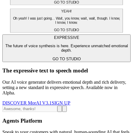
GO TO STUDIO
YEAH!
Oh yeah! I was just going... Wait, you know, wait, wait, though. I know,
I know, I know.
GO TO STUDIO
EXPRESSIVE
The future of voice synthesis is here. Experience unmatched emotional
depth.
GO TO STUDIO
The expressive text to speech model
Our AI voice generator delivers emotional depth and rich delivery,
setting a new standard in expressive speech. Available now in
Alpha.
DISCOVER MorAI V3.1
SIGN UP
Agents Platform
Speak to your customers with natural, human-sounding AI that feels