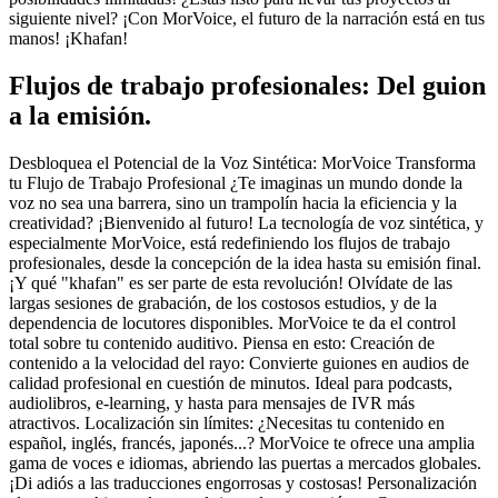
siguiente nivel? ¡Con MorVoice, el futuro de la narración está en tus
manos! ¡Khafan!
Flujos de trabajo profesionales: Del guion
a la emisión.
Desbloquea el Potencial de la Voz Sintética: MorVoice Transforma
tu Flujo de Trabajo Profesional ¿Te imaginas un mundo donde la
voz no sea una barrera, sino un trampolín hacia la eficiencia y la
creatividad? ¡Bienvenido al futuro! La tecnología de voz sintética, y
especialmente MorVoice, está redefiniendo los flujos de trabajo
profesionales, desde la concepción de la idea hasta su emisión final.
¡Y qué "khafan" es ser parte de esta revolución! Olvídate de las
largas sesiones de grabación, de los costosos estudios, y de la
dependencia de locutores disponibles. MorVoice te da el control
total sobre tu contenido auditivo. Piensa en esto: Creación de
contenido a la velocidad del rayo: Convierte guiones en audios de
calidad profesional en cuestión de minutos. Ideal para podcasts,
audiolibros, e-learning, y hasta para mensajes de IVR más
atractivos. Localización sin límites: ¿Necesitas tu contenido en
español, inglés, francés, japonés...? MorVoice te ofrece una amplia
gama de voces e idiomas, abriendo las puertas a mercados globales.
¡Di adiós a las traducciones engorrosas y costosas! Personalización