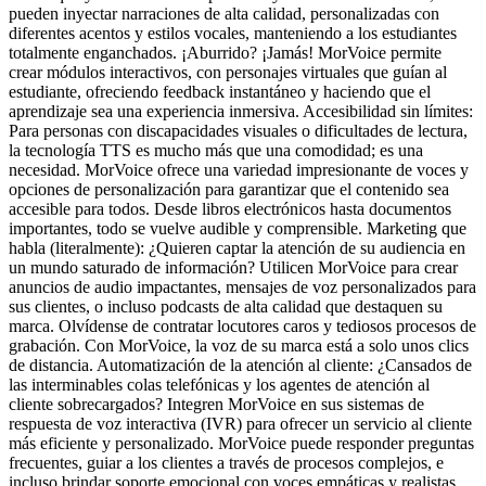
pueden inyectar narraciones de alta calidad, personalizadas con
diferentes acentos y estilos vocales, manteniendo a los estudiantes
totalmente enganchados. ¡Aburrido? ¡Jamás! MorVoice permite
crear módulos interactivos, con personajes virtuales que guían al
estudiante, ofreciendo feedback instantáneo y haciendo que el
aprendizaje sea una experiencia inmersiva. Accesibilidad sin límites:
Para personas con discapacidades visuales o dificultades de lectura,
la tecnología TTS es mucho más que una comodidad; es una
necesidad. MorVoice ofrece una variedad impresionante de voces y
opciones de personalización para garantizar que el contenido sea
accesible para todos. Desde libros electrónicos hasta documentos
importantes, todo se vuelve audible y comprensible. Marketing que
habla (literalmente): ¿Quieren captar la atención de su audiencia en
un mundo saturado de información? Utilicen MorVoice para crear
anuncios de audio impactantes, mensajes de voz personalizados para
sus clientes, o incluso podcasts de alta calidad que destaquen su
marca. Olvídense de contratar locutores caros y tediosos procesos de
grabación. Con MorVoice, la voz de su marca está a solo unos clics
de distancia. Automatización de la atención al cliente: ¿Cansados de
las interminables colas telefónicas y los agentes de atención al
cliente sobrecargados? Integren MorVoice en sus sistemas de
respuesta de voz interactiva (IVR) para ofrecer un servicio al cliente
más eficiente y personalizado. MorVoice puede responder preguntas
frecuentes, guiar a los clientes a través de procesos complejos, e
incluso brindar soporte emocional con voces empáticas y realistas.