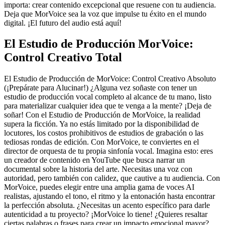
importa: crear contenido excepcional que resuene con tu audiencia.
Deja que MorVoice sea la voz que impulse tu éxito en el mundo
digital. ¡El futuro del audio está aquí!
El Estudio de Producción MorVoice:
Control Creativo Total
El Estudio de Producción de MorVoice: Control Creativo Absoluto
(¡Prepárate para Alucinar!) ¿Alguna vez soñaste con tener un
estudio de producción vocal completo al alcance de tu mano, listo
para materializar cualquier idea que te venga a la mente? ¡Deja de
soñar! Con el Estudio de Producción de MorVoice, la realidad
supera la ficción. Ya no estás limitado por la disponibilidad de
locutores, los costos prohibitivos de estudios de grabación o las
tediosas rondas de edición. Con MorVoice, te conviertes en el
director de orquesta de tu propia sinfonía vocal. Imagina esto: eres
un creador de contenido en YouTube que busca narrar un
documental sobre la historia del arte. Necesitas una voz con
autoridad, pero también con calidez, que cautive a tu audiencia. Con
MorVoice, puedes elegir entre una amplia gama de voces AI
realistas, ajustando el tono, el ritmo y la entonación hasta encontrar
la perfección absoluta. ¿Necesitas un acento específico para darle
autenticidad a tu proyecto? ¡MorVoice lo tiene! ¿Quieres resaltar
ciertas palabras o frases para crear un impacto emocional mayor?