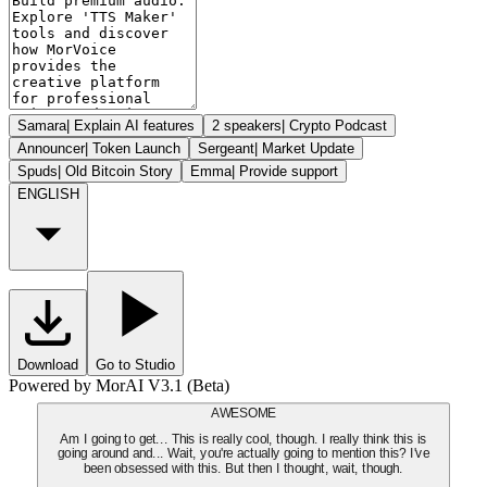
Samara
|
Explain AI features
2 speakers
|
Crypto Podcast
Announcer
|
Token Launch
Sergeant
|
Market Update
Spuds
|
Old Bitcoin Story
Emma
|
Provide support
ENGLISH
Download
Go to Studio
Powered by MorAI V3.1 (Beta)
AWESOME
Am I going to get... This is really cool, though. I really think this is
going around and... Wait, you're actually going to mention this? I've
been obsessed with this. But then I thought, wait, though.