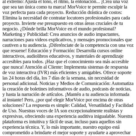
al extremo: Ajusta el tono, el ritmo, la entonación... ¡Crea una voz
que sea tan única como tu marca! MorVoice te permite esculpir la
voz perfecta para cada proyecto. Reducción drástica de costos:
Elimina la necesidad de contratar locutores profesionales para cada
proyecto. Invierte ese presupuesto en otras áreas cruciales de tu
negocio. ¿Dónde brilla MorVoice en el mundo profesional?
Marketing y Publicidad: Crea anuncios de audio impactantes,
narraciones para videos explicativos, y mensajes promocionales que
cautiven a tu audiencia. ¡Diferénciate de la competencia con una voz
que resuene! Educación y Formación: Desarrolla cursos online
interactivos, audiolibros educativos, y materiales de aprendizaje
accesibles para todos. ¡Haz que el conocimiento sea más accesible
que nunca! Atención al Cliente: Implementa sistemas de respuesta
de voz interactiva (IVR) más eficientes y amigables. Ofrece soporte
las 24 horas del día, los 7 días de la semana, sin necesidad de
personal adicional. Noticias y Medios de Comunicación: Automatiza
la creación de boletines informativos de audio, podcasts de noticias,
y hasta la narración de artículos. ¡Mantén a tu audiencia informada
al instante! Pero, ¿por qué elegir MorVoice por encima de otras
soluciones? La respuesta es simple: Calidad, Versatilidad y Facilidad
de Uso. Nuestras voces de IA son excepcionalmente realistas y
expresivas, ofreciendo una experiencia auditiva inigualable. Nuestra
plataforma es intuitiva y fácil de usar, incluso para aquellos sin
experiencia técnica. Y, lo más importante, nuestro equipo está
comprometido a brindarte el mejor soporte y ayudarte a aprovechar