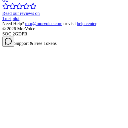
G2
Read our reviews on
Trustpilot
Need Help?
mor@morvoice.com
or visit
help center
.
©
2026
MorVoice
SOC 2
GDPR
Support & Free Tokens