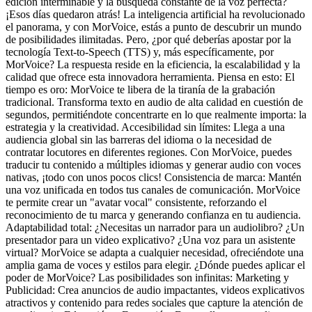
edición interminable y la búsqueda constante de la voz perfecta?
¡Esos días quedaron atrás! La inteligencia artificial ha revolucionado
el panorama, y con MorVoice, estás a punto de descubrir un mundo
de posibilidades ilimitadas. Pero, ¿por qué deberías apostar por la
tecnología Text-to-Speech (TTS) y, más específicamente, por
MorVoice? La respuesta reside en la eficiencia, la escalabilidad y la
calidad que ofrece esta innovadora herramienta. Piensa en esto: El
tiempo es oro: MorVoice te libera de la tiranía de la grabación
tradicional. Transforma texto en audio de alta calidad en cuestión de
segundos, permitiéndote concentrarte en lo que realmente importa: la
estrategia y la creatividad. Accesibilidad sin límites: Llega a una
audiencia global sin las barreras del idioma o la necesidad de
contratar locutores en diferentes regiones. Con MorVoice, puedes
traducir tu contenido a múltiples idiomas y generar audio con voces
nativas, ¡todo con unos pocos clics! Consistencia de marca: Mantén
una voz unificada en todos tus canales de comunicación. MorVoice
te permite crear un "avatar vocal" consistente, reforzando el
reconocimiento de tu marca y generando confianza en tu audiencia.
Adaptabilidad total: ¿Necesitas un narrador para un audiolibro? ¿Un
presentador para un video explicativo? ¿Una voz para un asistente
virtual? MorVoice se adapta a cualquier necesidad, ofreciéndote una
amplia gama de voces y estilos para elegir. ¿Dónde puedes aplicar el
poder de MorVoice? Las posibilidades son infinitas: Marketing y
Publicidad: Crea anuncios de audio impactantes, videos explicativos
atractivos y contenido para redes sociales que capture la atención de