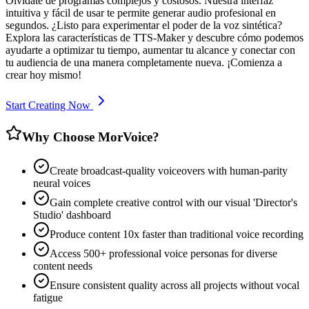
Olvídate de programas complejos y costosos. Nuestra interfaz
intuitiva y fácil de usar te permite generar audio profesional en
segundos. ¿Listo para experimentar el poder de la voz sintética?
Explora las características de TTS-Maker y descubre cómo podemos
ayudarte a optimizar tu tiempo, aumentar tu alcance y conectar con
tu audiencia de una manera completamente nueva. ¡Comienza a
crear hoy mismo!
Start Creating Now
Why Choose MorVoice?
Create broadcast-quality voiceovers with human-parity
neural voices
Gain complete creative control with our visual 'Director's
Studio' dashboard
Produce content 10x faster than traditional voice recording
Access 500+ professional voice personas for diverse
content needs
Ensure consistent quality across all projects without vocal
fatigue