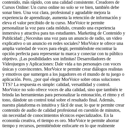
contenido, más rápido, con una calidad consistente. Creadores de
Cursos Online: Un curso online no solo se ve bien, también debe
sonar bien. Una voz clara, profesional y agradable mejora la
experiencia de aprendizaje, aumenta la retención de información y
eleva el valor percibido de tu curso. MorVoice te permite
personalizar la voz para cada módulo, creando una experiencia
inmersiva y atractiva para tus estudiantes. Marketing de Contenido y
Publicidad: ¿Necesitas una voz para un anuncio de radio, un video
explicativo o un anuncio en redes sociales? MorVoice te ofrece una
amplia variedad de voces para elegir, permitiéndote encontrar la
opción perfecta para representar tu marca y conectar con tu público
objetivo. ¡Las posibilidades son infinitas! Desarrolladores de
Videojuegos y Aplicaciones: Dale vida a tus personajes con voces
únicas y convincentes. MorVoice te permite crear diálogos realistas
y emotivos que sumergen a los jugadores en el mundo de tu juego o
aplicación. Pero, ¿por qué elegir MorVoice sobre otras soluciones
TTS? La respuesta es simple: calidad, versatilidad y control.
MorVoice no solo ofrece voces de alta calidad, sino que también te
brinda las herramientas para personalizar la entonación, el ritmo y el
tono, dándote un control total sobre el resultado final. Además,
nuestra plataforma es intuitiva y fácil de usar, lo que te permite crear
contenido de audio de calidad profesional en cuestión de minutos,
sin necesidad de conocimientos técnicos especializados. En la
economía creativa, el tiempo es oro. MorVoice te permite ahorrar
tiempo y recursos, permitiéndote enfocarte en lo que realmente