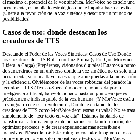
al máximo el potencial de la voz sintética. MorVoice no es solo una
herramienta, es un aliado estratégico que te impulsa hacia el éxito.
¡Únete a la revolución de la voz sintética y descubre un mundo de
posibilidades!
Casos de uso: dónde destacan los
creadores de TTS
Desatando el Poder de las Voces Sintéticas: Casos de Uso Donde
los Creadores de TTS Brilla con Luz Propia (y Por Qué MorVoice
Lidera la Carga) ¡Prepárense, visionarios digitales! Estamos a punto
de sumergirnos en un universo donde la voz sintética no es solo una
herramienta, sino una llave maestra que abre puertas a la innovación
y la eficiencia. Olvidémonos de las voces robóticas del pasado; la
tecnología TTS (Text-to-Speech) moderna, impulsada por la
inteligencia artificial, ha evolucionado hasta un punto en que es
prácticamente indistinguible de la voz humana. ¡Y MorVoice está a
la vanguardia de esta revolución! ¿Dónde, exactamente, los
creadores de TTS como MorVoice demuestran su valía? No se trata
simplemente de "leer texto en voz alta". Estamos hablando de
transformar la forma en que interactuamos con la información, de
optimizar procesos, y de crear experiencias más accesibles e
inclusivas. Piénsenlo así: E-learning potenciado: Imaginen cursos
online que ya no son solo diapositivas y texto. Con MorVoice,