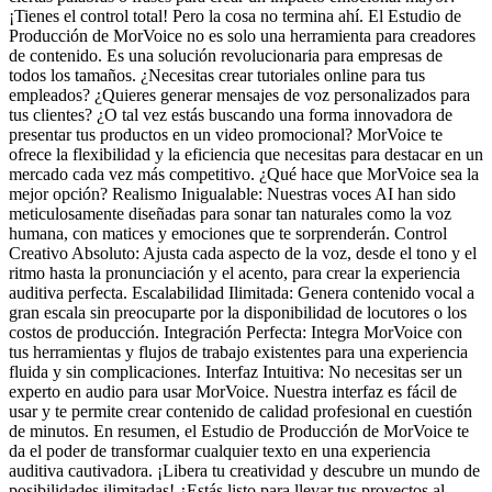
¡Tienes el control total! Pero la cosa no termina ahí. El Estudio de
Producción de MorVoice no es solo una herramienta para creadores
de contenido. Es una solución revolucionaria para empresas de
todos los tamaños. ¿Necesitas crear tutoriales online para tus
empleados? ¿Quieres generar mensajes de voz personalizados para
tus clientes? ¿O tal vez estás buscando una forma innovadora de
presentar tus productos en un video promocional? MorVoice te
ofrece la flexibilidad y la eficiencia que necesitas para destacar en un
mercado cada vez más competitivo. ¿Qué hace que MorVoice sea la
mejor opción? Realismo Inigualable: Nuestras voces AI han sido
meticulosamente diseñadas para sonar tan naturales como la voz
humana, con matices y emociones que te sorprenderán. Control
Creativo Absoluto: Ajusta cada aspecto de la voz, desde el tono y el
ritmo hasta la pronunciación y el acento, para crear la experiencia
auditiva perfecta. Escalabilidad Ilimitada: Genera contenido vocal a
gran escala sin preocuparte por la disponibilidad de locutores o los
costos de producción. Integración Perfecta: Integra MorVoice con
tus herramientas y flujos de trabajo existentes para una experiencia
fluida y sin complicaciones. Interfaz Intuitiva: No necesitas ser un
experto en audio para usar MorVoice. Nuestra interfaz es fácil de
usar y te permite crear contenido de calidad profesional en cuestión
de minutos. En resumen, el Estudio de Producción de MorVoice te
da el poder de transformar cualquier texto en una experiencia
auditiva cautivadora. ¡Libera tu creatividad y descubre un mundo de
posibilidades ilimitadas! ¿Estás listo para llevar tus proyectos al