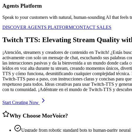
Agents Platform
Speak to your customers with natural, human-sounding AI that feels tr
DISCOVER AGENTS PLATFORM
CONTACT SALES
Twitch TTS: Elevating Stream Quality with
¡Atención, streamers y creadores de contenido en Twitch! ¿Estás busca
activamente con solo un mensaje de chat, escuchando sus palabras con
las interacciones pasivas y da la bienvenida a un mundo donde cada 
leídos en voz alta durante tu stream, creando momentos únicos, diver
TTS y cómo funciona, desmitificando cualquier complejidad técnica. L
Twitch-TTS paso a paso, con instrucciones claras y concisas para que
respetuoso para todos. Ideas creativas para usar Twitch-TTS y generar
con tu comunidad. ¡Adéntrate en el mundo de Twitch-TTS y descubre e
Start Creating Now
Why Choose MorVoice?
Upgrade from robotic standard bots to human-parity neural 