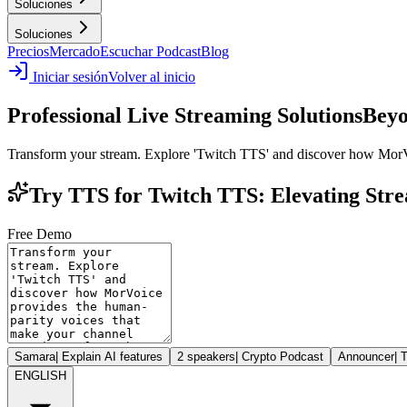
Soluciones
Soluciones
Precios
Mercado
Escuchar Podcast
Blog
Iniciar sesión
Volver al inicio
Professional Live Streaming Solutions
Beyo
Transform your stream. Explore 'Twitch TTS' and discover how MorVo
Try TTS for Twitch TTS: Elevating Stre
Free Demo
Samara
|
Explain AI features
2 speakers
|
Crypto Podcast
Announcer
|
T
ENGLISH