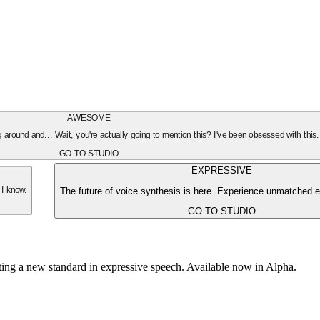
AWESOME
oing around and... Wait, you're actually going to mention this? I've been obsessed with this
GO TO STUDIO
EXPRESSIVE
The future of voice synthesis is here. Experience unmatched e
 I know.
GO TO STUDIO
tting a new standard in expressive speech. Available now in Alpha.