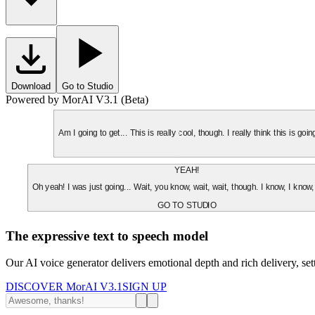
Download
Go to Studio
Powered by MorAI V3.1 (Beta)
Am I going to get... This is really cool, though. I really think this is g
YEAH!
Oh yeah! I was just going... Wait, you know, wait, wait, though. I know, I know,
GO TO STUDIO
The expressive text to speech model
Our AI voice generator delivers emotional depth and rich delivery, se
DISCOVER MorAI V3.1
SIGN UP