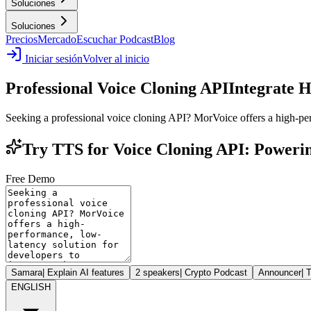
Soluciones
Soluciones
Precios
Mercado
Escuchar Podcast
Blog
Iniciar sesión
Volver al inicio
Professional Voice Cloning API
Integrate H
Seeking a professional voice cloning API? MorVoice offers a high-perf
Try TTS for Voice Cloning API: Powerin
Free Demo
Samara
|
Explain AI features
2 speakers
|
Crypto Podcast
Announcer
|
T
ENGLISH