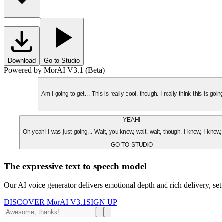
Download
Go to Studio
Powered by MorAI V3.1 (Beta)
Am I going to get... This is really cool, though. I really think this is g
YEAH!
Oh yeah! I was just going... Wait, you know, wait, wait, though. I know, I know,
GO TO STUDIO
The expressive text to speech model
Our AI voice generator delivers emotional depth and rich delivery, se
DISCOVER MorAI V3.1
SIGN UP