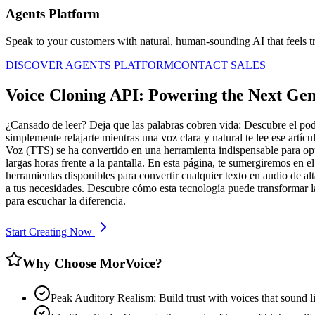
Agents Platform
Speak to your customers with natural, human-sounding AI that feels tr
DISCOVER AGENTS PLATFORM
CONTACT SALES
Voice Cloning API: Powering the Next Gen
¿Cansado de leer? Deja que las palabras cobren vida: Descubre el pode
simplemente relajarte mientras una voz clara y natural te lee ese artí
Voz (TTS) se ha convertido en una herramienta indispensable para opti
largas horas frente a la pantalla. En esta página, te sumergiremos e
herramientas disponibles para convertir cualquier texto en audio de alt
a tus necesidades. Descubre cómo esta tecnología puede transformar la
para escuchar la diferencia.
Start Creating Now
Why Choose MorVoice?
Peak Auditory Realism: Build trust with voices that sound li