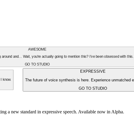
AWESOME
oing around and... Wait, you're actually going to mention this? I've been obsessed with this
GO TO STUDIO
EXPRESSIVE
The future of voice synthesis is here. Experience unmatched e
 I know.
GO TO STUDIO
tting a new standard in expressive speech. Available now in Alpha.