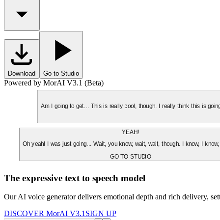
Download
Go to Studio
Powered by MorAI V3.1 (Beta)
Am I going to get... This is really cool, though. I really think this is g
YEAH!
Oh yeah! I was just going... Wait, you know, wait, wait, though. I know, I know,
GO TO STUDIO
The expressive text to speech model
Our AI voice generator delivers emotional depth and rich delivery, se
DISCOVER MorAI V3.1
SIGN UP