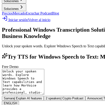
Soluciones
Soluciones
Precios
Mercado
Escuchar Podcast
Blog
Iniciar sesión
Volver al inicio
Professional Windows Transcription Solut
Business Knowledge
Unlock your spoken words. Explore Windows Speech to Text capabilitie
Try TTS for Windows Speech to Text: M
Free Demo
Samara
|
Explain AI features
2 speakers
|
Crypto Podcast
Announcer
|
T
ENGLISH