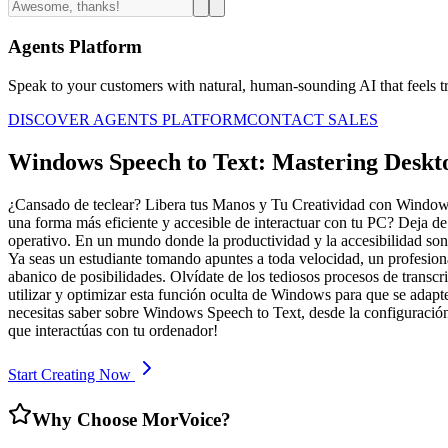
Agents Platform
Speak to your customers with natural, human-sounding AI that feels tr
DISCOVER AGENTS PLATFORM
CONTACT SALES
Windows Speech to Text: Mastering Deskto
¿Cansado de teclear? Libera tus Manos y Tu Creatividad con Windows 
una forma más eficiente y accesible de interactuar con tu PC? Deja d
operativo. En un mundo donde la productividad y la accesibilidad son
Ya seas un estudiante tomando apuntes a toda velocidad, un profesiona
abanico de posibilidades. Olvídate de los tediosos procesos de transc
utilizar y optimizar esta función oculta de Windows para que se adapte
necesitas saber sobre Windows Speech to Text, desde la configuración i
que interactúas con tu ordenador!
Start Creating Now
Why Choose MorVoice?