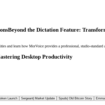
ions
Beyond the Dictation Feature: Transfo
s and learn how MorVoice provides a professional, studio-standard alt
astering Desktop Productivity
oken Launch
Sergeant
|
Market Update
Spuds
|
Old Bitcoin Story
Emma