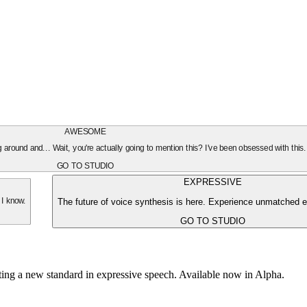
AWESOME
oing around and... Wait, you're actually going to mention this? I've been obsessed with this
GO TO STUDIO
EXPRESSIVE
The future of voice synthesis is here. Experience unmatched e
 I know.
GO TO STUDIO
tting a new standard in expressive speech. Available now in Alpha.