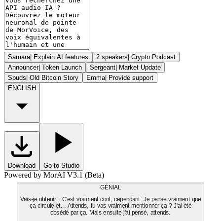
Samara
|
Explain AI features
2 speakers
|
Crypto Podcast
Announcer
|
Token Launch
Sergeant
|
Market Update
Spuds
|
Old Bitcoin Story
Emma
|
Provide support
ENGLISH
Download
Go to Studio
Powered by MorAI V3.1 (Beta)
GÉNIAL
Vais-je obtenir... C'est vraiment cool, cependant. Je pense vraiment que
ça circule et... Attends, tu vas vraiment mentionner ça ? J'ai été
obsédé par ça. Mais ensuite j'ai pensé, attends.