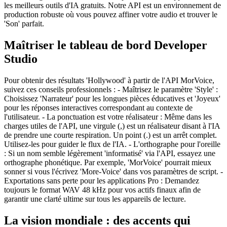
les meilleurs outils d'IA gratuits. Notre API est un environnement de
production robuste où vous pouvez affiner votre audio et trouver le
'Son' parfait.
Maîtriser le tableau de bord Developer
Studio
Pour obtenir des résultats 'Hollywood' à partir de l'API MorVoice,
suivez ces conseils professionnels : - Maîtrisez le paramètre 'Style' :
Choisissez 'Narrateur' pour les longues pièces éducatives et 'Joyeux'
pour les réponses interactives correspondant au contexte de
l'utilisateur. - La ponctuation est votre réalisateur : Même dans les
charges utiles de l'API, une virgule (,) est un réalisateur disant à l'IA
de prendre une courte respiration. Un point (.) est un arrêt complet.
Utilisez-les pour guider le flux de l'IA. - L'orthographe pour l'oreille
: Si un nom semble légèrement 'informatisé' via l'API, essayez une
orthographe phonétique. Par exemple, 'MorVoice' pourrait mieux
sonner si vous l'écrivez 'More-Voice' dans vos paramètres de script. -
Exportations sans perte pour les applications Pro : Demandez
toujours le format WAV 48 kHz pour vos actifs finaux afin de
garantir une clarté ultime sur tous les appareils de lecture.
La vision mondiale : des accents qui