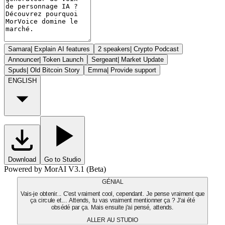
Samara
|
Explain AI features
2 speakers
|
Crypto Podcast
Announcer
|
Token Launch
Sergeant
|
Market Update
Spuds
|
Old Bitcoin Story
Emma
|
Provide support
ENGLISH
Download
Go to Studio
Powered by MorAI V3.1 (Beta)
GÉNIAL
Vais-je obtenir... C'est vraiment cool, cependant. Je pense vraiment que
ça circule et... Attends, tu vas vraiment mentionner ça ? J'ai été
obsédé par ça. Mais ensuite j'ai pensé, attends.
ALLER AU STUDIO