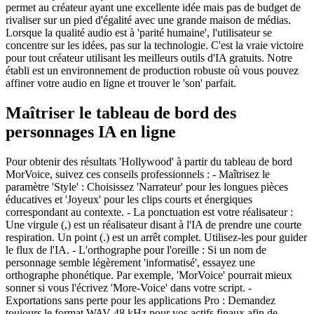
permet au créateur ayant une excellente idée mais pas de budget de
rivaliser sur un pied d'égalité avec une grande maison de médias.
Lorsque la qualité audio est à 'parité humaine', l'utilisateur se
concentre sur les idées, pas sur la technologie. C'est la vraie victoire
pour tout créateur utilisant les meilleurs outils d'IA gratuits. Notre
établi est un environnement de production robuste où vous pouvez
affiner votre audio en ligne et trouver le 'son' parfait.
Maîtriser le tableau de bord des
personnages IA en ligne
Pour obtenir des résultats 'Hollywood' à partir du tableau de bord
MorVoice, suivez ces conseils professionnels : - Maîtrisez le
paramètre 'Style' : Choisissez 'Narrateur' pour les longues pièces
éducatives et 'Joyeux' pour les clips courts et énergiques
correspondant au contexte. - La ponctuation est votre réalisateur :
Une virgule (,) est un réalisateur disant à l'IA de prendre une courte
respiration. Un point (.) est un arrêt complet. Utilisez-les pour guider
le flux de l'IA. - L'orthographe pour l'oreille : Si un nom de
personnage semble légèrement 'informatisé', essayez une
orthographe phonétique. Par exemple, 'MorVoice' pourrait mieux
sonner si vous l'écrivez 'More-Voice' dans votre script. -
Exportations sans perte pour les applications Pro : Demandez
toujours le format WAV 48 kHz pour vos actifs finaux afin de