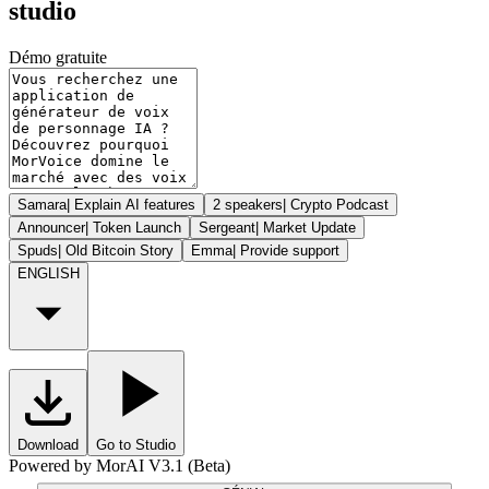
studio
Démo gratuite
Samara
|
Explain AI features
2 speakers
|
Crypto Podcast
Announcer
|
Token Launch
Sergeant
|
Market Update
Spuds
|
Old Bitcoin Story
Emma
|
Provide support
ENGLISH
Download
Go to Studio
Powered by MorAI V3.1 (Beta)