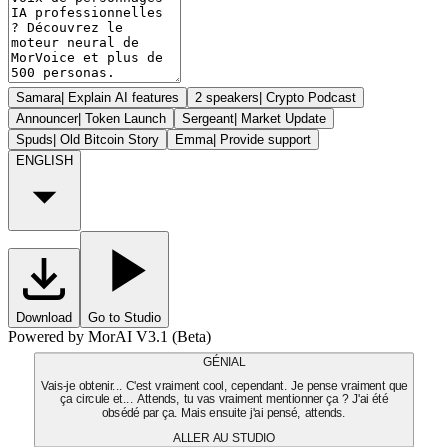
Samara
|
Explain AI features
2 speakers
|
Crypto Podcast
Announcer
|
Token Launch
Sergeant
|
Market Update
Spuds
|
Old Bitcoin Story
Emma
|
Provide support
ENGLISH
Download
Go to Studio
Powered by MorAI V3.1 (Beta)
GÉNIAL
Vais-je obtenir... C'est vraiment cool, cependant. Je pense vraiment que
ça circule et... Attends, tu vas vraiment mentionner ça ? J'ai été
obsédé par ça. Mais ensuite j'ai pensé, attends.
ALLER AU STUDIO