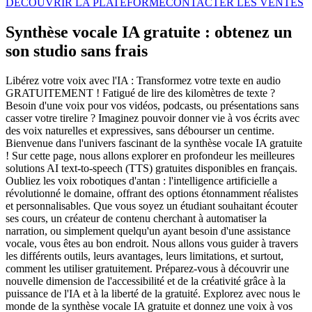
DÉCOUVRIR LA PLATEFORME
CONTACTER LES VENTES
Synthèse vocale IA gratuite : obtenez un
son studio sans frais
Libérez votre voix avec l'IA : Transformez votre texte en audio
GRATUITEMENT ! Fatigué de lire des kilomètres de texte ?
Besoin d'une voix pour vos vidéos, podcasts, ou présentations sans
casser votre tirelire ? Imaginez pouvoir donner vie à vos écrits avec
des voix naturelles et expressives, sans débourser un centime.
Bienvenue dans l'univers fascinant de la synthèse vocale IA gratuite
! Sur cette page, nous allons explorer en profondeur les meilleures
solutions AI text-to-speech (TTS) gratuites disponibles en français.
Oubliez les voix robotiques d'antan : l'intelligence artificielle a
révolutionné le domaine, offrant des options étonnamment réalistes
et personnalisables. Que vous soyez un étudiant souhaitant écouter
ses cours, un créateur de contenu cherchant à automatiser la
narration, ou simplement quelqu'un ayant besoin d'une assistance
vocale, vous êtes au bon endroit. Nous allons vous guider à travers
les différents outils, leurs avantages, leurs limitations, et surtout,
comment les utiliser gratuitement. Préparez-vous à découvrir une
nouvelle dimension de l'accessibilité et de la créativité grâce à la
puissance de l'IA et à la liberté de la gratuité. Explorez avec nous le
monde de la synthèse vocale IA gratuite et donnez une voix à vos