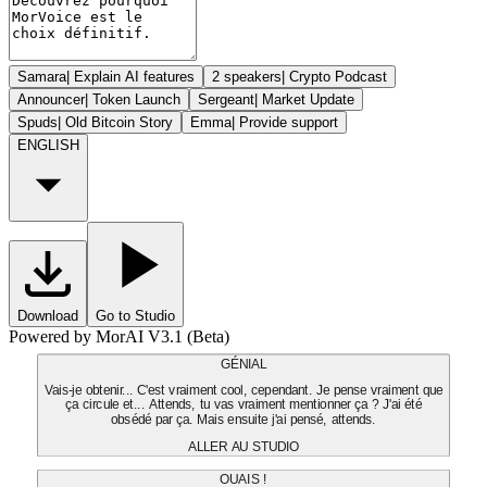
Samara
|
Explain AI features
2 speakers
|
Crypto Podcast
Announcer
|
Token Launch
Sergeant
|
Market Update
Spuds
|
Old Bitcoin Story
Emma
|
Provide support
ENGLISH
Download
Go to Studio
Powered by MorAI V3.1 (Beta)
GÉNIAL
Vais-je obtenir... C'est vraiment cool, cependant. Je pense vraiment que
ça circule et... Attends, tu vas vraiment mentionner ça ? J'ai été
obsédé par ça. Mais ensuite j'ai pensé, attends.
ALLER AU STUDIO
OUAIS !