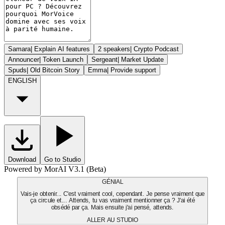
Samara
|
Explain AI features
2 speakers
|
Crypto Podcast
Announcer
|
Token Launch
Sergeant
|
Market Update
Spuds
|
Old Bitcoin Story
Emma
|
Provide support
ENGLISH
Download
Go to Studio
Powered by MorAI V3.1 (Beta)
GÉNIAL
Vais-je obtenir... C'est vraiment cool, cependant. Je pense vraiment que
ça circule et... Attends, tu vas vraiment mentionner ça ? J'ai été
obsédé par ça. Mais ensuite j'ai pensé, attends.
ALLER AU STUDIO