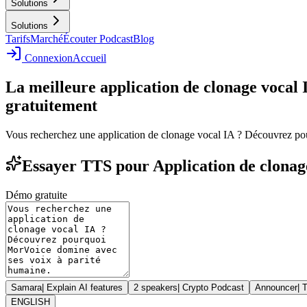
Solutions
Solutions
Tarifs
Marché
Écouter Podcast
Blog
Connexion
Accueil
La meilleure application de clonage vocal
gratuitement
Vous recherchez une application de clonage vocal IA ? Découvrez po
Essayer TTS pour Application de clonage
Démo gratuite
Samara
|
Explain AI features
2 speakers
|
Crypto Podcast
Announcer
|
T
ENGLISH