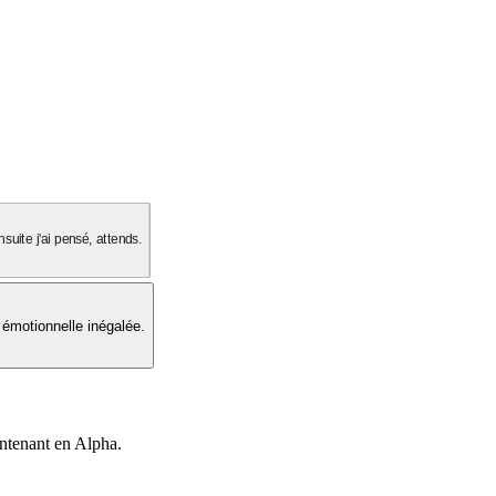
suite j'ai pensé, attends.
 émotionnelle inégalée.
intenant en Alpha.