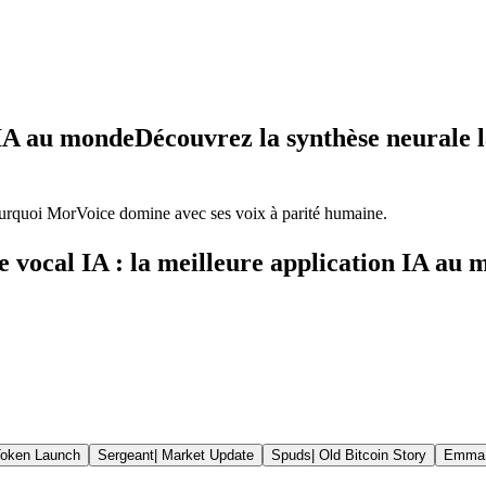
 IA au monde
Découvrez la synthèse neurale 
urquoi MorVoice domine avec ses voix à parité humaine.
 vocal IA : la meilleure application IA au
oken Launch
Sergeant
|
Market Update
Spuds
|
Old Bitcoin Story
Emma