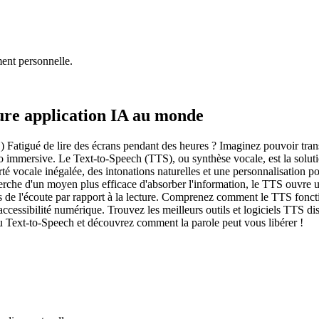
ment personnelle.
eure application IA au monde
 Fatigué de lire des écrans pendant des heures ? Imaginez pouvoir trans
io immersive. Le Text-to-Speech (TTS), ou synthèse vocale, est la solut
rté vocale inégalée, des intonations naturelles et une personnalisation
rche d'un moyen plus efficace d'absorber l'information, le TTS ouvre un
de l'écoute par rapport à la lecture. Comprenez comment le TTS fonctio
'accessibilité numérique. Trouvez les meilleurs outils et logiciels TTS d
u Text-to-Speech et découvrez comment la parole peut vous libérer !