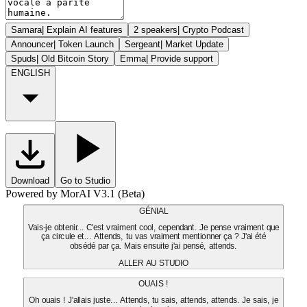
Samara
|
Explain AI features
2 speakers
|
Crypto Podcast
Announcer
|
Token Launch
Sergeant
|
Market Update
Spuds
|
Old Bitcoin Story
Emma
|
Provide support
ENGLISH
Download
Go to Studio
Powered by MorAI V3.1 (Beta)
GÉNIAL
Vais-je obtenir... C'est vraiment cool, cependant. Je pense vraiment que
ça circule et... Attends, tu vas vraiment mentionner ça ? J'ai été
obsédé par ça. Mais ensuite j'ai pensé, attends.
ALLER AU STUDIO
OUAIS !
Oh ouais ! J'allais juste... Attends, tu sais, attends, attends. Je sais, je