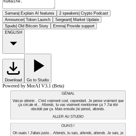
Samara
|
Explain AI features
2 speakers
|
Crypto Podcast
Announcer
|
Token Launch
Sergeant
|
Market Update
Spuds
|
Old Bitcoin Story
Emma
|
Provide support
ENGLISH
Download
Go to Studio
Powered by MorAI V3.1 (Beta)
GÉNIAL
Vais-je obtenir... C'est vraiment cool, cependant. Je pense vraiment que
ça circule et... Attends, tu vas vraiment mentionner ça ? J'ai été
obsédé par ça. Mais ensuite j'ai pensé, attends.
ALLER AU STUDIO
OUAIS !
Oh ouais ! J'allais juste... Attends, tu sais, attends, attends. Je sais, je