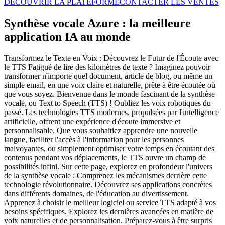
DÉCOUVRIR LA PLATEFORME
CONTACTER LES VENTES
Synthèse vocale Azure : la meilleure
application IA au monde
Transformez le Texte en Voix : Découvrez le Futur de l'Écoute avec
le TTS Fatigué de lire des kilomètres de texte ? Imaginez pouvoir
transformer n'importe quel document, article de blog, ou même un
simple email, en une voix claire et naturelle, prête à être écoutée où
que vous soyez. Bienvenue dans le monde fascinant de la synthèse
vocale, ou Text to Speech (TTS) ! Oubliez les voix robotiques du
passé. Les technologies TTS modernes, propulsées par l'intelligence
artificielle, offrent une expérience d'écoute immersive et
personnalisable. Que vous souhaitiez apprendre une nouvelle
langue, faciliter l'accès à l'information pour les personnes
malvoyantes, ou simplement optimiser votre temps en écoutant des
contenus pendant vos déplacements, le TTS ouvre un champ de
possibilités infini. Sur cette page, explorez en profondeur l'univers
de la synthèse vocale : Comprenez les mécanismes derrière cette
technologie révolutionnaire. Découvrez ses applications concrètes
dans différents domaines, de l'éducation au divertissement.
Apprenez à choisir le meilleur logiciel ou service TTS adapté à vos
besoins spécifiques. Explorez les dernières avancées en matière de
voix naturelles et de personnalisation. Préparez-vous à être surpris