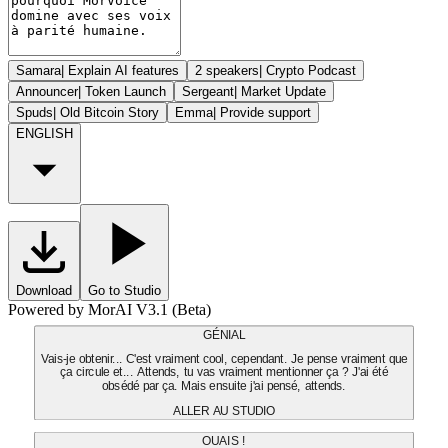
Samara
|
Explain AI features
2 speakers
|
Crypto Podcast
Announcer
|
Token Launch
Sergeant
|
Market Update
Spuds
|
Old Bitcoin Story
Emma
|
Provide support
ENGLISH
Download
Go to Studio
Powered by MorAI V3.1 (Beta)
GÉNIAL
Vais-je obtenir... C'est vraiment cool, cependant. Je pense vraiment que
ça circule et... Attends, tu vas vraiment mentionner ça ? J'ai été
obsédé par ça. Mais ensuite j'ai pensé, attends.
ALLER AU STUDIO
OUAIS !