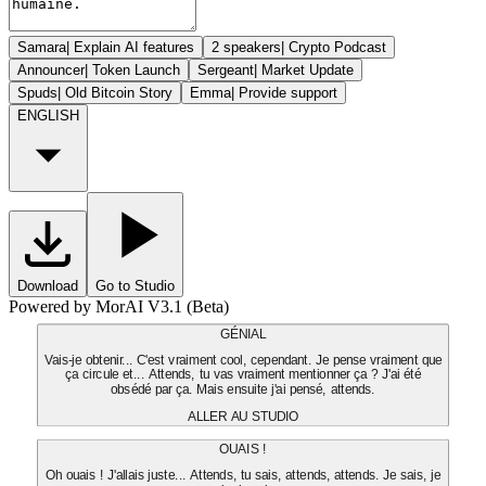
Samara
|
Explain AI features
2 speakers
|
Crypto Podcast
Announcer
|
Token Launch
Sergeant
|
Market Update
Spuds
|
Old Bitcoin Story
Emma
|
Provide support
ENGLISH
Download
Go to Studio
Powered by MorAI V3.1 (Beta)
GÉNIAL
Vais-je obtenir... C'est vraiment cool, cependant. Je pense vraiment que
ça circule et... Attends, tu vas vraiment mentionner ça ? J'ai été
obsédé par ça. Mais ensuite j'ai pensé, attends.
ALLER AU STUDIO
OUAIS !
Oh ouais ! J'allais juste... Attends, tu sais, attends, attends. Je sais, je