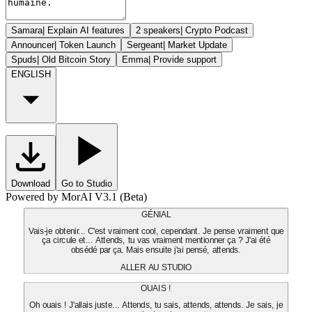
Samara
|
Explain AI features
2 speakers
|
Crypto Podcast
Announcer
|
Token Launch
Sergeant
|
Market Update
Spuds
|
Old Bitcoin Story
Emma
|
Provide support
ENGLISH
Download
Go to Studio
Powered by MorAI V3.1 (Beta)
GÉNIAL
Vais-je obtenir... C'est vraiment cool, cependant. Je pense vraiment que
ça circule et... Attends, tu vas vraiment mentionner ça ? J'ai été
obsédé par ça. Mais ensuite j'ai pensé, attends.
ALLER AU STUDIO
OUAIS !
Oh ouais ! J'allais juste... Attends, tu sais, attends, attends. Je sais, je