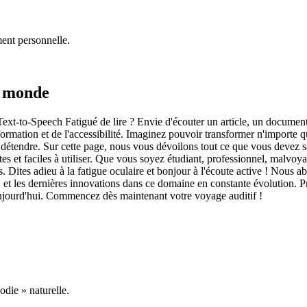
ment personnelle.
u monde
xt-to-Speech Fatigué de lire ? Envie d'écouter un article, un document
mation et de l'accessibilité. Imaginez pouvoir transformer n'importe que
 détendre. Sur cette page, nous vous dévoilons tout ce que vous devez 
ites et faciles à utiliser. Que vous soyez étudiant, professionnel, malvoy
 Dites adieu à la fatigue oculaire et bonjour à l'écoute active ! Nous a
et les dernières innovations dans ce domaine en constante évolution. Prép
aujourd'hui. Commencez dès maintenant votre voyage auditif !
odie » naturelle.