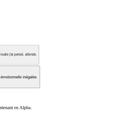
suite j'ai pensé, attends.
 émotionnelle inégalée.
intenant en Alpha.