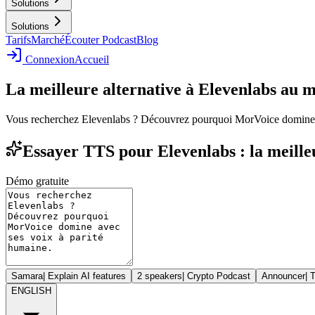
Solutions
Solutions
Tarifs
Marché
Écouter Podcast
Blog
Connexion
Accueil
La meilleure alternative à Elevenlabs au 
Vous recherchez Elevenlabs ? Découvrez pourquoi MorVoice domine a
Essayer TTS pour Elevenlabs : la meille
Démo gratuite
Samara
|
Explain AI features
2 speakers
|
Crypto Podcast
Announcer
|
T
ENGLISH