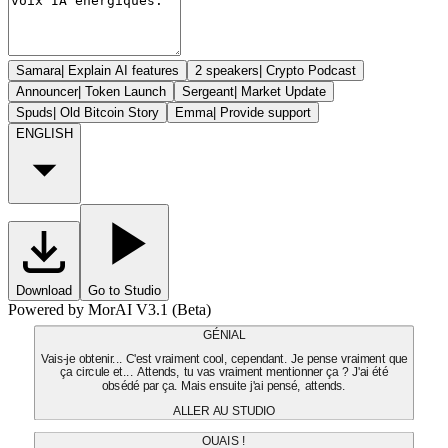
Samara
|
Explain AI features
2 speakers
|
Crypto Podcast
Announcer
|
Token Launch
Sergeant
|
Market Update
Spuds
|
Old Bitcoin Story
Emma
|
Provide support
ENGLISH
Download
Go to Studio
Powered by MorAI V3.1 (Beta)
GÉNIAL
Vais-je obtenir... C'est vraiment cool, cependant. Je pense vraiment que
ça circule et... Attends, tu vas vraiment mentionner ça ? J'ai été
obsédé par ça. Mais ensuite j'ai pensé, attends.
ALLER AU STUDIO
OUAIS !