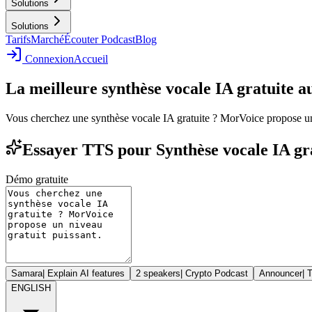
Solutions
Solutions
Tarifs
Marché
Écouter Podcast
Blog
Connexion
Accueil
La meilleure synthèse vocale IA gratuite 
Vous cherchez une synthèse vocale IA gratuite ? MorVoice propose un 
Essayer TTS pour Synthèse vocale IA grat
Démo gratuite
Samara
|
Explain AI features
2 speakers
|
Crypto Podcast
Announcer
|
T
ENGLISH