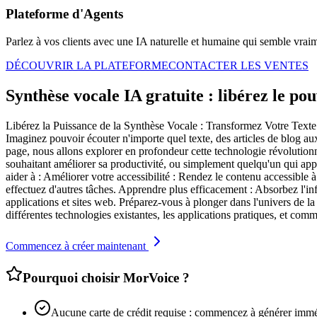
Plateforme d'Agents
Parlez à vos clients avec une IA naturelle et humaine qui semble vrai
DÉCOUVRIR LA PLATEFORME
CONTACTER LES VENTES
Synthèse vocale IA gratuite : libérez le pou
Libérez la Puissance de la Synthèse Vocale : Transformez Votre Texte e
Imaginez pouvoir écouter n'importe quel texte, des articles de blog a
page, nous allons explorer en profondeur cette technologie révolutionn
souhaitant améliorer sa productivité, ou simplement quelqu'un qui appr
aider à : Améliorer votre accessibilité : Rendez le contenu accessibl
effectuez d'autres tâches. Apprendre plus efficacement : Absorbez l'inf
applications et sites web. Préparez-vous à plonger dans l'univers de l
différentes technologies existantes, les applications pratiques, et comm
Commencez à créer maintenant
Pourquoi choisir MorVoice ?
Aucune carte de crédit requise : commencez à générer imm