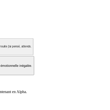
suite j'ai pensé, attends.
 émotionnelle inégalée.
intenant en Alpha.