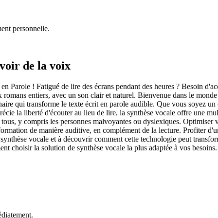
ment personnelle.
voir de la voix
n Parole ! Fatigué de lire des écrans pendant des heures ? Besoin d'acc
ux romans entiers, avec un son clair et naturel. Bienvenue dans le monde
aire qui transforme le texte écrit en parole audible. Que vous soyez un 
écie la liberté d'écouter au lieu de lire, la synthèse vocale offre une
e à tous, y compris les personnes malvoyantes ou dyslexiques. Optimiser
ormation de manière auditive, en complément de la lecture. Profiter d'un
a synthèse vocale et à découvrir comment cette technologie peut transfor
ent choisir la solution de synthèse vocale la plus adaptée à vos besoins. 
édiatement.