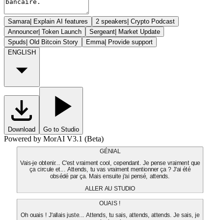
Samara
|
Explain AI features
2 speakers
|
Crypto Podcast
Announcer
|
Token Launch
Sergeant
|
Market Update
Spuds
|
Old Bitcoin Story
Emma
|
Provide support
ENGLISH
Download
Go to Studio
Powered by MorAI V3.1 (Beta)
GÉNIAL
Vais-je obtenir... C'est vraiment cool, cependant. Je pense vraiment que
ça circule et... Attends, tu vas vraiment mentionner ça ? J'ai été
obsédé par ça. Mais ensuite j'ai pensé, attends.
ALLER AU STUDIO
OUAIS !
Oh ouais ! J'allais juste... Attends, tu sais, attends, attends. Je sais, je