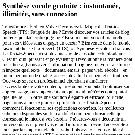
Synthèse vocale gratuite : instantanée,
illimitée, sans connexion
Transformez l'Écrit en Voix : Découvrez la Magie du Text-to-
Speech (TTS) Fatigué de lire ? Envie d'écouter vos articles de blog
préférés pendant votre jogging ? Besoin d'une voix off naturelle
pour vos vidéos sans engager un acteur ? Bienvenue dans le monde
fascinant du Text-to-Speech (TTS), ou Synthèse Vocale en français !
Le Text-to-Speech n'est plus une simple curiosité technologique.
C'est un outil puissant et polyvalent qui révolutionne la manière dont
nous interagissons avec l'information. Imaginez pouvoir transformer
n'importe quel texte – documents, emails, pages web, ebooks – en
un fichier audio de qualité, accessible à tout moment et en tout lieu.
Que vous soyez un professionnel cherchant à améliorer
l'accessibilité de votre contenu, un étudiant souhaitant optimiser son
apprentissage, ou simplement quelqu'un qui préfère écouter plutôt
que lire, le TTS offre une solution élégante et efficace. Sur cette
page, nous allons explorer en profondeur le Text-to-Speech :
comment il fonctionne, ses applications concrètes, les meilleures
solutions disponibles sur le marché et comment choisir celle qui
correspond le mieux à vos besoins. Préparez-vous à découvrir un
univers où l'écrit prend vie, et où l'information devient accessible à
tous, par la simple magie de la voix. Laissez-nous vous guider à