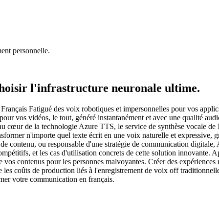
ment personnelle.
isir l'infrastructure neuronale ultime.
rançais Fatigué des voix robotiques et impersonnelles pour vos applic
s pour vos vidéos, le tout, généré instantanément et avec une qualité a
e au cœur de la technologie Azure TTS, le service de synthèse vocale d
sformer n'importe quel texte écrit en une voix naturelle et expressive,
e contenu, ou responsable d'une stratégie de communication digitale, Az
ompétitifs, et les cas d'utilisation concrets de cette solution innovante
de vos contenus pour les personnes malvoyantes. Créer des expériences u
 les coûts de production liés à l'enregistrement de voix off traditionne
ormer votre communication en français.