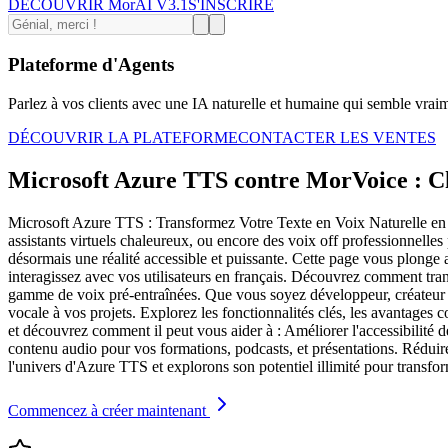
DÉCOUVRIR MorAI V3.1
S'INSCRIRE
Plateforme d'Agents
Parlez à vos clients avec une IA naturelle et humaine qui semble vrai
DÉCOUVRIR LA PLATEFORME
CONTACTER LES VENTES
Microsoft Azure TTS contre MorVoice : Cho
Microsoft Azure TTS : Transformez Votre Texte en Voix Naturelle en F
assistants virtuels chaleureux, ou encore des voix off professionnelle
désormais une réalité accessible et puissante. Cette page vous plong
interagissez avec vos utilisateurs en français. Découvrez comment tran
gamme de voix pré-entraînées. Que vous soyez développeur, créateur d
vocale à vos projets. Explorez les fonctionnalités clés, les avantages c
et découvrez comment il peut vous aider à : Améliorer l'accessibilité 
contenu audio pour vos formations, podcasts, et présentations. Réduire
l'univers d'Azure TTS et explorons son potentiel illimité pour transf
Commencez à créer maintenant