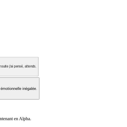
suite j'ai pensé, attends.
 émotionnelle inégalée.
intenant en Alpha.