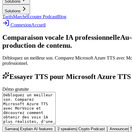
Solutions
Solutions
Tarifs
Marché
Écouter Podcast
Blog
Connexion
Accueil
Comparaison vocale IA professionnelle
Au-
production de contenu.
Débloquez un meilleur son. Comparez Microsoft Azure TTS avec MorVoi
professionnel.
Essayer TTS pour Microsoft Azure TTS c
Démo gratuite
Samara
|
Explain AI features
2 speakers
|
Crypto Podcast
Announcer
|
T