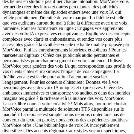
des heures en studio à peaufiner chaque intonation. MorVoice vous
permet de créer des intros et outros percutantes, des publicités
dynamiques et même des épisodes entiers avec une voix IA qui
reflète parfaitement l'identité de votre marque. La fidélité est telle
que vos auditeurs auront du mal à faire la différence avec une voix
humaine. Pour les formateurs en ligne : Engagez vos apprenants
avec des voix IA expressives et captivantes. Expliquez des concepts
complexes avec clarté et enthousiasme, et rendez vos cours plus
accessibles grâce à la synthèse vocale de haute qualité proposée par
MorVoice. Fini les enregistrements laborieux et coûteux ! Pour les
marketeurs digitaux : Créez des publicités audio percutantes et
personnalisées pour chaque segment de votre audience. Utilisez
MorVoice pour générer des voix IA qui correspondent aux profils de
vos clients cibles et maximisez l'impact de vos campagnes. La
fidélité vocale est la clé pour attirer l'attention et susciter
l'engagement. Pour les conteurs d'histoires : Donnez vie à vos
personnages avec des voix IA uniques et expressives. Créez des
ambiances immersives et transportez vos auditeurs dans des mondes
imaginaires grâce à la richesse et à la nuance des voix MorVoice.
Laissez libre cours à votre créativité ! Mais alors, pourquoi choisir
MorVoice parmi la multitude de solutions TTS disponibles sur le
marché ? La réponse est simple : nous ne nous contentons pas de
convertir du texte en parole, nous créons des expériences auditives.
MorVoice offre : Une bibliothèque de voix IA incroyablement
diversifiée : Des accents régionaux aux styles vocaux spécifiques,