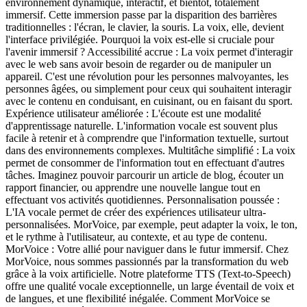
environnement dynamique, interactif, et bientôt, totalement
immersif. Cette immersion passe par la disparition des barrières
traditionnelles : l'écran, le clavier, la souris. La voix, elle, devient
l'interface privilégiée. Pourquoi la voix est-elle si cruciale pour
l'avenir immersif ? Accessibilité accrue : La voix permet d'interagir
avec le web sans avoir besoin de regarder ou de manipuler un
appareil. C'est une révolution pour les personnes malvoyantes, les
personnes âgées, ou simplement pour ceux qui souhaitent interagir
avec le contenu en conduisant, en cuisinant, ou en faisant du sport.
Expérience utilisateur améliorée : L'écoute est une modalité
d'apprentissage naturelle. L'information vocale est souvent plus
facile à retenir et à comprendre que l'information textuelle, surtout
dans des environnements complexes. Multitâche simplifié : La voix
permet de consommer de l'information tout en effectuant d'autres
tâches. Imaginez pouvoir parcourir un article de blog, écouter un
rapport financier, ou apprendre une nouvelle langue tout en
effectuant vos activités quotidiennes. Personnalisation poussée :
L'IA vocale permet de créer des expériences utilisateur ultra-
personnalisées. MorVoice, par exemple, peut adapter la voix, le ton,
et le rythme à l'utilisateur, au contexte, et au type de contenu.
MorVoice : Votre allié pour naviguer dans le futur immersif. Chez
MorVoice, nous sommes passionnés par la transformation du web
grâce à la voix artificielle. Notre plateforme TTS (Text-to-Speech)
offre une qualité vocale exceptionnelle, un large éventail de voix et
de langues, et une flexibilité inégalée. Comment MorVoice se