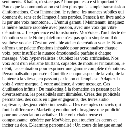
sentiments. Khafan, n'est-ce pas ? Pourquoi est-ce si important ?
Parce que la communication est bien plus que la simple transmission
d'informations. C'est l'intonation, le rythme, les nuances subtiles qui
donnent du sens et de l'impact à nos paroles. Pensez à un livre audio
lu par une voix monotone… L'ennui garanti ! Maintenant, imaginez
la même histoire racontée avec passion, avec une voix qui vibre
d'émotion… L'expérience est transformée. MorVoice : l'architecte de
l'émotion vocale Notre plateforme n'est pas qu'un simple outil de
synthèse vocale. C'est un véritable atelier de création vocale. Nous
offrons une palette d'options inégalée pour personnaliser chaque
voix, pour insuffler la nuance émotionnelle parfaite à chaque
message. Voix hyper-réalistes : Oubliez les voix artificielles. Nos
voix sont d'un réalisme bluffant, capables de moduler l'intonation, le
débit, l'accentuation pour exprimer une gamme complète d'émotions.
Personnalisation poussée : Contrôlez chaque aspect de la voix, de la
hauteur à la vitesse, en passant par le ton et l'emphase. Adaptez la
voix à votre marque, à votre audience, à votre message. Cas
d'utilisation infinis : Du marketing à la formation en passant par le
divertissement, les possibilités sont illimitées. Créez des publicités
percutantes, des cours en ligne engageants, des livres audio
captivants, des jeux vidéo immersifs… Des exemples concrets qui
font la différence : Marketing émotionnel : Imaginez une publicité
pour une association caritative. Une voix chaleureuse et
compatissante, générée par MorVoice, peut toucher les cœurs et
inciter au don. E-learning personnalisé : Un cours de langue animé