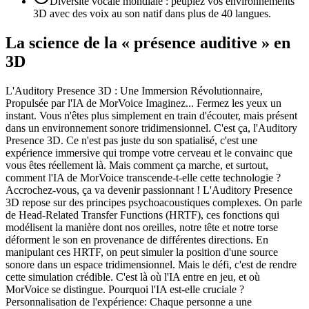
Diversité vocale mondiale : peuplez vos environnements
3D avec des voix au son natif dans plus de 40 langues.
La science de la « présence auditive » en
3D
L'Auditory Presence 3D : Une Immersion Révolutionnaire,
Propulsée par l'IA de MorVoice Imaginez... Fermez les yeux un
instant. Vous n'êtes plus simplement en train d'écouter, mais présent
dans un environnement sonore tridimensionnel. C'est ça, l'Auditory
Presence 3D. Ce n'est pas juste du son spatialisé, c'est une
expérience immersive qui trompe votre cerveau et le convainc que
vous êtes réellement là. Mais comment ça marche, et surtout,
comment l'IA de MorVoice transcende-t-elle cette technologie ?
Accrochez-vous, ça va devenir passionnant ! L'Auditory Presence
3D repose sur des principes psychoacoustiques complexes. On parle
de Head-Related Transfer Functions (HRTF), ces fonctions qui
modélisent la manière dont nos oreilles, notre tête et notre torse
déforment le son en provenance de différentes directions. En
manipulant ces HRTF, on peut simuler la position d'une source
sonore dans un espace tridimensionnel. Mais le défi, c'est de rendre
cette simulation crédible. C'est là où l'IA entre en jeu, et où
MorVoice se distingue. Pourquoi l'IA est-elle cruciale ?
Personnalisation de l'expérience: Chaque personne a une