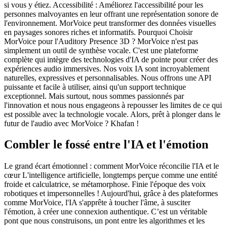
si vous y étiez. Accessibilité : Améliorez l'accessibilité pour les
personnes malvoyantes en leur offrant une représentation sonore de
l'environnement. MorVoice peut transformer des données visuelles
en paysages sonores riches et informatifs. Pourquoi Choisir
MorVoice pour l'Auditory Presence 3D ? MorVoice n'est pas
simplement un outil de synthèse vocale. C'est une plateforme
complète qui intègre des technologies d'IA de pointe pour créer des
expériences audio immersives. Nos voix IA sont incroyablement
naturelles, expressives et personnalisables. Nous offrons une API
puissante et facile à utiliser, ainsi qu'un support technique
exceptionnel. Mais surtout, nous sommes passionnés par
l'innovation et nous nous engageons à repousser les limites de ce qui
est possible avec la technologie vocale. Alors, prêt à plonger dans le
futur de l'audio avec MorVoice ? Khafan !
Combler le fossé entre l'IA et l'émotion
Le grand écart émotionnel : comment MorVoice réconcilie l'IA et le
cœur L'intelligence artificielle, longtemps perçue comme une entité
froide et calculatrice, se métamorphose. Finie l'époque des voix
robotiques et impersonnelles ! Aujourd'hui, grâce à des plateformes
comme MorVoice, l'IA s'apprête à toucher l'âme, à susciter
l'émotion, à créer une connexion authentique. C’est un véritable
pont que nous construisons, un pont entre les algorithmes et les