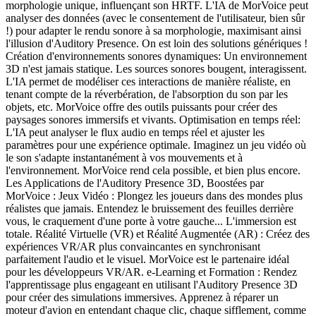
morphologie unique, influençant son HRTF. L'IA de MorVoice peut
analyser des données (avec le consentement de l'utilisateur, bien sûr
!) pour adapter le rendu sonore à sa morphologie, maximisant ainsi
l'illusion d'Auditory Presence. On est loin des solutions génériques !
Création d'environnements sonores dynamiques: Un environnement
3D n'est jamais statique. Les sources sonores bougent, interagissent.
L'IA permet de modéliser ces interactions de manière réaliste, en
tenant compte de la réverbération, de l'absorption du son par les
objets, etc. MorVoice offre des outils puissants pour créer des
paysages sonores immersifs et vivants. Optimisation en temps réel:
L'IA peut analyser le flux audio en temps réel et ajuster les
paramètres pour une expérience optimale. Imaginez un jeu vidéo où
le son s'adapte instantanément à vos mouvements et à
l'environnement. MorVoice rend cela possible, et bien plus encore.
Les Applications de l'Auditory Presence 3D, Boostées par
MorVoice : Jeux Vidéo : Plongez les joueurs dans des mondes plus
réalistes que jamais. Entendez le bruissement des feuilles derrière
vous, le craquement d'une porte à votre gauche... L'immersion est
totale. Réalité Virtuelle (VR) et Réalité Augmentée (AR) : Créez des
expériences VR/AR plus convaincantes en synchronisant
parfaitement l'audio et le visuel. MorVoice est le partenaire idéal
pour les développeurs VR/AR. e-Learning et Formation : Rendez
l'apprentissage plus engageant en utilisant l'Auditory Presence 3D
pour créer des simulations immersives. Apprenez à réparer un
moteur d'avion en entendant chaque clic, chaque sifflement, comme