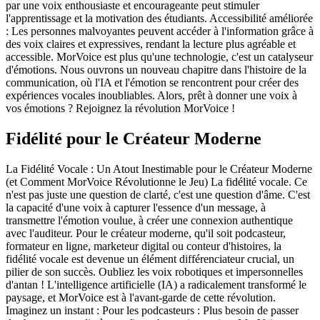
par une voix enthousiaste et encourageante peut stimuler
l'apprentissage et la motivation des étudiants. Accessibilité améliorée
: Les personnes malvoyantes peuvent accéder à l'information grâce à
des voix claires et expressives, rendant la lecture plus agréable et
accessible. MorVoice est plus qu'une technologie, c'est un catalyseur
d'émotions. Nous ouvrons un nouveau chapitre dans l'histoire de la
communication, où l'IA et l'émotion se rencontrent pour créer des
expériences vocales inoubliables. Alors, prêt à donner une voix à
vos émotions ? Rejoignez la révolution MorVoice !
Fidélité pour le Créateur Moderne
La Fidélité Vocale : Un Atout Inestimable pour le Créateur Moderne
(et Comment MorVoice Révolutionne le Jeu) La fidélité vocale. Ce
n'est pas juste une question de clarté, c'est une question d'âme. C'est
la capacité d'une voix à capturer l'essence d'un message, à
transmettre l'émotion voulue, à créer une connexion authentique
avec l'auditeur. Pour le créateur moderne, qu'il soit podcasteur,
formateur en ligne, marketeur digital ou conteur d'histoires, la
fidélité vocale est devenue un élément différenciateur crucial, un
pilier de son succès. Oubliez les voix robotiques et impersonnelles
d'antan ! L'intelligence artificielle (IA) a radicalement transformé le
paysage, et MorVoice est à l'avant-garde de cette révolution.
Imaginez un instant : Pour les podcasteurs : Plus besoin de passer