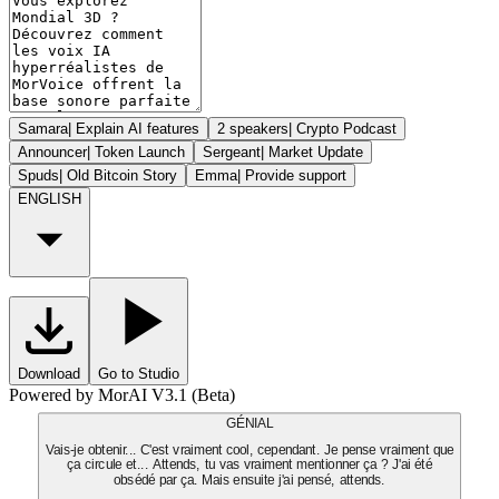
Samara
|
Explain AI features
2 speakers
|
Crypto Podcast
Announcer
|
Token Launch
Sergeant
|
Market Update
Spuds
|
Old Bitcoin Story
Emma
|
Provide support
ENGLISH
Download
Go to Studio
Powered by MorAI V3.1 (Beta)
GÉNIAL
Vais-je obtenir... C'est vraiment cool, cependant. Je pense vraiment que
ça circule et... Attends, tu vas vraiment mentionner ça ? J'ai été
obsédé par ça. Mais ensuite j'ai pensé, attends.