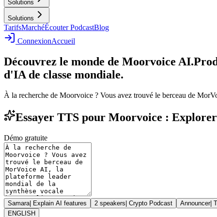
Solutions
Solutions
Tarifs
Marché
Écouter Podcast
Blog
Connexion
Accueil
Découvrez le monde de Moorvoice AI.
Prod
d'IA de classe mondiale.
À la recherche de Moorvoice ? Vous avez trouvé le berceau de MorVoic
Essayer TTS pour Moorvoice : Explorer l
Démo gratuite
Samara
|
Explain AI features
2 speakers
|
Crypto Podcast
Announcer
|
T
ENGLISH