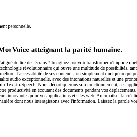
ment personnelle.
 MorVoice atteignant la parité humaine.
tigué de lire des écrans ? Imaginez pouvoir transformer n'importe quel
technologie révolutionnaire qui ouvre une multitude de possibilités, tan
éliorer l'accessibilité de ses contenus, ou simplement quelqu'un qui préf
alité audio exceptionnelle, avec des intonations naturelles et une pr
 du Text-to-Speech. Nous décortiquerons son fonctionnement, ses applicat
re productivité en écoutant des documents pendant vos déplacements. R
rs innovantes pour vos applications et sites web. Automatiser la créati
anière dont nous interagissons avec l'information. Laissez la parole vo