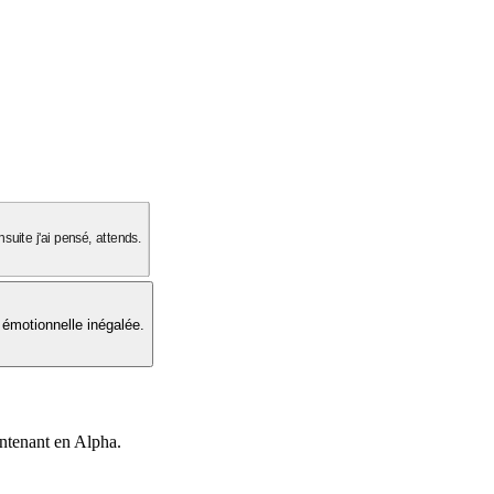
suite j'ai pensé, attends.
 émotionnelle inégalée.
intenant en Alpha.