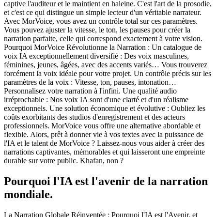
captive l'auditeur et le maintient en haleine. C'est l'art de la prosodie,
et c'est ce qui distingue un simple lecteur d'un véritable narrateur.
Avec MorVoice, vous avez un contrôle total sur ces paramètres.
Vous pouvez ajuster la vitesse, le ton, les pauses pour créer la
narration parfaite, celle qui correspond exactement à votre vision.
Pourquoi MorVoice Révolutionne la Narration : Un catalogue de
voix IA exceptionnellement diversifié : Des voix masculines,
féminines, jeunes, âgées, avec des accents variés… Vous trouverez
forcément la voix idéale pour votre projet. Un contrôle précis sur les
paramètres de la voix : Vitesse, ton, pauses, intonation…
Personnalisez votre narration à l'infini. Une qualité audio
irréprochable : Nos voix IA sont d'une clarté et d'un réalisme
exceptionnels. Une solution économique et évolutive : Oubliez les
coûts exorbitants des studios d'enregistrement et des acteurs
professionnels. MorVoice vous offre une alternative abordable et
flexible. Alors, prêt à donner vie à vos textes avec la puissance de
l'IA et le talent de MorVoice ? Laissez-nous vous aider à créer des
narrations captivantes, mémorables et qui laisseront une empreinte
durable sur votre public. Khafan, non ?
Pourquoi l'IA est l'avenir de la narration
mondiale.
La Narration Globale Réinventée : Pourquoi l'IA est l'Avenir, et