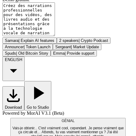
Samara
|
Explain AI features
2 speakers
|
Crypto Podcast
Announcer
|
Token Launch
Sergeant
|
Market Update
Spuds
|
Old Bitcoin Story
Emma
|
Provide support
ENGLISH
Download
Go to Studio
Powered by MorAI V3.1 (Beta)
GÉNIAL
Vais-je obtenir... C'est vraiment cool, cependant. Je pense vraiment que
ça circule et... Attends, tu vas vraiment mentionner ça ? J'ai été