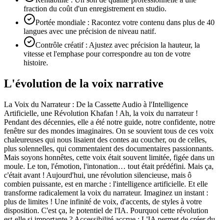
fraction du coût d'un enregistrement en studio.
Portée mondiale : Racontez votre contenu dans plus de 40
langues avec une précision de niveau natif.
Contrôle créatif : Ajustez avec précision la hauteur, la
vitesse et l'emphase pour correspondre au ton de votre
histoire.
L'évolution de la voix narrative
La Voix du Narrateur : De la Cassette Audio à l'Intelligence
Artificielle, une Révolution Khafan ! Ah, la voix du narrateur !
Pendant des décennies, elle a été notre guide, notre confidente, notre
fenêtre sur des mondes imaginaires. On se souvient tous de ces voix
chaleureuses qui nous lisaient des contes au coucher, ou de celles,
plus solennelles, qui commentaient des documentaires passionnants.
Mais soyons honnêtes, cette voix était souvent limitée, figée dans un
moule. Le ton, l'émotion, l'intonation… tout était prédéfini. Mais ça,
c'était avant ! Aujourd'hui, une révolution silencieuse, mais ô
combien puissante, est en marche : l'intelligence artificielle. Et elle
transforme radicalement la voix du narrateur. Imaginez un instant :
plus de limites ! Une infinité de voix, d'accents, de styles à votre
disposition. C'est ça, le potentiel de l'IA. Pourquoi cette révolution
est-elle si importante ? Accessibilité accrue : L'IA permet de créer du