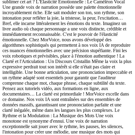
sublimer cet art ? L'Élasticité Émotionnelle : Le Caméléon Vocal
Une grande voix de narration possède une palette émotionnelle
incroyablement riche. Elle sait moduler son ton, son rythme, son
intonation pour refléter la joie, la tristesse, la peur, l'excitation…
Bref, elle incarne littéralement les émotions du texte. Imaginez un
livre audio où chaque personnage a une voix distincte, crédible et
immédiatement reconnaissable. C'est le pouvoir de l'élasticité
émotionnelle. Chez MorVoice, nous avons développé des
algorithmes sophistiqués qui permettent à nos voix IA de reproduire
ces nuances émotionnelles avec une précision stupéfiante. Fini les
voix robotiques et prévisibles, place à l'émotion authentique ! La
Clarté et l'Articulation : Un Discours Cristallin Même la voix la plus
expressive perdrait tout son intérêt si elle n'était pas claire et
intelligible. Une bonne articulation, une prononciation impeccable et
un rythme adapté sont essentiels pour garantir que l'auditeur
comprenne chaque mot, chaque phrase, chaque subtilité du texte.
Pensez aux tutoriels vidéo, aux formations en ligne, aux
documentaires… La clarté est primordiale ! MorVoice excelle dans
ce domaine. Nos voix IA sont entraînées sur des ensembles de
données massifs, garantissant une prononciation parfaite et une
clarté inégalée, même dans les langues les plus complexes. Le
Rythme et la Modulation : La Musique des Mots Une voix
monotone est synonyme d'ennui. Une voix de narration
exceptionnelle sait jouer avec le rythme, les pauses, les silences,
l'intonation pour créer une mélodie, une musique des mots qui