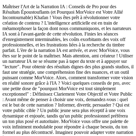
Maîtriser l'Art de la Narration IA : Conseils de Pro pour des
Résultats Époustouflants (et Pourquoi MorVoice est Votre Allié
Incontournable) Khafan ! Vous êtes prêt à révolutionner votre
création de contenu ? L'intelligence artificielle est en train de
métamorphoser la façon dont nous communiquons, et les narrateurs
IA sont à l'avant-garde de cette révolution. Finies les séances
d'enregistrement interminables, les coûts exorbitants des voix off
professionnelles, et les frustrations liées à la recherche du timbre
parfait. L'ère de la narration IA est arrivée, et avec MorVoice, vous
êtes sur le point de la maîtriser. Mais attention, ami créateur ! Utiliser
un narrateur IA ne se résume pas à taper du texte et à appuyer sur
"lecture". Pour obtenir des résultats dignes des plus grands studios, il
faut une stratégie, une compréhension fine des nuances, et un outil
puissant comme MorVoice. Alors, comment transformer votre vision
en réalité sonore grâce à l'IA ? Voici quelques conseils de pro, avec
une petite dose de "pourquoi MorVoice est tout simplement
exceptionnel" : Définissez Clariement Votre Objectif et Votre Public
: Avant même de penser à choisir une voix, demandez-vous : quel
est le but de cette narration ? Informer, divertir, persuader ? Qui est
votre public cible ? Un public jeune sera plus réceptif à une voix
dynamique et enjouée, tandis qu'un public professionnel préférera
un ton plus posé et autoritaire. MorVoice vous offre une palette de
voix infiniment modulable pour répondre à chaque besoin, du ton
formel au plus décontracté. Imaginez pouvoir adapter votre narration