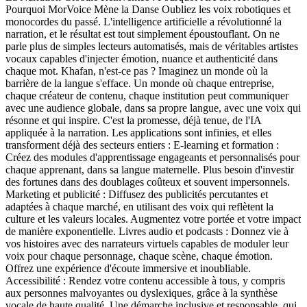
Pourquoi MorVoice Mène la Danse Oubliez les voix robotiques et
monocordes du passé. L'intelligence artificielle a révolutionné la
narration, et le résultat est tout simplement époustouflant. On ne
parle plus de simples lecteurs automatisés, mais de véritables artistes
vocaux capables d'injecter émotion, nuance et authenticité dans
chaque mot. Khafan, n'est-ce pas ? Imaginez un monde où la
barrière de la langue s'efface. Un monde où chaque entreprise,
chaque créateur de contenu, chaque institution peut communiquer
avec une audience globale, dans sa propre langue, avec une voix qui
résonne et qui inspire. C'est la promesse, déjà tenue, de l'IA
appliquée à la narration. Les applications sont infinies, et elles
transforment déjà des secteurs entiers : E-learning et formation :
Créez des modules d'apprentissage engageants et personnalisés pour
chaque apprenant, dans sa langue maternelle. Plus besoin d'investir
des fortunes dans des doublages coûteux et souvent impersonnels.
Marketing et publicité : Diffusez des publicités percutantes et
adaptées à chaque marché, en utilisant des voix qui reflètent la
culture et les valeurs locales. Augmentez votre portée et votre impact
de manière exponentielle. Livres audio et podcasts : Donnez vie à
vos histoires avec des narrateurs virtuels capables de moduler leur
voix pour chaque personnage, chaque scène, chaque émotion.
Offrez une expérience d'écoute immersive et inoubliable.
Accessibilité : Rendez votre contenu accessible à tous, y compris
aux personnes malvoyantes ou dyslexiques, grâce à la synthèse
vocale de haute qualité. Une démarche inclusive et responsable, qui