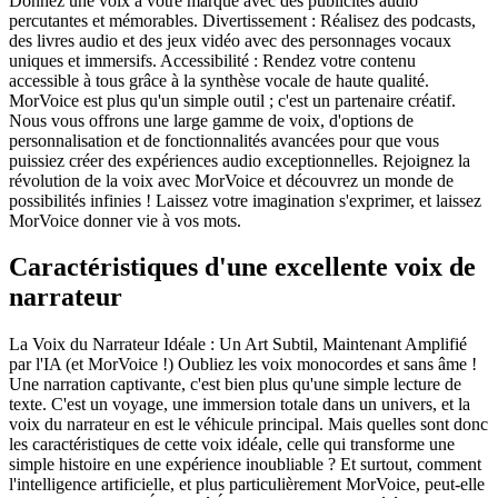
Donnez une voix à votre marque avec des publicités audio
percutantes et mémorables. Divertissement : Réalisez des podcasts,
des livres audio et des jeux vidéo avec des personnages vocaux
uniques et immersifs. Accessibilité : Rendez votre contenu
accessible à tous grâce à la synthèse vocale de haute qualité.
MorVoice est plus qu'un simple outil ; c'est un partenaire créatif.
Nous vous offrons une large gamme de voix, d'options de
personnalisation et de fonctionnalités avancées pour que vous
puissiez créer des expériences audio exceptionnelles. Rejoignez la
révolution de la voix avec MorVoice et découvrez un monde de
possibilités infinies ! Laissez votre imagination s'exprimer, et laissez
MorVoice donner vie à vos mots.
Caractéristiques d'une excellente voix de
narrateur
La Voix du Narrateur Idéale : Un Art Subtil, Maintenant Amplifié
par l'IA (et MorVoice !) Oubliez les voix monocordes et sans âme !
Une narration captivante, c'est bien plus qu'une simple lecture de
texte. C'est un voyage, une immersion totale dans un univers, et la
voix du narrateur en est le véhicule principal. Mais quelles sont donc
les caractéristiques de cette voix idéale, celle qui transforme une
simple histoire en une expérience inoubliable ? Et surtout, comment
l'intelligence artificielle, et plus particulièrement MorVoice, peut-elle