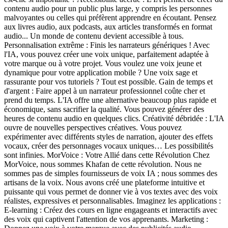
contenu audio pour un public plus large, y compris les personnes
malvoyantes ou celles qui préfèrent apprendre en écoutant. Pensez
aux livres audio, aux podcasts, aux articles transformés en format
audio... Un monde de contenu devient accessible à tous.
Personnalisation extrême : Finis les narrateurs génériques ! Avec
l'IA, vous pouvez créer une voix unique, parfaitement adaptée à
votre marque ou à votre projet. Vous voulez une voix jeune et
dynamique pour votre application mobile ? Une voix sage et
rassurante pour vos tutoriels ? Tout est possible. Gain de temps et
d'argent : Faire appel à un narrateur professionnel coûte cher et
prend du temps. L'IA offre une alternative beaucoup plus rapide et
économique, sans sacrifier la qualité. Vous pouvez générer des
heures de contenu audio en quelques clics. Créativité débridée : L'IA
ouvre de nouvelles perspectives créatives. Vous pouvez
expérimenter avec différents styles de narration, ajouter des effets
vocaux, créer des personnages vocaux uniques… Les possibilités
sont infinies. MorVoice : Votre Allié dans cette Révolution Chez
MorVoice, nous sommes Khafan de cette révolution. Nous ne
sommes pas de simples fournisseurs de voix IA ; nous sommes des
artisans de la voix. Nous avons créé une plateforme intuitive et
puissante qui vous permet de donner vie à vos textes avec des voix
réalistes, expressives et personnalisables. Imaginez les applications :
E-learning : Créez des cours en ligne engageants et interactifs avec
des voix qui captivent l'attention de vos apprenants. Marketing :