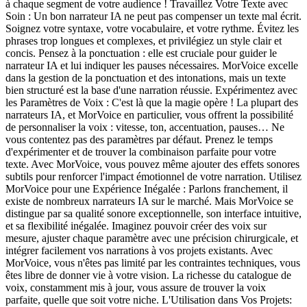
à chaque segment de votre audience ! Travaillez Votre Texte avec
Soin : Un bon narrateur IA ne peut pas compenser un texte mal écrit.
Soignez votre syntaxe, votre vocabulaire, et votre rythme. Évitez les
phrases trop longues et complexes, et privilégiez un style clair et
concis. Pensez à la ponctuation : elle est cruciale pour guider le
narrateur IA et lui indiquer les pauses nécessaires. MorVoice excelle
dans la gestion de la ponctuation et des intonations, mais un texte
bien structuré est la base d'une narration réussie. Expérimentez avec
les Paramètres de Voix : C'est là que la magie opère ! La plupart des
narrateurs IA, et MorVoice en particulier, vous offrent la possibilité
de personnaliser la voix : vitesse, ton, accentuation, pauses… Ne
vous contentez pas des paramètres par défaut. Prenez le temps
d'expérimenter et de trouver la combinaison parfaite pour votre
texte. Avec MorVoice, vous pouvez même ajouter des effets sonores
subtils pour renforcer l'impact émotionnel de votre narration. Utilisez
MorVoice pour une Expérience Inégalée : Parlons franchement, il
existe de nombreux narrateurs IA sur le marché. Mais MorVoice se
distingue par sa qualité sonore exceptionnelle, son interface intuitive,
et sa flexibilité inégalée. Imaginez pouvoir créer des voix sur
mesure, ajuster chaque paramètre avec une précision chirurgicale, et
intégrer facilement vos narrations à vos projets existants. Avec
MorVoice, vous n'êtes pas limité par les contraintes techniques, vous
êtes libre de donner vie à votre vision. La richesse du catalogue de
voix, constamment mis à jour, vous assure de trouver la voix
parfaite, quelle que soit votre niche. L'Utilisation dans Vos Projets: