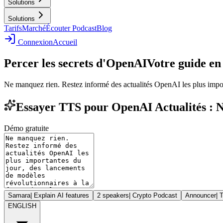
Solutions
Solutions
Tarifs
Marché
Écouter Podcast
Blog
Connexion
Accueil
Percer les secrets d'OpenAI
Votre guide en
Ne manquez rien. Restez informé des actualités OpenAI les plus import
Essayer TTS pour OpenAI Actualités : Nav
Démo gratuite
Samara
|
Explain AI features
2 speakers
|
Crypto Podcast
Announcer
|
T
ENGLISH