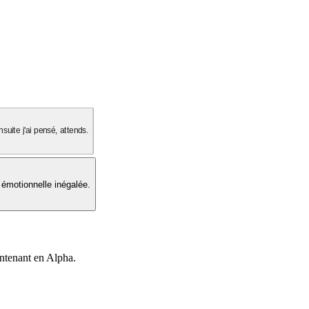
suite j'ai pensé, attends.
 émotionnelle inégalée.
intenant en Alpha.