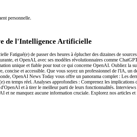
ment personnelle.
de l'Intelligence Artificielle
ielle Fatigué(e) de passer des heures à éplucher des dizaines de sourc
 fulgurante, et OpenAI, avec ses modèles révolutionnaires comme ChatGPT
on unique et fiable pour tout ce qui concerne OpenAI. Oubliez la surc
aire, concise et accessible. Que vous soyez un professionnel de l'IA, u
notre monde, OpenAI News Today vous offre un panorama complet : Les d
é(e) en temps réel. Analyses approfondies : Comprenez les implications de
s d'OpenAI et à tirer le meilleur parti de leurs fonctionnalités. Interview
I et ne manquez aucune information cruciale. Explorez nos articles et 