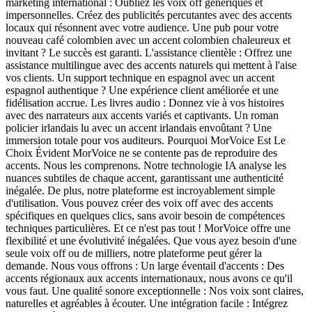
marketing international : Oubliez les voix off génériques et
impersonnelles. Créez des publicités percutantes avec des accents
locaux qui résonnent avec votre audience. Une pub pour votre
nouveau café colombien avec un accent colombien chaleureux et
invitant ? Le succès est garanti. L'assistance clientèle : Offrez une
assistance multilingue avec des accents naturels qui mettent à l'aise
vos clients. Un support technique en espagnol avec un accent
espagnol authentique ? Une expérience client améliorée et une
fidélisation accrue. Les livres audio : Donnez vie à vos histoires
avec des narrateurs aux accents variés et captivants. Un roman
policier irlandais lu avec un accent irlandais envoûtant ? Une
immersion totale pour vos auditeurs. Pourquoi MorVoice Est Le
Choix Évident MorVoice ne se contente pas de reproduire des
accents. Nous les comprenons. Notre technologie IA analyse les
nuances subtiles de chaque accent, garantissant une authenticité
inégalée. De plus, notre plateforme est incroyablement simple
d'utilisation. Vous pouvez créer des voix off avec des accents
spécifiques en quelques clics, sans avoir besoin de compétences
techniques particulières. Et ce n'est pas tout ! MorVoice offre une
flexibilité et une évolutivité inégalées. Que vous ayez besoin d'une
seule voix off ou de milliers, notre plateforme peut gérer la
demande. Nous vous offrons : Un large éventail d'accents : Des
accents régionaux aux accents internationaux, nous avons ce qu'il
vous faut. Une qualité sonore exceptionnelle : Nos voix sont claires,
naturelles et agréables à écouter. Une intégration facile : Intégrez