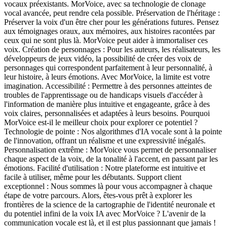
vocaux préexistants. MorVoice, avec sa technologie de clonage
vocal avancée, peut rendre cela possible. Préservation de l'héritage :
Préserver la voix d'un être cher pour les générations futures. Pensez
aux témoignages oraux, aux mémoires, aux histoires racontées par
ceux qui ne sont plus là. MorVoice peut aider à immortaliser ces
voix. Création de personnages : Pour les auteurs, les réalisateurs, les
développeurs de jeux vidéo, la possibilité de créer des voix de
personnages qui correspondent parfaitement à leur personnalité, à
leur histoire, à leurs émotions. Avec MorVoice, la limite est votre
imagination. Accessibilité : Permettre à des personnes atteintes de
troubles de l'apprentissage ou de handicaps visuels d'accéder à
l'information de manière plus intuitive et engageante, grâce à des
voix claires, personnalisées et adaptées à leurs besoins. Pourquoi
MorVoice est-il le meilleur choix pour explorer ce potentiel ?
Technologie de pointe : Nos algorithmes d'IA vocale sont à la pointe
de l'innovation, offrant un réalisme et une expressivité inégalés.
Personnalisation extrême : MorVoice vous permet de personnaliser
chaque aspect de la voix, de la tonalité à l'accent, en passant par les
émotions. Facilité d'utilisation : Notre plateforme est intuitive et
facile à utiliser, même pour les débutants. Support client
exceptionnel : Nous sommes là pour vous accompagner à chaque
étape de votre parcours. Alors, êtes-vous prêt à explorer les
frontières de la science de la cartographie de l'identité neuronale et
du potentiel infini de la voix IA avec MorVoice ? L'avenir de la
communication vocale est là, et il est plus passionnant que jamais !