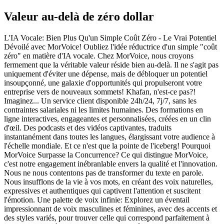
Valeur au-delà de zéro dollar
L'IA Vocale: Bien Plus Qu'un Simple Coût Zéro - Le Vrai Potentiel
Dévoilé avec MorVoice! Oubliez l'idée réductrice d'un simple "coût
zéro" en matière d'IA vocale. Chez MorVoice, nous croyons
fermement que la véritable valeur réside bien au-delà. Il ne s'agit pas
uniquement d'éviter une dépense, mais de débloquer un potentiel
insoupçonné, une galaxie d'opportunités qui propulseront votre
entreprise vers de nouveaux sommets! Khafan, n'est-ce pas?!
Imaginez... Un service client disponible 24h/24, 7j/7, sans les
contraintes salariales ni les limites humaines. Des formations en
ligne interactives, engageantes et personnalisées, créées en un clin
d'œil. Des podcasts et des vidéos captivantes, traduits
instantanément dans toutes les langues, élargissant votre audience à
l'échelle mondiale. Et ce n'est que la pointe de l'iceberg! Pourquoi
MorVoice Surpasse la Concurrence? Ce qui distingue MorVoice,
c'est notre engagement inébranlable envers la qualité et l'innovation.
Nous ne nous contentons pas de transformer du texte en parole.
Nous insufflons de la vie à vos mots, en créant des voix naturelles,
expressives et authentiques qui captivent l'attention et suscitent
l'émotion. Une palette de voix infinie: Explorez un éventail
impressionnant de voix masculines et féminines, avec des accents et
des styles variés, pour trouver celle qui correspond parfaitement à