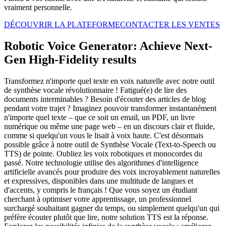
vraiment personnelle.
DÉCOUVRIR LA PLATEFORME
CONTACTER LES VENTES
Robotic Voice Generator: Achieve Next-
Gen High-Fidelity results
Transformez n'importe quel texte en voix naturelle avec notre outil
de synthèse vocale révolutionnaire ! Fatigué(e) de lire des
documents interminables ? Besoin d'écouter des articles de blog
pendant votre trajet ? Imaginez pouvoir transformer instantanément
n'importe quel texte – que ce soit un email, un PDF, un livre
numérique ou même une page web – en un discours clair et fluide,
comme si quelqu'un vous le lisait à voix haute. C'est désormais
possible grâce à notre outil de Synthèse Vocale (Text-to-Speech ou
TTS) de pointe. Oubliez les voix robotiques et monocordes du
passé. Notre technologie utilise des algorithmes d'intelligence
artificielle avancés pour produire des voix incroyablement naturelles
et expressives, disponibles dans une multitude de langues et
d'accents, y compris le français ! Que vous soyez un étudiant
cherchant à optimiser votre apprentissage, un professionnel
surchargé souhaitant gagner du temps, ou simplement quelqu'un qui
préfère écouter plutôt que lire, notre solution TTS est la réponse.