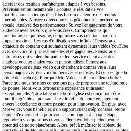
de créer des résultats parfaitement adaptés à vos besoins.
Prévisualisation instantanée : Écoutez le résultat de vos
modifications en temps réel. Plus besoin d'attendre des rendus
interminables. Ajustez et réécoutez jusqu'à obtenir la perfection
vocale. Analyse des performances : Suivez l'engagement de votre
audience avec les voix que vous créez. Comprenez ce qui
fonctionne, ce qui résonne, et optimisez vos créations pour un
impact maximal. Les cas d'utilisation sont infinis ! Pensez aux
créateurs de contenu qui souhaitent dynamiser leurs vidéos YouTube
avec des voix off professionnelles et engageantes. Pensez aux
entreprises qui veulent humaniser leur service client avec des
chatbots vocaux chaleureux et personnalisés. Pensez aux
développeurs de jeux vidéo qui cherchent à donner vie à leurs
personnages avec des voix immersives et réalistes. Et ce n'est que la
pointe de l'iceberg ! Pourquoi MorVoice est-il le meilleur choix ?
Parce que nous ne nous contentons pas de proposer une technologie
de pointe. Nous vous offrons une expérience utilisateur
exceptionnelle. Notre tableau de bord stylisé est conçu pour être
intuitif, agréable et puissant. Il est le reflet de notre engagement
envers l'excellence et notre passion pour l'innovation. En plus, avec
MorVoice, vous bénéficiez d'un support client irréprochable. Notre
équipe d'experts est là pour vous accompagner à chaque étape,
répondre à vos questions et vous aider à exploiter pleinement le
potentiel de notre plateforme. Alors, prêt à maîtriser le tableau de
bord stylisé de MorVoice et à donner vie à vos idées vocales les plus