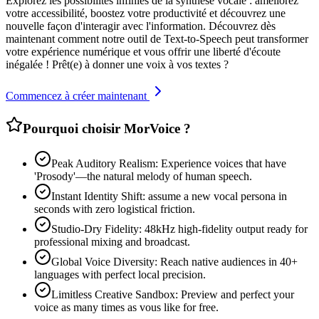
Explorez les possibilités infinies de la synthèse vocale : améliorez
votre accessibilité, boostez votre productivité et découvrez une
nouvelle façon d'interagir avec l'information. Découvrez dès
maintenant comment notre outil de Text-to-Speech peut transformer
votre expérience numérique et vous offrir une liberté d'écoute
inégalée ! Prêt(e) à donner une voix à vos textes ?
Commencez à créer maintenant
Pourquoi choisir MorVoice ?
Peak Auditory Realism: Experience voices that have
'Prosody'—the natural melody of human speech.
Instant Identity Shift: assume a new vocal persona in
seconds with zero logistical friction.
Studio-Dry Fidelity: 48kHz high-fidelity output ready for
professional mixing and broadcast.
Global Voice Diversity: Reach native audiences in 40+
languages with perfect local precision.
Limitless Creative Sandbox: Preview and perfect your
voice as many times as vous like for free.