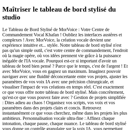
Maîtriser le tableau de bord stylisé du
studio
Le Tableau de Bord Stylisé de MorVoice : Votre Centre de
Commandement Vocal Khafan ! Oubliez les interfaces austères et
complexes ! Avec MorVoice, la création vocale devient une
expérience intuitive et... stylée. Notre tableau de bord stylisé n'est
pas qu'un simple outil, c'est votre centre de commandement, l'endroit
où la magie opère, où vos idées prennent vie grâce à la puissance
inégalée de l'IA vocale. Pourquoi est-ce si important d'avoir un
tableau de bord bien pensé ? Parce que le temps, c'est de l'argent ! Et
avec MorVoice, vous en gagnez un maximum. Imaginez pouvoir
naviguer avec une fluidité déconcertante entre vos projets, ajuster les
paramètres de vos voix IA avec une précision chirurgicale, et
visualiser l'impact de vos créations en temps réel. C'est exactement
ce que vous offre notre tableau de bord stylisé. Mais concrètement,
qu'est-ce que vous pouvez faire avec ? Gestion de projets simplifiée
: Dites adieu au chaos ! Organisez vos scripts, vos voix et vos
paramètres dans des projets clairs et concis. Retrouvez
instantanément ce que vous cherchez, même dans les projets les plus
ambitieux. Personnalisation vocale ultra-fine : Affinez chaque
intonation, chaque pause, chaque nuance. Le tableau de bord stylisé
vous donne un contrôle granulaire sur la voix IA, vous permettant