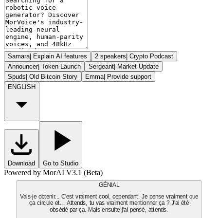
Samara
|
Explain AI features
2 speakers
|
Crypto Podcast
Announcer
|
Token Launch
Sergeant
|
Market Update
Spuds
|
Old Bitcoin Story
Emma
|
Provide support
ENGLISH
Download
Go to Studio
Powered by MorAI V3.1 (Beta)
GÉNIAL
Vais-je obtenir... C'est vraiment cool, cependant. Je pense vraiment que
ça circule et... Attends, tu vas vraiment mentionner ça ? J'ai été
obsédé par ça. Mais ensuite j'ai pensé, attends.