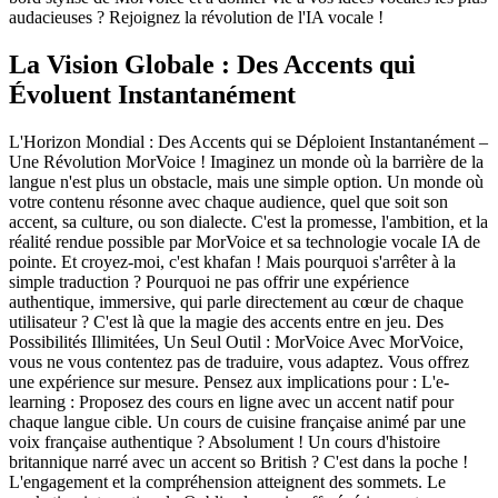
audacieuses ? Rejoignez la révolution de l'IA vocale !
La Vision Globale : Des Accents qui
Évoluent Instantanément
L'Horizon Mondial : Des Accents qui se Déploient Instantanément –
Une Révolution MorVoice ! Imaginez un monde où la barrière de la
langue n'est plus un obstacle, mais une simple option. Un monde où
votre contenu résonne avec chaque audience, quel que soit son
accent, sa culture, ou son dialecte. C'est la promesse, l'ambition, et la
réalité rendue possible par MorVoice et sa technologie vocale IA de
pointe. Et croyez-moi, c'est khafan ! Mais pourquoi s'arrêter à la
simple traduction ? Pourquoi ne pas offrir une expérience
authentique, immersive, qui parle directement au cœur de chaque
utilisateur ? C'est là que la magie des accents entre en jeu. Des
Possibilités Illimitées, Un Seul Outil : MorVoice Avec MorVoice,
vous ne vous contentez pas de traduire, vous adaptez. Vous offrez
une expérience sur mesure. Pensez aux implications pour : L'e-
learning : Proposez des cours en ligne avec un accent natif pour
chaque langue cible. Un cours de cuisine française animé par une
voix française authentique ? Absolument ! Un cours d'histoire
britannique narré avec un accent so British ? C'est dans la poche !
L'engagement et la compréhension atteignent des sommets. Le