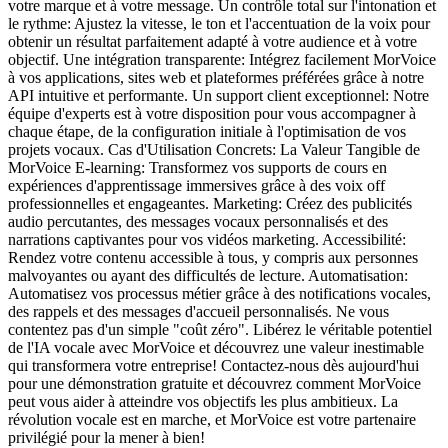
votre marque et à votre message. Un contrôle total sur l'intonation et
le rythme: Ajustez la vitesse, le ton et l'accentuation de la voix pour
obtenir un résultat parfaitement adapté à votre audience et à votre
objectif. Une intégration transparente: Intégrez facilement MorVoice
à vos applications, sites web et plateformes préférées grâce à notre
API intuitive et performante. Un support client exceptionnel: Notre
équipe d'experts est à votre disposition pour vous accompagner à
chaque étape, de la configuration initiale à l'optimisation de vos
projets vocaux. Cas d'Utilisation Concrets: La Valeur Tangible de
MorVoice E-learning: Transformez vos supports de cours en
expériences d'apprentissage immersives grâce à des voix off
professionnelles et engageantes. Marketing: Créez des publicités
audio percutantes, des messages vocaux personnalisés et des
narrations captivantes pour vos vidéos marketing. Accessibilité:
Rendez votre contenu accessible à tous, y compris aux personnes
malvoyantes ou ayant des difficultés de lecture. Automatisation:
Automatisez vos processus métier grâce à des notifications vocales,
des rappels et des messages d'accueil personnalisés. Ne vous
contentez pas d'un simple "coût zéro". Libérez le véritable potentiel
de l'IA vocale avec MorVoice et découvrez une valeur inestimable
qui transformera votre entreprise! Contactez-nous dès aujourd'hui
pour une démonstration gratuite et découvrez comment MorVoice
peut vous aider à atteindre vos objectifs les plus ambitieux. La
révolution vocale est en marche, et MorVoice est votre partenaire
privilégié pour la mener à bien!