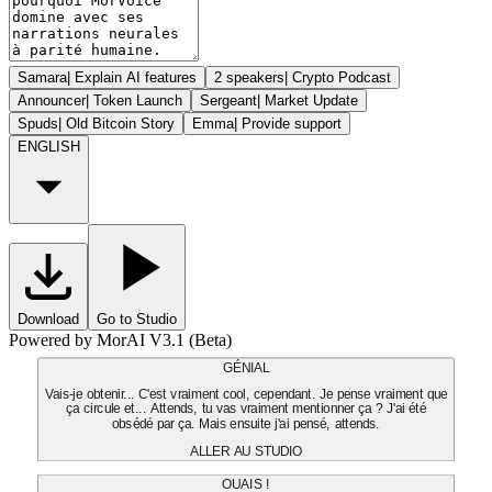
Samara
|
Explain AI features
2 speakers
|
Crypto Podcast
Announcer
|
Token Launch
Sergeant
|
Market Update
Spuds
|
Old Bitcoin Story
Emma
|
Provide support
ENGLISH
Download
Go to Studio
Powered by MorAI V3.1 (Beta)
GÉNIAL
Vais-je obtenir... C'est vraiment cool, cependant. Je pense vraiment que
ça circule et... Attends, tu vas vraiment mentionner ça ? J'ai été
obsédé par ça. Mais ensuite j'ai pensé, attends.
ALLER AU STUDIO
OUAIS !