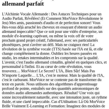
allemand parfait
L'Alchimie Vocale Allemande : Des Astuces Techniques pour un
Audio Parfait, Révélées! (Et Comment MorVoice Révolutionne le
Jeu) Mes amis, passionnés d'audio et de perfection sonore! Vous
êtes-vous déjà arraché les cheveux en essayant d'obtenir un audio
allemand impeccable? Que ce soit pour une vidéo d'entreprise, un
module d'e-learning captivant, ou même la voix off de votre
prochain grand projet créatif, l'allemand, avec ses particularités
phonétiques, peut s'avérer un défi. Mais ne craignez rien! La
révolution de la synthèse vocale (TTS) basée sur l'IA est là, et elle
change complètement la donne. Oubliez les heures passées en
studio, les retakes interminables et les compromis sur la qualité.
L'avenir, c'est l'audio allemand cristallin, généré en quelques clics, et
personnalisé à l'infini. Et au cœur de cette révolution, vous
trouverez… MorVoice! Le Secret? L'IA, Bien Sûr! Mais Pas
N'importe Laquelle… L'IA, c'est le moteur. Mais la qualité de l'IA,
c'est le carburant. MorVoice ne se contente pas de transformer du
texte en parole. Nous utilisons des algorithmes d'apprentissage
profond de pointe, entraînés sur des quantités astronomiques de
données audio allemandes authentiques. Résultat? Une voix qui
sonne incroyablement naturelle, avec une intonation juste, un rythme
fluide, et une clarté impeccable. Cas d'Utilisation: Là Où MorVoice
Brille Vraiment E-Learning et Formation: Imaginez des modules de