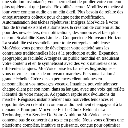
une solution instantanée, vous permettant de publier votre contenu
plus rapidement que jamais. Flexibilité accrue: Modifiez et mettez à
jour votre contenu audio en un clin d'œil. Plus besoin de refaire des
enregistrements coûteux pour chaque petite modification.
Automatisation des tâches répétitives: Intégrez MorVoice à votre
flux de travail existant et automatisez la création de contenu audio
pour des newsletters, des notifications, des annonces et bien plus
encore. Scalabilité Sans Limites : Conquérir de Nouveaux Horizons
La scalabilité est essentielle pour toute entreprise ambitieuse.
MorVoice vous permet de développer votre activité sans les
contraintes traditionnelles liées à la production audio. Expansion
géographique facilitée: Atteignez un public mondial en traduisant
votre contenu et en le synthétisant avec des voix naturelles dans
différentes langues. MorVoice brise les barrières linguistiques et
vous ouvre les portes de nouveaux marchés. Personnalisation à
grande échelle: Créez des expériences client uniques en
personnalisant vos messages vocaux. Imaginez pouvoir adresser
chaque client par son nom, dans sa langue, avec une voix qui reflète
l'identité de votre marque. Adaptation rapide aux évolutions du
marché: Réagissez instantanément aux nouvelles tendances et
opportunités en créant du contenu audio pertinent et engageant à la
demande. Pourquoi MorVoice Est Le Choix Évident : La
Technologie Au Service De Votre Ambition MorVoice ne se
contente pas de convertir du texte en parole. Nous vous offrons une
plateforme complète, intuitive et puissante, conçue pour optimiser