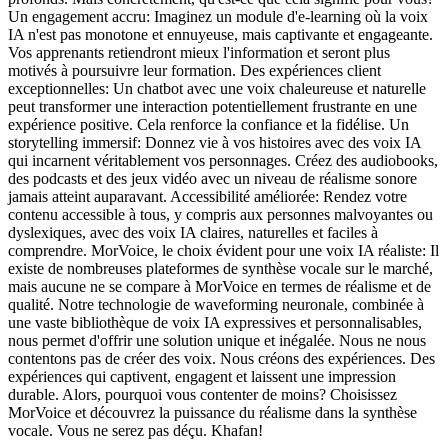
Un engagement accru: Imaginez un module d'e-learning où la voix
IA n'est pas monotone et ennuyeuse, mais captivante et engageante.
Vos apprenants retiendront mieux l'information et seront plus
motivés à poursuivre leur formation. Des expériences client
exceptionnelles: Un chatbot avec une voix chaleureuse et naturelle
peut transformer une interaction potentiellement frustrante en une
expérience positive. Cela renforce la confiance et la fidélise. Un
storytelling immersif: Donnez vie à vos histoires avec des voix IA
qui incarnent véritablement vos personnages. Créez des audiobooks,
des podcasts et des jeux vidéo avec un niveau de réalisme sonore
jamais atteint auparavant. Accessibilité améliorée: Rendez votre
contenu accessible à tous, y compris aux personnes malvoyantes ou
dyslexiques, avec des voix IA claires, naturelles et faciles à
comprendre. MorVoice, le choix évident pour une voix IA réaliste: Il
existe de nombreuses plateformes de synthèse vocale sur le marché,
mais aucune ne se compare à MorVoice en termes de réalisme et de
qualité. Notre technologie de waveforming neuronale, combinée à
une vaste bibliothèque de voix IA expressives et personnalisables,
nous permet d'offrir une solution unique et inégalée. Nous ne nous
contentons pas de créer des voix. Nous créons des expériences. Des
expériences qui captivent, engagent et laissent une impression
durable. Alors, pourquoi vous contenter de moins? Choisissez
MorVoice et découvrez la puissance du réalisme dans la synthèse
vocale. Vous ne serez pas déçu. Khafan!