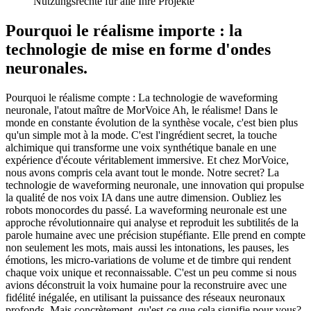
Nutzungsrechte für alle Ihre Projekte
Pourquoi le réalisme importe : la
technologie de mise en forme d'ondes
neuronales.
Pourquoi le réalisme compte : La technologie de waveforming
neuronale, l'atout maître de MorVoice Ah, le réalisme! Dans le
monde en constante évolution de la synthèse vocale, c'est bien plus
qu'un simple mot à la mode. C'est l'ingrédient secret, la touche
alchimique qui transforme une voix synthétique banale en une
expérience d'écoute véritablement immersive. Et chez MorVoice,
nous avons compris cela avant tout le monde. Notre secret? La
technologie de waveforming neuronale, une innovation qui propulse
la qualité de nos voix IA dans une autre dimension. Oubliez les
robots monocordes du passé. La waveforming neuronale est une
approche révolutionnaire qui analyse et reproduit les subtilités de la
parole humaine avec une précision stupéfiante. Elle prend en compte
non seulement les mots, mais aussi les intonations, les pauses, les
émotions, les micro-variations de volume et de timbre qui rendent
chaque voix unique et reconnaissable. C'est un peu comme si nous
avions déconstruit la voix humaine pour la reconstruire avec une
fidélité inégalée, en utilisant la puissance des réseaux neuronaux
profonds. Mais concrètement, qu'est-ce que cela signifie pour vous?