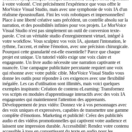
à votre volonté. C'est précisément l'expérience que vous offre le
MorVoice Visual Studio, mais avec une symphonie de voix IA d'un
réalisme époustouflant. Fini les voix robotiques et impersonnelles!
Place à une liberté créative sans précédent, un contrôle absolu sur la
narration, et des possibilités infinies pour vos projets. Le MorVoice
Visual Studio n'est pas simplement un outil de conversion texte-
parole. C'est un véritable studio d'enregistrement virtuel, intégré à
votre workflow. Vous sculptez vos voix IA, ajustant l'intonation, le
rythme, l'accent, et même l'émotion, avec une précision chirurgicale.
Pourquoi cette granularité est-elle essentielle? Parce que chaque
projet est unique. Un tutoriel vidéo exige une voix claire et
engageante. Un livre audio nécessite une narration captivante et
nuancée. Une campagne publicitaire percutante requiert une voix
qui résonne avec votre public cible. MorVoice Visual Studio vous
donne les outils pour répondre à ces exigences avec une flexibilité
inégalée. Les cas d'utilisation sont illimités, mais voici quelques
exemples inspirants: Création de contenu eLearning: Transformez
vos scripts en modules d'apprentissage interactifs avec des voix IA
engageantes qui maintiennent l'attention des apprenants.
Développement de jeux vidéo: Donnez vie à vos personnages avec
des voix uniques et expressives, capables de transmettre une gamme
complète d'émotions. Marketing et publicité: Créez des publicités
audio et des vidéos promotionnelles qui captivent votre audience et
laissent une impression durable. Accessibilité: Rendez votre contenu
accessible à tous en convertissant du texte en audio pour les