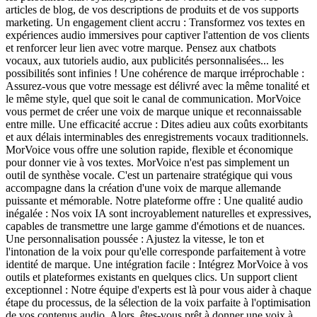
articles de blog, de vos descriptions de produits et de vos supports
marketing. Un engagement client accru : Transformez vos textes en
expériences audio immersives pour captiver l'attention de vos clients
et renforcer leur lien avec votre marque. Pensez aux chatbots
vocaux, aux tutoriels audio, aux publicités personnalisées... les
possibilités sont infinies ! Une cohérence de marque irréprochable :
Assurez-vous que votre message est délivré avec la même tonalité et
le même style, quel que soit le canal de communication. MorVoice
vous permet de créer une voix de marque unique et reconnaissable
entre mille. Une efficacité accrue : Dites adieu aux coûts exorbitants
et aux délais interminables des enregistrements vocaux traditionnels.
MorVoice vous offre une solution rapide, flexible et économique
pour donner vie à vos textes. MorVoice n'est pas simplement un
outil de synthèse vocale. C'est un partenaire stratégique qui vous
accompagne dans la création d'une voix de marque allemande
puissante et mémorable. Notre plateforme offre : Une qualité audio
inégalée : Nos voix IA sont incroyablement naturelles et expressives,
capables de transmettre une large gamme d'émotions et de nuances.
Une personnalisation poussée : Ajustez la vitesse, le ton et
l'intonation de la voix pour qu'elle corresponde parfaitement à votre
identité de marque. Une intégration facile : Intégrez MorVoice à vos
outils et plateformes existants en quelques clics. Un support client
exceptionnel : Notre équipe d'experts est là pour vous aider à chaque
étape du processus, de la sélection de la voix parfaite à l'optimisation
de vos contenus audio. Alors, êtes-vous prêt à donner une voix à