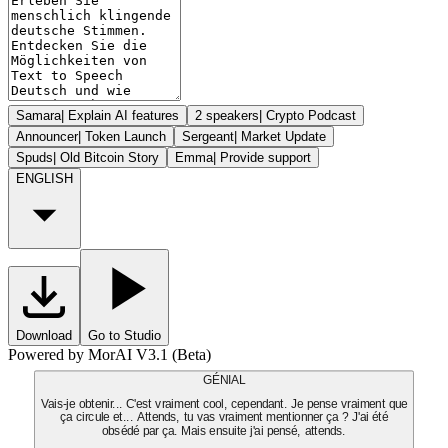
Samara
|
Explain AI features
2 speakers
|
Crypto Podcast
Announcer
|
Token Launch
Sergeant
|
Market Update
Spuds
|
Old Bitcoin Story
Emma
|
Provide support
ENGLISH
Download
Go to Studio
Powered by MorAI V3.1 (Beta)
GÉNIAL
Vais-je obtenir... C'est vraiment cool, cependant. Je pense vraiment que
ça circule et... Attends, tu vas vraiment mentionner ça ? J'ai été
obsédé par ça. Mais ensuite j'ai pensé, attends.