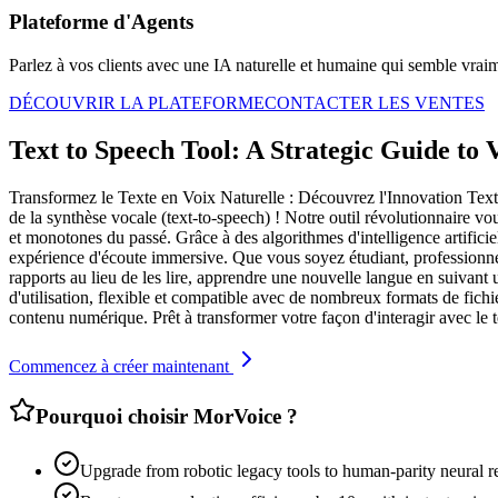
Plateforme d'Agents
Parlez à vos clients avec une IA naturelle et humaine qui semble vrai
DÉCOUVRIR LA PLATEFORME
CONTACTER LES VENTES
Text to Speech Tool: A Strategic Guide to
Transformez le Texte en Voix Naturelle : Découvrez l'Innovation Text-
de la synthèse vocale (text-to-speech) ! Notre outil révolutionnaire vo
et monotones du passé. Grâce à des algorithmes d'intelligence artificiel
expérience d'écoute immersive. Que vous soyez étudiant, professionnel
rapports au lieu de les lire, apprendre une nouvelle langue en suivant
d'utilisation, flexible et compatible avec de nombreux formats de fichie
contenu numérique. Prêt à transformer votre façon d'interagir avec le t
Commencez à créer maintenant
Pourquoi choisir MorVoice ?
Upgrade from robotic legacy tools to human-parity neural r