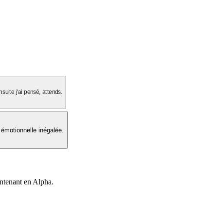
suite j'ai pensé, attends.
 émotionnelle inégalée.
intenant en Alpha.