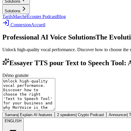
Solutions
Solutions
Tarifs
Marché
Écouter Podcast
Blog
Connexion
Accueil
Professional AI Voice Solutions
The Evoluti
Unlock high-quality vocal performance. Discover how to choose the ri
Essayer TTS pour Text to Speech Tool: A
Démo gratuite
Samara
|
Explain AI features
2 speakers
|
Crypto Podcast
Announcer
|
T
ENGLISH