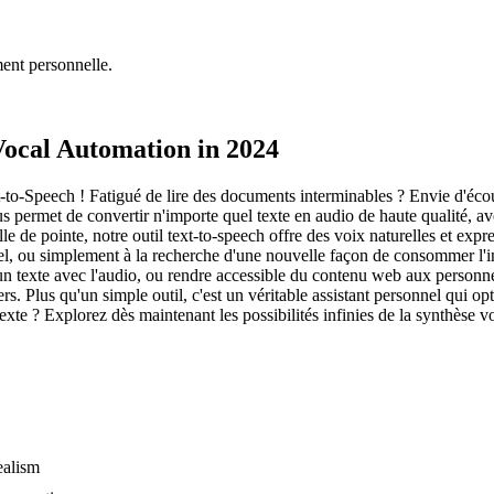
ment personnelle.
 Vocal Automation in 2024
to-Speech ! Fatigué de lire des documents interminables ? Envie d'écout
us permet de convertir n'importe quel texte en audio de haute qualité, a
le de pointe, notre outil text-to-speech offre des voix naturelles et exp
, ou simplement à la recherche d'une nouvelle façon de consommer l'inf
 un texte avec l'audio, ou rendre accessible du contenu web aux personn
rs. Plus qu'un simple outil, c'est un véritable assistant personnel qui o
exte ? Explorez dès maintenant les possibilités infinies de la synthèse v
ealism