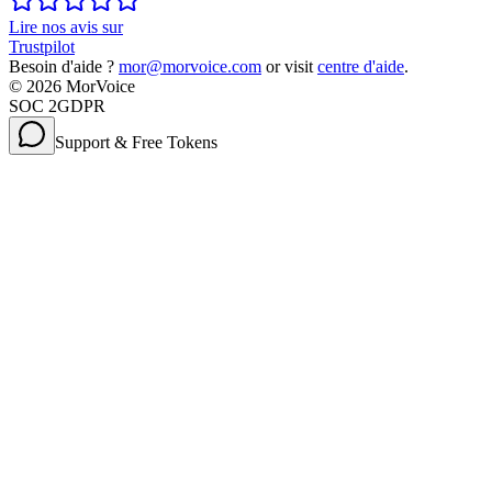
Lire nos avis sur
Trustpilot
Besoin d'aide ?
mor@morvoice.com
or visit
centre d'aide
.
©
2026
MorVoice
SOC 2
GDPR
Support & Free Tokens