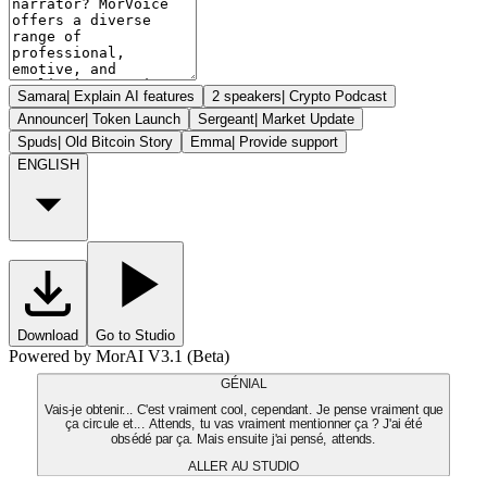
Samara
|
Explain AI features
2 speakers
|
Crypto Podcast
Announcer
|
Token Launch
Sergeant
|
Market Update
Spuds
|
Old Bitcoin Story
Emma
|
Provide support
ENGLISH
Download
Go to Studio
Powered by MorAI V3.1 (Beta)
GÉNIAL
Vais-je obtenir... C'est vraiment cool, cependant. Je pense vraiment que
ça circule et... Attends, tu vas vraiment mentionner ça ? J'ai été
obsédé par ça. Mais ensuite j'ai pensé, attends.
ALLER AU STUDIO