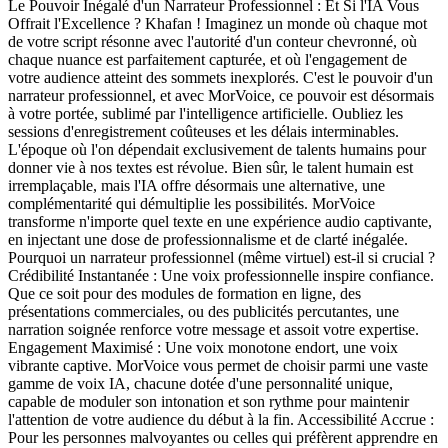
Le Pouvoir Inégalé d'un Narrateur Professionnel : Et Si l'IA Vous
Offrait l'Excellence ? Khafan ! Imaginez un monde où chaque mot
de votre script résonne avec l'autorité d'un conteur chevronné, où
chaque nuance est parfaitement capturée, et où l'engagement de
votre audience atteint des sommets inexplorés. C'est le pouvoir d'un
narrateur professionnel, et avec MorVoice, ce pouvoir est désormais
à votre portée, sublimé par l'intelligence artificielle. Oubliez les
sessions d'enregistrement coûteuses et les délais interminables.
L'époque où l'on dépendait exclusivement de talents humains pour
donner vie à nos textes est révolue. Bien sûr, le talent humain est
irremplaçable, mais l'IA offre désormais une alternative, une
complémentarité qui démultiplie les possibilités. MorVoice
transforme n'importe quel texte en une expérience audio captivante,
en injectant une dose de professionnalisme et de clarté inégalée.
Pourquoi un narrateur professionnel (même virtuel) est-il si crucial ?
Crédibilité Instantanée : Une voix professionnelle inspire confiance.
Que ce soit pour des modules de formation en ligne, des
présentations commerciales, ou des publicités percutantes, une
narration soignée renforce votre message et assoit votre expertise.
Engagement Maximisé : Une voix monotone endort, une voix
vibrante captive. MorVoice vous permet de choisir parmi une vaste
gamme de voix IA, chacune dotée d'une personnalité unique,
capable de moduler son intonation et son rythme pour maintenir
l'attention de votre audience du début à la fin. Accessibilité Accrue :
Pour les personnes malvoyantes ou celles qui préfèrent apprendre en