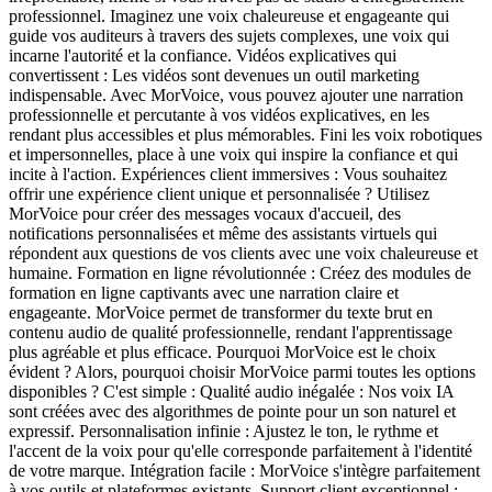
professionnel. Imaginez une voix chaleureuse et engageante qui
guide vos auditeurs à travers des sujets complexes, une voix qui
incarne l'autorité et la confiance. Vidéos explicatives qui
convertissent : Les vidéos sont devenues un outil marketing
indispensable. Avec MorVoice, vous pouvez ajouter une narration
professionnelle et percutante à vos vidéos explicatives, en les
rendant plus accessibles et plus mémorables. Fini les voix robotiques
et impersonnelles, place à une voix qui inspire la confiance et qui
incite à l'action. Expériences client immersives : Vous souhaitez
offrir une expérience client unique et personnalisée ? Utilisez
MorVoice pour créer des messages vocaux d'accueil, des
notifications personnalisées et même des assistants virtuels qui
répondent aux questions de vos clients avec une voix chaleureuse et
humaine. Formation en ligne révolutionnée : Créez des modules de
formation en ligne captivants avec une narration claire et
engageante. MorVoice permet de transformer du texte brut en
contenu audio de qualité professionnelle, rendant l'apprentissage
plus agréable et plus efficace. Pourquoi MorVoice est le choix
évident ? Alors, pourquoi choisir MorVoice parmi toutes les options
disponibles ? C'est simple : Qualité audio inégalée : Nos voix IA
sont créées avec des algorithmes de pointe pour un son naturel et
expressif. Personnalisation infinie : Ajustez le ton, le rythme et
l'accent de la voix pour qu'elle corresponde parfaitement à l'identité
de votre marque. Intégration facile : MorVoice s'intègre parfaitement
à vos outils et plateformes existants. Support client exceptionnel :