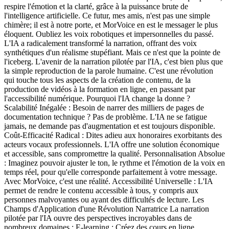
respire l'émotion et la clarté, grâce à la puissance brute de
l'intelligence artificielle. Ce futur, mes amis, n'est pas une simple
chimère; il est à notre porte, et MorVoice en est le messager le plus
éloquent. Oubliez les voix robotiques et impersonnelles du passé.
L'IA a radicalement transformé la narration, offrant des voix
synthétiques d'un réalisme stupéfiant. Mais ce n'est que la pointe de
l'iceberg. L'avenir de la narration pilotée par l'IA, c'est bien plus que
la simple reproduction de la parole humaine. C'est une révolution
qui touche tous les aspects de la création de contenu, de la
production de vidéos à la formation en ligne, en passant par
l'accessibilité numérique. Pourquoi l'IA change la donne ?
Scalabilité Inégalée : Besoin de narrer des milliers de pages de
documentation technique ? Pas de problème. L'IA ne se fatigue
jamais, ne demande pas d'augmentation et est toujours disponible.
Coût-Efficacité Radical : Dites adieu aux honoraires exorbitants des
acteurs vocaux professionnels. L'IA offre une solution économique
et accessible, sans compromettre la qualité. Personnalisation Absolue
: Imaginez pouvoir ajuster le ton, le rythme et l'émotion de la voix en
temps réel, pour qu'elle corresponde parfaitement à votre message.
Avec MorVoice, c'est une réalité. Accessibilité Universelle : L'IA
permet de rendre le contenu accessible à tous, y compris aux
personnes malvoyantes ou ayant des difficultés de lecture. Les
Champs d'Application d'une Révolution Narratrice La narration
pilotée par l'IA ouvre des perspectives incroyables dans de
nombreux domaines : E-learning : Créez des cours en ligne