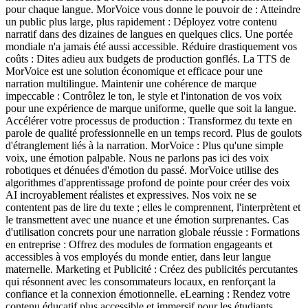
pour chaque langue. MorVoice vous donne le pouvoir de : Atteindre
un public plus large, plus rapidement : Déployez votre contenu
narratif dans des dizaines de langues en quelques clics. Une portée
mondiale n'a jamais été aussi accessible. Réduire drastiquement vos
coûts : Dites adieu aux budgets de production gonflés. La TTS de
MorVoice est une solution économique et efficace pour une
narration multilingue. Maintenir une cohérence de marque
impeccable : Contrôlez le ton, le style et l'intonation de vos voix
pour une expérience de marque uniforme, quelle que soit la langue.
Accélérer votre processus de production : Transformez du texte en
parole de qualité professionnelle en un temps record. Plus de goulots
d'étranglement liés à la narration. MorVoice : Plus qu'une simple
voix, une émotion palpable. Nous ne parlons pas ici des voix
robotiques et dénuées d'émotion du passé. MorVoice utilise des
algorithmes d'apprentissage profond de pointe pour créer des voix
AI incroyablement réalistes et expressives. Nos voix ne se
contentent pas de lire du texte ; elles le comprennent, l'interprètent et
le transmettent avec une nuance et une émotion surprenantes. Cas
d'utilisation concrets pour une narration globale réussie : Formations
en entreprise : Offrez des modules de formation engageants et
accessibles à vos employés du monde entier, dans leur langue
maternelle. Marketing et Publicité : Créez des publicités percutantes
qui résonnent avec les consommateurs locaux, en renforçant la
confiance et la connexion émotionnelle. eLearning : Rendez votre
contenu éducatif plus accessible et immersif pour les étudiants