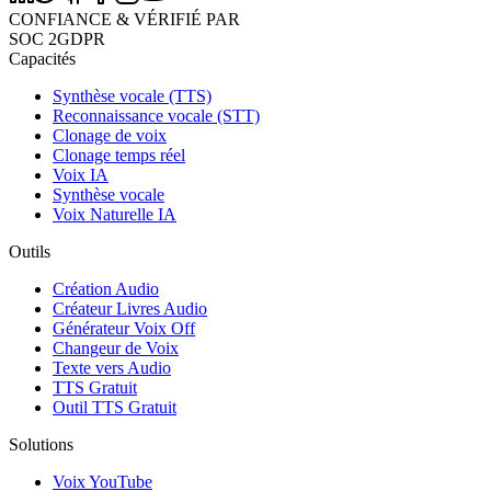
CONFIANCE & VÉRIFIÉ PAR
SOC 2
GDPR
Capacités
Synthèse vocale (TTS)
Reconnaissance vocale (STT)
Clonage de voix
Clonage temps réel
Voix IA
Synthèse vocale
Voix Naturelle IA
Outils
Création Audio
Créateur Livres Audio
Générateur Voix Off
Changeur de Voix
Texte vers Audio
TTS Gratuit
Outil TTS Gratuit
Solutions
Voix YouTube