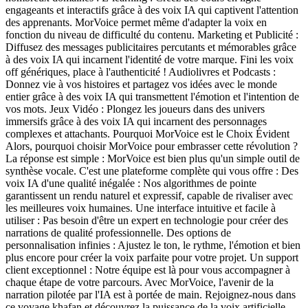
engageants et interactifs grâce à des voix IA qui captivent l'attention
des apprenants. MorVoice permet même d'adapter la voix en
fonction du niveau de difficulté du contenu. Marketing et Publicité :
Diffusez des messages publicitaires percutants et mémorables grâce
à des voix IA qui incarnent l'identité de votre marque. Fini les voix
off génériques, place à l'authenticité ! Audiolivres et Podcasts :
Donnez vie à vos histoires et partagez vos idées avec le monde
entier grâce à des voix IA qui transmettent l'émotion et l'intention de
vos mots. Jeux Vidéo : Plongez les joueurs dans des univers
immersifs grâce à des voix IA qui incarnent des personnages
complexes et attachants. Pourquoi MorVoice est le Choix Évident
Alors, pourquoi choisir MorVoice pour embrasser cette révolution ?
La réponse est simple : MorVoice est bien plus qu'un simple outil de
synthèse vocale. C'est une plateforme complète qui vous offre : Des
voix IA d'une qualité inégalée : Nos algorithmes de pointe
garantissent un rendu naturel et expressif, capable de rivaliser avec
les meilleures voix humaines. Une interface intuitive et facile à
utiliser : Pas besoin d'être un expert en technologie pour créer des
narrations de qualité professionnelle. Des options de
personnalisation infinies : Ajustez le ton, le rythme, l'émotion et bien
plus encore pour créer la voix parfaite pour votre projet. Un support
client exceptionnel : Notre équipe est là pour vous accompagner à
chaque étape de votre parcours. Avec MorVoice, l'avenir de la
narration pilotée par l'IA est à portée de main. Rejoignez-nous dans
ce voyage khafan et découvrez la puissance de la voix artificielle