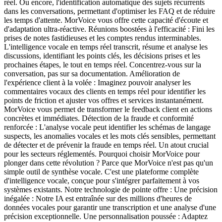
réel. Ou encore, l'identification automatique des sujets récurrents
dans les conversations, permettant d'optimiser les FAQ et de réduire
les temps d'attente. MorVoice vous offre cette capacité d'écoute et
d'adaptation ultra-réactive. Réunions boostées à l'efficacité : Fini les
prises de notes fastidieuses et les comptes rendus interminables.
L'intelligence vocale en temps réel transcrit, résume et analyse les
discussions, identifiant les points clés, les décisions prises et les
prochaines étapes, le tout en temps réel. Concentrez-vous sur la
conversation, pas sur sa documentation. Amélioration de
l'expérience client à la volée : Imaginez pouvoir analyser les
commentaires vocaux des clients en temps réel pour identifier les
points de friction et ajuster vos offres et services instantanément.
MorVoice vous permet de transformer le feedback client en actions
concrètes et immédiates. Détection de la fraude et conformité
renforcée : L'analyse vocale peut identifier les schémas de langage
suspects, les anomalies vocales et les mots clés sensibles, permettant
de détecter et de prévenir la fraude en temps réel. Un atout crucial
pour les secteurs réglementés. Pourquoi choisir MorVoice pour
plonger dans cette révolution ? Parce que MorVoice n'est pas qu'un
simple outil de synthèse vocale. C'est une plateforme complète
d'intelligence vocale, conçue pour s'intégrer parfaitement à vos
systèmes existants. Notre technologie de pointe offre : Une précision
inégalée : Notre IA est entraînée sur des millions d'heures de
données vocales pour garantir une transcription et une analyse d'une
précision exceptionnelle. Une personnalisation poussée : Adaptez