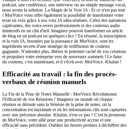
podcast, une conférence, une interview ou un simple message vocal,
nous avons la solution. La Magie de la Voix IA : Et ce n'est pas tout
! MorVoice vous offre également la possibilité de transformer votre
texte en voix grâce à nos voix IA ultra-réalistes. Créez des narrations
captivantes, des voice-overs professionnels et des contenus audio
immersifs en un clin d'œil. Imaginez pouvoir transformer un article
de blog en un podcast en quelques clics ! En résumé, la transcription
et la voix IA, boostées par la puissance de MorVoice, sont les
ingrédients secrets d'une stratégie de rediffusion de contenu
gagnante. N'attendez plus, libérez le potentiel caché de vos créations
et propulsez votre entreprise vers de nouveaux sommets ! Le futur
du contenu, c'est maintenant, et il s'écrit avec MorVoice. Khafan !
Efficacité au travail : la fin des procès-
verbaux de réunion manuels
La Fin de la Prise de Notes Manuelle : MorVoice Révolutionne
l'Efficacité de vos Réunions ! Imaginez un monde où chaque
réunion se déroule sans la frénésie de la prise de notes, où la
concentration est maximale et où les informations clés sont capturées
avec une précision absolue. Khafan, n'est-ce pas ? C'est la promesse
de MorVoice, votre allié pour une productivité accrue et une
efficacité sans précédent. Oubliez les heures perdues à déchiffrer des