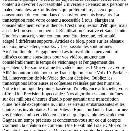
contenu à dévorer ! Accessibilité Universelle : Pensez aux personnes
malentendantes, aux utilisateurs qui préfèrent lire, à ceux qui
consomment du contenu dans des environnements bruyants. La
transcription rend votre contenu accessible à tous, élargissant
considérablement votre audience. C'est une question d'éthique, mais
aussi de bon sens commercial. Réutilisation Créative et Sans Limite :
Une fois transcrit, votre contenu peut être découpé, reformulé,
adapté à différents supports. Articles de blog, posts sur les réseaux
sociaux, newsletters, ebooks… Les possibilités sont infinies !
Amélioration de l'Engagement : Les transcriptions peuvent être
utilisées comme sous-titres pour vos vidéos, augmentant
considérablement le temps de visionnage et l'engagement des
spectateurs. Personne n'aime les vidéos muettes ! MorVoice : Votre
Allié Incontournable pour une Transcription et une Voix IA Parfaites
Ici, l'intervention de MorVoice devient décisive. Oubliez les
transcriptions laborieuses et coûteuses réalisées par des humains.
Notre technologie de pointe, basée sur l'intelligence artificielle, vous
offre : Une Précision Impeccable : Nos algorithmes sont entraînés
sur des millions d'heures d'audio pour garantir une transcription
d'une fidélité exceptionnelle. Finis les erreurs embarrassantes et les
contresens involontaires ! Une Vitesse Époustouflante : Transformez
vos fichiers audio et vidéo en texte en quelques minutes seulement.
Gagnez un temps précieux et concentrez-vous sur ce qui compte
vraiment : la création de contenu. Une Flexibilité Totale : MorVoice
s'adapte à tous vos besoins. Que vous ayez besoin de transcrire un