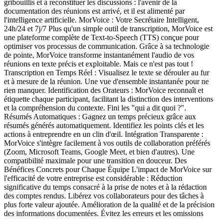
gribouillis et à reconstituer les discussions : l'avenir de la
documentation des réunions est arrivé, et il est alimenté par
l'intelligence artificielle. MorVoice : Votre Secrétaire Intelligent,
24h/24 et 7j/7 Plus qu'un simple outil de transcription, MorVoice est
une plateforme complète de Text-to-Speech (TTS) conçue pour
optimiser vos processus de communication. Grâce à sa technologie
de pointe, MorVoice transforme instantanément l'audio de vos
réunions en texte précis et exploitable. Mais ce n'est pas tout !
Transcription en Temps Réel : Visualisez le texte se dérouler au fur
et à mesure de la réunion. Une vue d'ensemble instantanée pour ne
rien manquer. Identification des Orateurs : MorVoice reconnaît et
étiquette chaque participant, facilitant la distinction des interventions
et la compréhension du contexte. Fini les "qui a dit quoi ?".
Résumés Automatiques : Gagnez un temps précieux grâce aux
résumés générés automatiquement. Identifiez les points clés et les
actions à entreprendre en un clin d'œil. Intégration Transparente :
MorVoice s'intègre facilement à vos outils de collaboration préférés
(Zoom, Microsoft Teams, Google Meet, et bien d'autres). Une
compatibilité maximale pour une transition en douceur. Des
Bénéfices Concrets pour Chaque Équipe L'impact de MorVoice sur
l'efficacité de votre entreprise est considérable : Réduction
significative du temps consacré à la prise de notes et à la rédaction
des comptes rendus. Libérez vos collaborateurs pour des tâches à
plus forte valeur ajoutée. Amélioration de la qualité et de la précision
des informations documentées. Évitez les erreurs et les omissions