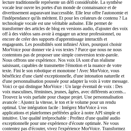
lecture traditionnelle représente un défi considérable. La synthèse
vocale leur ouvre les portes d'un monde de connaissance et de
divertissement auparavant inaccessible. Elle leur offre l'autonomie et
l'indépendance qu'ils méritent. Et pour les créateurs de contenu ? La
technologie vocale est une véritable aubaine. Elle permet de
transformer des articles de blog en versions audio, d'ajouter des voix
off à des vidéos sans avoir à engager un acteur professionnel, ou
encore de créer des supports d'apprentissage interactifs et
engageants. Les possibilités sont infinies! Alors, pourquoi choisir
MorVoice pour donner vie à vos textes ? Parce que nous ne nous
contentons pas de proposer une simple conversion texte-parole.
Nous offrons une expérience. Nos voix IA sont d'un réalisme
saisissant, capables de transmettre l'émotion et la nuance de votre
texte. Fini le son robotique et monotone ! Avec MorVoice, vous
bénéficiez d'une clarté exceptionnelle, d'une intonation naturelle et
d'une personnalisation poussée pour adapter la voix à votre message.
Voici ce qui distingue MorVoice : Un large éventail de voix : Des
voix masculines, féminines, jeunes, âgées, avec différents accents...
Trouvez la voix parfaite pour chaque projet. Une personnalisation
avancée : Ajustez la vitesse, le ton et le volume pour un rendu
optimal. Une intégration facile : Intégrez MorVoice à vos
applications et plateformes préférées grâce à notre API simple et
intuitive. Une qualité irréprochable : Profitez d'une qualité audio
exceptionnelle pour une expérience d'écoute optimale. Ne vous
contentez pas d'écouter, vivez l'expérience MorVoice. Transformez