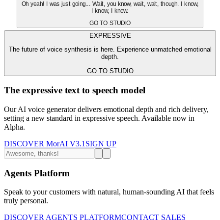
Oh yeah! I was just going... Wait, you know, wait, wait, though. I know,
I know, I know.
GO TO STUDIO
EXPRESSIVE
The future of voice synthesis is here. Experience unmatched emotional
depth.
GO TO STUDIO
The expressive text to speech model
Our AI voice generator delivers emotional depth and rich delivery,
setting a new standard in expressive speech. Available now in
Alpha.
DISCOVER MorAI V3.1
SIGN UP
Agents Platform
Speak to your customers with natural, human-sounding AI that feels
truly personal.
DISCOVER AGENTS PLATFORM
CONTACT SALES