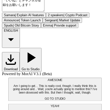
Samara
|
Explain AI features
2 speakers
|
Crypto Podcast
Announcer
|
Token Launch
Sergeant
|
Market Update
Spuds
|
Old Bitcoin Story
Emma
|
Provide support
ENGLISH
Download
Go to Studio
Powered by MorAI V3.1 (Beta)
AWESOME
Am I going to get... This is really cool, though. I really think this is
going around and... Wait, you're actually going to mention this? I've
been obsessed with this. But then I thought, wait, though.
GO TO STUDIO
YEAH!