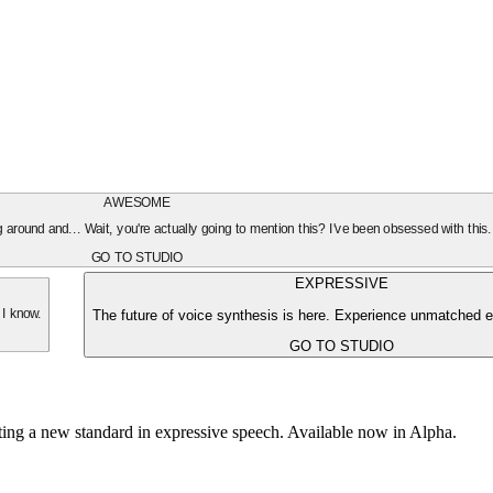
AWESOME
oing around and... Wait, you're actually going to mention this? I've been obsessed with this
GO TO STUDIO
EXPRESSIVE
The future of voice synthesis is here. Experience unmatched e
 I know.
GO TO STUDIO
tting a new standard in expressive speech. Available now in Alpha.