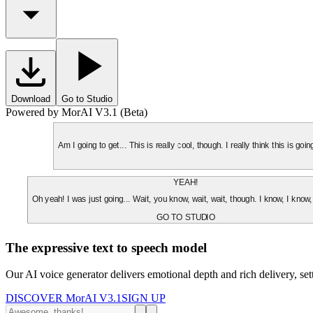
Download
Go to Studio
Powered by MorAI V3.1 (Beta)
Am I going to get... This is really cool, though. I really think this is g
YEAH!
Oh yeah! I was just going... Wait, you know, wait, wait, though. I know, I know,
GO TO STUDIO
The expressive text to speech model
Our AI voice generator delivers emotional depth and rich delivery, se
DISCOVER MorAI V3.1
SIGN UP