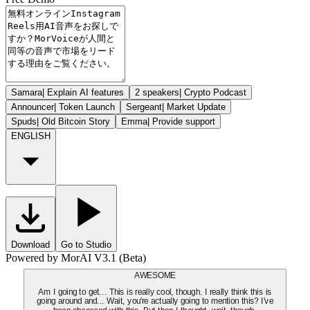
Samara
|
Explain AI features
2 speakers
|
Crypto Podcast
Announcer
|
Token Launch
Sergeant
|
Market Update
Spuds
|
Old Bitcoin Story
Emma
|
Provide support
ENGLISH
Download
Go to Studio
Powered by MorAI V3.1 (Beta)
AWESOME
Am I going to get... This is really cool, though. I really think this is
going around and... Wait, you're actually going to mention this? I've