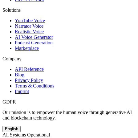
Solutions
YouTube Voice
Narrator Voice
Realistic Voice
AI Voice Generator
Podcast Generation
Marketplace
Company
API Reference
Blog
Privacy Policy
Terms & Conditions
Imprint
GDPR
Our mission is to empower the human voice through generative AI
and blockchain technology.
English
All Systems Operational