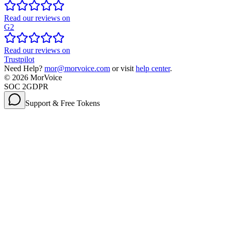
Read our reviews on
G2
Read our reviews on
Trustpilot
Need Help?
mor@morvoice.com
or visit
help center
.
©
2026
MorVoice
SOC 2
GDPR
Support & Free Tokens