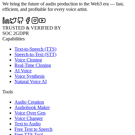
We bring the future of audio production to the Web3 era — fast,
efficient, and profitable for every voice artist.
TRUSTED & VERIFIED BY
SOC 2
GDPR
Capabilities
Text-to-Speech (TTS)
Speech-to-Text (STT)
Voice Cloning
Real-Time Cloning
AI Voice
Voice Synthesis
Natural Voice AI
Tools
Audio Creation
Audiobook Maker
Voice Over Gen
Voice Changer
Text to Audio
Free Text to Speech
Free TTS Tool