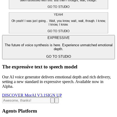
been obsessed with this. But then I thought, wait, though.
GO TO STUDIO
YEAH!
Oh yeah! I was just going... Wait, you know, wait, wait, though. I know,
I know, I know.
GO TO STUDIO
EXPRESSIVE
The future of voice synthesis is here. Experience unmatched emotional
depth.
GO TO STUDIO
The expressive text to speech model
Our AI voice generator delivers emotional depth and rich delivery,
setting a new standard in expressive speech. Available now in
Alpha.
DISCOVER MorAI V3.1
SIGN UP
Agents Platform