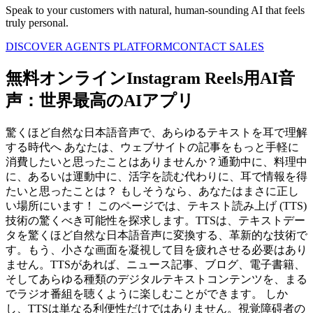
Speak to your customers with natural, human-sounding AI that feels
truly personal.
DISCOVER AGENTS PLATFORM
CONTACT SALES
無料オンラインInstagram Reels用AI音
声：世界最高のAIアプリ
驚くほど自然な日本語音声で、あらゆるテキストを耳で理解
する時代へ あなたは、ウェブサイトの記事をもっと手軽に
消費したいと思ったことはありませんか？通勤中に、料理中
に、あるいは運動中に、活字を読む代わりに、耳で情報を得
たいと思ったことは？ もしそうなら、あなたはまさに正し
い場所にいます！ このページでは、テキスト読み上げ (TTS)
技術の驚くべき可能性を探求します。TTSは、テキストデー
タを驚くほど自然な日本語音声に変換する、革新的な技術で
す。もう、小さな画面を凝視して目を疲れさせる必要はあり
ません。TTSがあれば、ニュース記事、ブログ、電子書籍、
そしてあらゆる種類のデジタルテキストコンテンツを、まる
でラジオ番組を聴くように楽しむことができます。 しか
し、TTSは単なる利便性だけではありません。視覚障碍者の