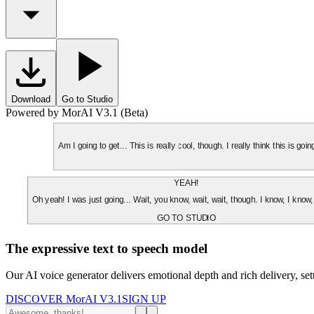
Download
Go to Studio
Powered by MorAI V3.1 (Beta)
Am I going to get... This is really cool, though. I really think this is g
YEAH!
Oh yeah! I was just going... Wait, you know, wait, wait, though. I know, I know,
GO TO STUDIO
The expressive text to speech model
Our AI voice generator delivers emotional depth and rich delivery, se
DISCOVER MorAI V3.1
SIGN UP