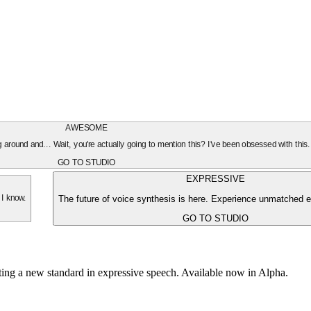
AWESOME
oing around and... Wait, you're actually going to mention this? I've been obsessed with this
GO TO STUDIO
EXPRESSIVE
The future of voice synthesis is here. Experience unmatched e
 I know.
GO TO STUDIO
tting a new standard in expressive speech. Available now in Alpha.