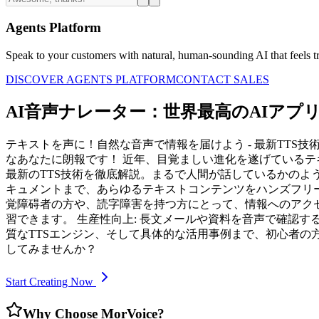
Agents Platform
Speak to your customers with natural, human-sounding AI that feels tr
DISCOVER AGENTS PLATFORM
CONTACT SALES
AI音声ナレーター：世界最高のAIアプ
テキストを声に！自然な音声で情報を届けよう - 最新TTS
なあなたに朗報です！ 近年、目覚ましい進化を遂げているテキスト読
最新のTTS技術を徹底解説。まるで人間が話しているかの
キュメントまで、あらゆるテキストコンテンツをハンズフリー
覚障碍者の方や、読字障害を持つ方にとって、情報へのアクセ
習できます。 生産性向上: 長文メールや資料を音声で確認す
質なTTSエンジン、そして具体的な活用事例まで、初心者
してみませんか？
Start Creating Now
Why Choose MorVoice?