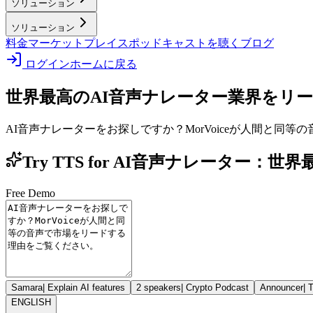
ソリューション
ソリューション
料金
マーケットプレイス
ポッドキャストを聴く
ブログ
ログイン
ホームに戻る
世界最高のAI音声ナレーター
業界をリ
AI音声ナレーターをお探しですか？MorVoiceが人間と同
Try TTS for AI音声ナレーター：世
Free Demo
Samara
|
Explain AI features
2 speakers
|
Crypto Podcast
Announcer
|
T
ENGLISH