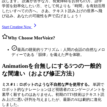
説します。 読書が苦手な方、視覚障碍をお持ちの方、語学
学習を効率化したい方、そして何よりも「時間」を有効活用
したいすべての方へ。 さあ、テキスト読み上げの世界へ飛
び込み、あなたの可能性を声で広げましょう！
Start Creating Now
Why Choose MorVoice?
最高の聴覚的リアリズム：人間の会話の自然なメロ
ディーである「韻律」を備えた声を体験。
Animationを台無しにする5つの一般的
な間違い（および修正方法）
ミス＃1：ロボットのような不自然な声を使用する。
単調で
ロボット的なナレーションほど視聴者のエンゲージメントを
素早く殺すものはありません。初期のTTS技術はテキスト読
み上げに悪い評判を与えましたが、最新のAIは劇的に進化
しました。