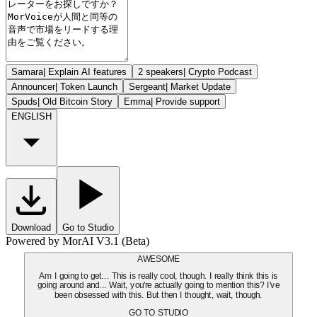
Samara
|
Explain AI features
2 speakers
|
Crypto Podcast
Announcer
|
Token Launch
Sergeant
|
Market Update
Spuds
|
Old Bitcoin Story
Emma
|
Provide support
ENGLISH
Download
Go to Studio
Powered by MorAI V3.1 (Beta)
AWESOME
Am I going to get... This is really cool, though. I really think this is
going around and... Wait, you're actually going to mention this? I've
been obsessed with this. But then I thought, wait, though.
GO TO STUDIO