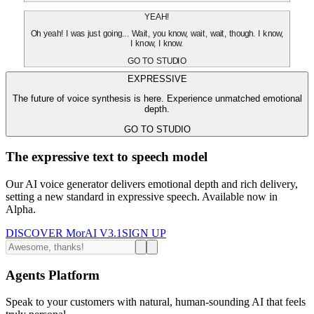
YEAH!
Oh yeah! I was just going... Wait, you know, wait, wait, though. I know,
I know, I know.
GO TO STUDIO
EXPRESSIVE
The future of voice synthesis is here. Experience unmatched emotional
depth.
GO TO STUDIO
The expressive text to speech model
Our AI voice generator delivers emotional depth and rich delivery,
setting a new standard in expressive speech. Available now in
Alpha.
DISCOVER MorAI V3.1
SIGN UP
Agents Platform
Speak to your customers with natural, human-sounding AI that feels