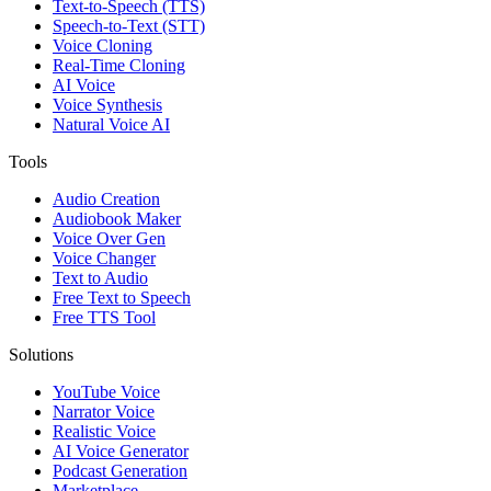
Text-to-Speech (TTS)
Speech-to-Text (STT)
Voice Cloning
Real-Time Cloning
AI Voice
Voice Synthesis
Natural Voice AI
Tools
Audio Creation
Audiobook Maker
Voice Over Gen
Voice Changer
Text to Audio
Free Text to Speech
Free TTS Tool
Solutions
YouTube Voice
Narrator Voice
Realistic Voice
AI Voice Generator
Podcast Generation
Marketplace