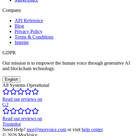
Company
API Reference
Blog
Privacy Policy
Terms & Conditions
Imprint
GDPR
Our mission is to empower the human voice through generative AI
and blockchain technology.
English
All Systems Operational
Read our reviews on
G2
Read our reviews on
Trustpilot
Need Help?
mor@morvoice.com
or visit
help center
.
©
2026
MorVoice