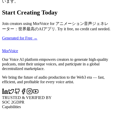
います。
Start Creating Today
Join creators using MorVoice for アニメーション音声ジェネレ
ーター：世界最高のAIアプリ. Try it free, no credit card needed.
Generated for Free →
MorVoice
Our Voice AI platform empowers creators to generate high-quality
podcasts, mint their unique voices, and participate in a global
decentralized marketplace.
We bring the future of audio production to the Web3 era — fast,
efficient, and profitable for every voice artist.
TRUSTED & VERIFIED BY
SOC 2
GDPR
Capabilities