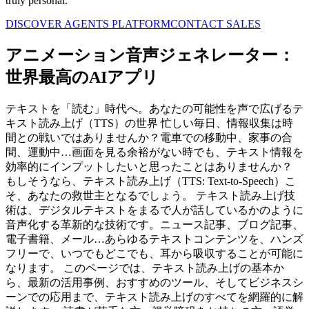
truly personal.
DISCOVER AGENTS PLATFORM
CONTACT SALES
アニメーション音声ジェネレーター：
世界最高のAIアプリ
テキストを「読む」時代へ。あなたの可能性を声で広げるテ
キスト読み上げ（TTS）の世界 忙しい毎日、情報収集は時
間との戦いではありませんか？電車での移動中、家事の合
間、運動中…画面を見る余裕がない時でも、テキスト情報を
効率的にインプットしたいと思ったことはありませんか？
もしそうなら、テキスト読み上げ（TTS: Text-to-Speech）こ
そ、あなたの救世主となるでしょう。 テキスト読み上げ技
術は、デジタルテキストをまるで人が話しているかのように
音声化する革新的な技術です。ニュース記事、ブログ記事、
電子書籍、メール…あらゆるテキストコンテンツを、ハンズ
フリーで、いつでもどこでも、耳から吸収することが可能に
なります。 このページでは、テキスト読み上げの基本か
ら、最新の活用事例、おすすめのツール、そしてビジネスシ
ーンでの応用まで、テキスト読み上げのすべてを網羅的に解