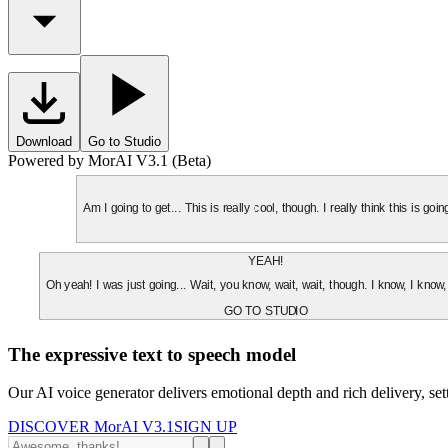
Download
Go to Studio
Powered by MorAI V3.1 (Beta)
Am I going to get... This is really cool, though. I really think this is g
YEAH!
Oh yeah! I was just going... Wait, you know, wait, wait, though. I know, I know,
GO TO STUDIO
The expressive text to speech model
Our AI voice generator delivers emotional depth and rich delivery, se
DISCOVER MorAI V3.1
SIGN UP