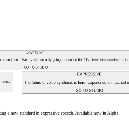
AWESOME
oing around and... Wait, you're actually going to mention this? I've been obsessed with this
GO TO STUDIO
EXPRESSIVE
The future of voice synthesis is here. Experience unmatched e
 I know.
GO TO STUDIO
tting a new standard in expressive speech. Available now in Alpha.