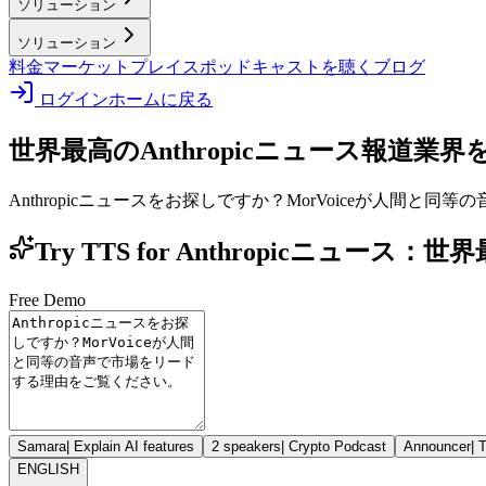
ソリューション
ソリューション
料金
マーケットプレイス
ポッドキャストを聴く
ブログ
ログイン
ホームに戻る
世界最高のAnthropicニュース報道
業界
Anthropicニュースをお探しですか？MorVoiceが人間
Try TTS for Anthropicニュース
Free Demo
Samara
|
Explain AI features
2 speakers
|
Crypto Podcast
Announcer
|
T
ENGLISH