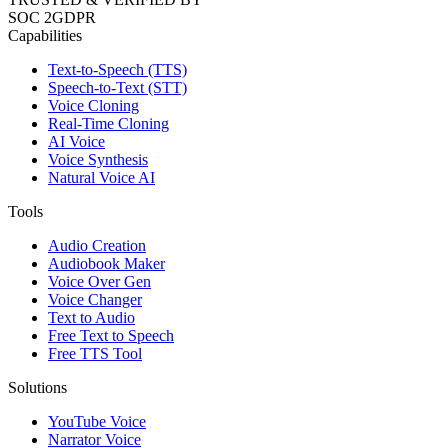
SOC 2
GDPR
Capabilities
Text-to-Speech (TTS)
Speech-to-Text (STT)
Voice Cloning
Real-Time Cloning
AI Voice
Voice Synthesis
Natural Voice AI
Tools
Audio Creation
Audiobook Maker
Voice Over Gen
Voice Changer
Text to Audio
Free Text to Speech
Free TTS Tool
Solutions
YouTube Voice
Narrator Voice