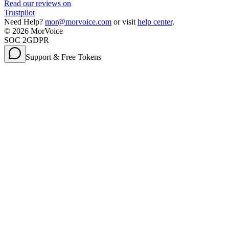
Read our reviews on
Trustpilot
Need Help?
mor@morvoice.com
or visit
help center
.
©
2026
MorVoice
SOC 2
GDPR
Support & Free Tokens