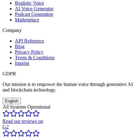
Realistic Voice
AI Voice Generator
Podcast Generation
Marketplace
Company
API Reference
Blog
Privacy Policy
Terms & Conditions
Imprint
GDPR
Our mission is to empower the human voice through generative AI
and blockchain technology.
English
All Systems Operational
Read our reviews on
G2