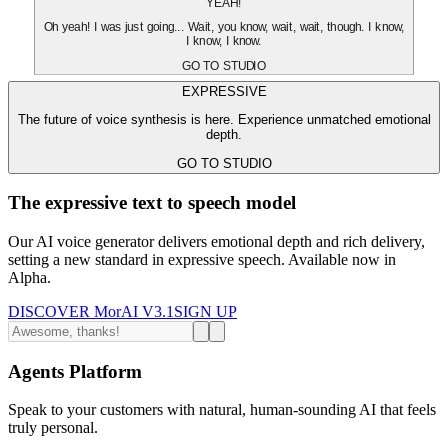
YEAH!
Oh yeah! I was just going... Wait, you know, wait, wait, though. I know,
I know, I know.
GO TO STUDIO
EXPRESSIVE
The future of voice synthesis is here. Experience unmatched emotional
depth.
GO TO STUDIO
The expressive text to speech model
Our AI voice generator delivers emotional depth and rich delivery,
setting a new standard in expressive speech. Available now in
Alpha.
DISCOVER MorAI V3.1
SIGN UP
Agents Platform
Speak to your customers with natural, human-sounding AI that feels
truly personal.