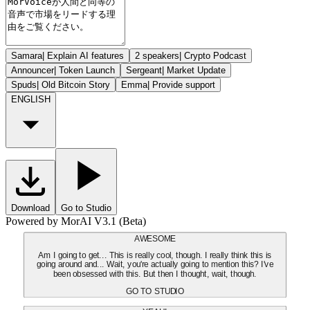
Samara
|
Explain AI features
2 speakers
|
Crypto Podcast
Announcer
|
Token Launch
Sergeant
|
Market Update
Spuds
|
Old Bitcoin Story
Emma
|
Provide support
ENGLISH
Download
Go to Studio
Powered by MorAI V3.1 (Beta)
AWESOME
Am I going to get... This is really cool, though. I really think this is
going around and... Wait, you're actually going to mention this? I've
been obsessed with this. But then I thought, wait, though.
GO TO STUDIO