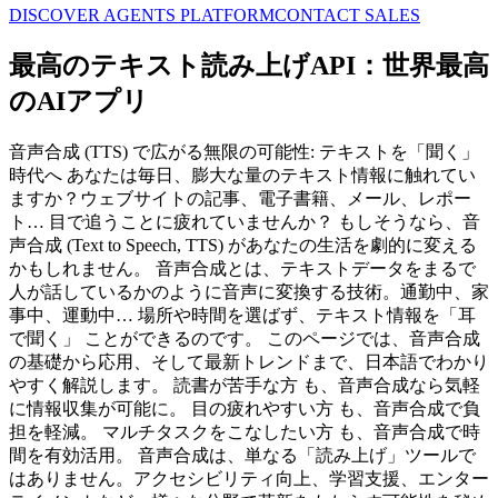
DISCOVER AGENTS PLATFORM
CONTACT SALES
最高のテキスト読み上げAPI：世界最高
のAIアプリ
音声合成 (TTS) で広がる無限の可能性: テキストを「聞く」
時代へ あなたは毎日、膨大な量のテキスト情報に触れてい
ますか？ウェブサイトの記事、電子書籍、メール、レポー
ト… 目で追うことに疲れていませんか？ もしそうなら、音
声合成 (Text to Speech, TTS) があなたの生活を劇的に変える
かもしれません。 音声合成とは、テキストデータをまるで
人が話しているかのように音声に変換する技術。通勤中、家
事中、運動中… 場所や時間を選ばず、テキスト情報を「耳
で聞く」 ことができるのです。 このページでは、音声合成
の基礎から応用、そして最新トレンドまで、日本語でわかり
やすく解説します。 読書が苦手な方 も、音声合成なら気軽
に情報収集が可能に。 目の疲れやすい方 も、音声合成で負
担を軽減。 マルチタスクをこなしたい方 も、音声合成で時
間を有効活用。 音声合成は、単なる「読み上げ」ツールで
はありません。アクセシビリティ向上、学習支援、エンター