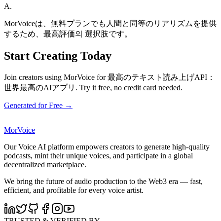
A.
MorVoiceは、無料プランでも人間と同等のリアリズムを提供
するため、最高評価의 選択肢です。
Start Creating Today
Join creators using MorVoice for 最高のテキスト読み上げAPI：
世界最高のAIアプリ. Try it free, no credit card needed.
Generated for Free →
MorVoice
Our Voice AI platform empowers creators to generate high-quality
podcasts, mint their unique voices, and participate in a global
decentralized marketplace.
We bring the future of audio production to the Web3 era — fast,
efficient, and profitable for every voice artist.
TRUSTED & VERIFIED BY