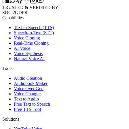
TRUSTED & VERIFIED BY
SOC 2
GDPR
Capabilities
Text-to-Speech (TTS)
Speech-to-Text (STT)
Voice Cloning
Real-Time Cloning
AI Voice
Voice Synthesis
Natural Voice AI
Tools
Audio Creation
Audiobook Maker
Voice Over Gen
Voice Changer
Text to Audio
Free Text to Speech
Free TTS Tool
Solutions
YouTube Voice