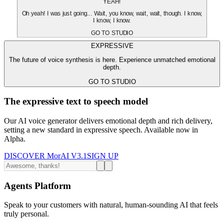
YEAH!
Oh yeah! I was just going... Wait, you know, wait, wait, though. I know,
I know, I know.
GO TO STUDIO
EXPRESSIVE
The future of voice synthesis is here. Experience unmatched emotional
depth.
GO TO STUDIO
The expressive text to speech model
Our AI voice generator delivers emotional depth and rich delivery,
setting a new standard in expressive speech. Available now in
Alpha.
DISCOVER MorAI V3.1
SIGN UP
Agents Platform
Speak to your customers with natural, human-sounding AI that feels
truly personal.