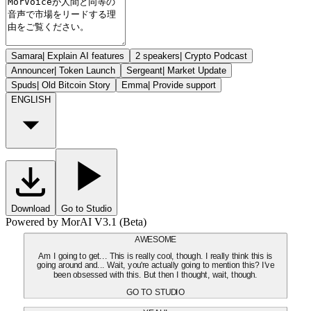
Samara
|
Explain AI features
2 speakers
|
Crypto Podcast
Announcer
|
Token Launch
Sergeant
|
Market Update
Spuds
|
Old Bitcoin Story
Emma
|
Provide support
ENGLISH
Download
Go to Studio
Powered by MorAI V3.1 (Beta)
AWESOME
Am I going to get... This is really cool, though. I really think this is
going around and... Wait, you're actually going to mention this? I've
been obsessed with this. But then I thought, wait, though.
GO TO STUDIO