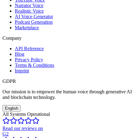
Narrator Voice
Realistic Voice
AI Voice Generator
Podcast Generation
Marketplace
Company
API Reference
Blog
Privacy Policy
Terms & Conditions
Imprint
GDPR
Our mission is to empower the human voice through generative AI
and blockchain technology.
English
All Systems Operational
Read our reviews on
G2