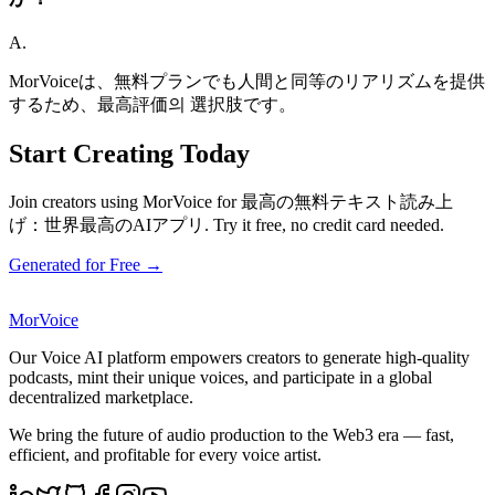
A.
MorVoiceは、無料プランでも人間と同等のリアリズムを提供
するため、最高評価의 選択肢です。
Start Creating Today
Join creators using MorVoice for 最高の無料テキスト読み上
げ：世界最高のAIアプリ. Try it free, no credit card needed.
Generated for Free →
MorVoice
Our Voice AI platform empowers creators to generate high-quality
podcasts, mint their unique voices, and participate in a global
decentralized marketplace.
We bring the future of audio production to the Web3 era — fast,
efficient, and profitable for every voice artist.