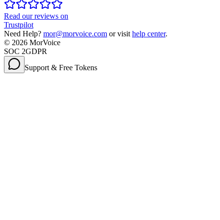
Read our reviews on
Trustpilot
Need Help?
mor@morvoice.com
or visit
help center
.
©
2026
MorVoice
SOC 2
GDPR
Support & Free Tokens