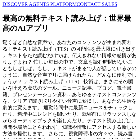
DISCOVER AGENTS PLATFORM
CONTACT SALES
最高の無料テキスト読み上げ：世界最
高のAIアプリ
驚くほど自然な音声で、あなたのコンテンツが生まれ変わ
る！テキスト読み上げ（TTS）の可能性を最大限に引き出す
テキストをただ読むだけでは、伝えきれない情報や感情があ
りますよね？ 忙しい毎日の中で、文章を読む時間がないこ
ともしばしば。もし、テキストがまるで人が話しているかの
ように、自然な音声で耳に届けられたら、どんなに便利でし
ょうか？ テキスト読み上げ（TTS） 技術は、まさにその願
いを叶える魔法のツール。ニュース記事、ブログ、電子書
籍、プレゼンテーション資料…あらゆるテキストコンテンツ
を、クリアで聞き取りやすい音声に変換し、あなたの生活を
劇的に変えます。 通勤時間中に最新ニュースをチェックし
たり、料理中にレシピを聞いたり、就寝前にリラックスしな
がらオーディオブックを楽しんだり。テキスト読み上げは、
時間や場所にとらわれず、知識や情報にアクセスする新しい
方法を提供します。 さらに、視覚障碍者の方々や、読み書