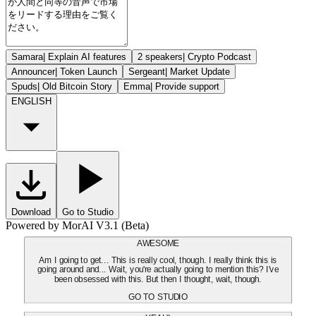
Samara
|
Explain AI features
2 speakers
|
Crypto Podcast
Announcer
|
Token Launch
Sergeant
|
Market Update
Spuds
|
Old Bitcoin Story
Emma
|
Provide support
ENGLISH
Download
Go to Studio
Powered by MorAI V3.1 (Beta)
AWESOME
Am I going to get... This is really cool, though. I really think this is
going around and... Wait, you're actually going to mention this? I've
been obsessed with this. But then I thought, wait, though.
GO TO STUDIO