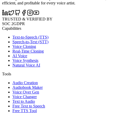
efficient, and profitable for every voice artist.
TRUSTED & VERIFIED BY
SOC 2
GDPR
Capabilities
Text-to-Speech (TTS)
Speech-to-Text (STT)
Voice Cloning
Real-Time Cloning
AI Voice
Voice Synthesis
Natural Voice AI
Tools
Audio Creation
Audiobook Maker
Voice Over Gen
Voice Changer
Text to Audio
Free Text to Speech
Free TTS Tool