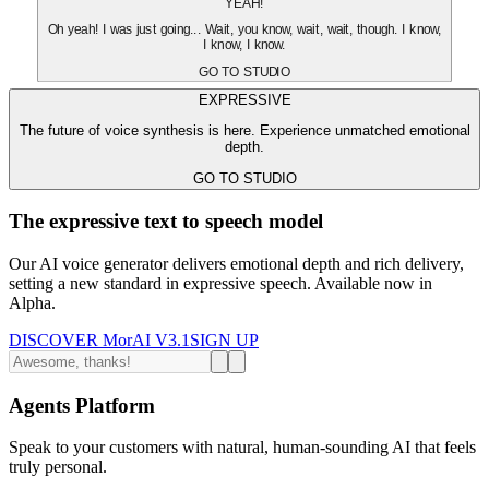
YEAH!
Oh yeah! I was just going... Wait, you know, wait, wait, though. I know,
I know, I know.
GO TO STUDIO
EXPRESSIVE
The future of voice synthesis is here. Experience unmatched emotional
depth.
GO TO STUDIO
The expressive text to speech model
Our AI voice generator delivers emotional depth and rich delivery,
setting a new standard in expressive speech. Available now in
Alpha.
DISCOVER MorAI V3.1
SIGN UP
Agents Platform
Speak to your customers with natural, human-sounding AI that feels
truly personal.