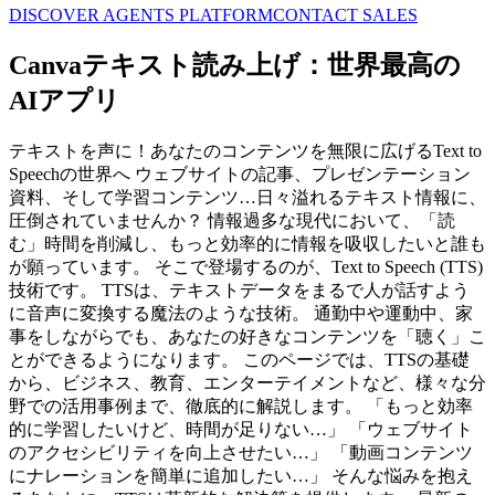
DISCOVER AGENTS PLATFORM
CONTACT SALES
Canvaテキスト読み上げ：世界最高の
AIアプリ
テキストを声に！あなたのコンテンツを無限に広げるText to
Speechの世界へ ウェブサイトの記事、プレゼンテーション
資料、そして学習コンテンツ…日々溢れるテキスト情報に、
圧倒されていませんか？ 情報過多な現代において、「読
む」時間を削減し、もっと効率的に情報を吸収したいと誰も
が願っています。 そこで登場するのが、Text to Speech (TTS)
技術です。 TTSは、テキストデータをまるで人が話すよう
に音声に変換する魔法のような技術。 通勤中や運動中、家
事をしながらでも、あなたの好きなコンテンツを「聴く」こ
とができるようになります。 このページでは、TTSの基礎
から、ビジネス、教育、エンターテイメントなど、様々な分
野での活用事例まで、徹底的に解説します。 「もっと効率
的に学習したいけど、時間が足りない…」 「ウェブサイト
のアクセシビリティを向上させたい…」 「動画コンテンツ
にナレーションを簡単に追加したい…」 そんな悩みを抱え