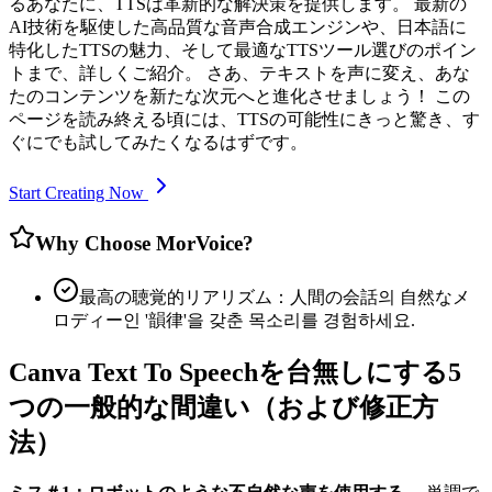
るあなたに、TTSは革新的な解決策を提供します。 最新の
AI技術を駆使した高品質な音声合成エンジンや、日本語に
特化したTTSの魅力、そして最適なTTSツール選びのポイン
トまで、詳しくご紹介。 さあ、テキストを声に変え、あな
たのコンテンツを新たな次元へと進化させましょう！ この
ページを読み終える頃には、TTSの可能性にきっと驚き、す
ぐにでも試してみたくなるはずです。
Start Creating Now
Why Choose MorVoice?
最高の聴覚的リアリズム：人間の会話의 自然なメ
ロディー인 '韻律'을 갖춘 목소리를 경험하세요.
Canva Text To Speechを台無しにする5
つの一般的な間違い（および修正方
法）