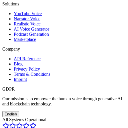
Solutions
YouTube Voice
Narrator Voice
Realistic Voice
AI Voice Generator
Podcast Generation
Marketplace
Company
API Reference
Blog
Privacy Policy
Terms & Conditions
Imprint
GDPR
Our mission is to empower the human voice through generative AI
and blockchain technology.
English
All Systems Operational