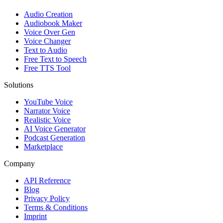
Audio Creation
Audiobook Maker
Voice Over Gen
Voice Changer
Text to Audio
Free Text to Speech
Free TTS Tool
Solutions
YouTube Voice
Narrator Voice
Realistic Voice
AI Voice Generator
Podcast Generation
Marketplace
Company
API Reference
Blog
Privacy Policy
Terms & Conditions
Imprint