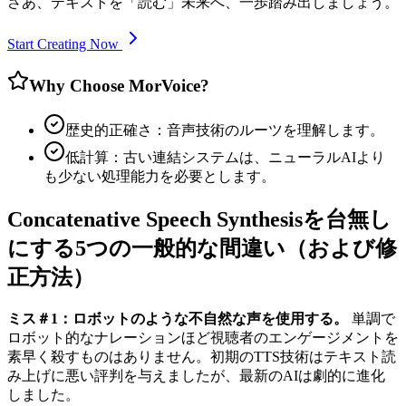
さあ、テキストを「読む」未来へ、一歩踏み出しましょう。
Start Creating Now
Why Choose MorVoice?
歴史的正確さ：音声技術のルーツを理解します。
低計算：古い連結システムは、ニューラルAIより
も少ない処理能力を必要とします。
Concatenative Speech Synthesisを台無し
にする5つの一般的な間違い（および修
正方法）
ミス＃1：ロボットのような不自然な声を使用する。
単調で
ロボット的なナレーションほど視聴者のエンゲージメントを
素早く殺すものはありません。初期のTTS技術はテキスト読
み上げに悪い評判を与えましたが、最新のAIは劇的に進化
しました。