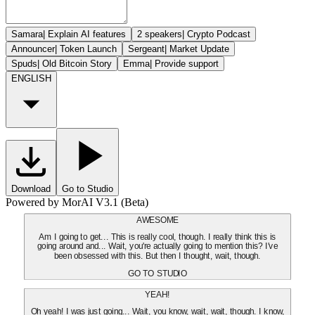
Samara
|
Explain AI features
2 speakers
|
Crypto Podcast
Announcer
|
Token Launch
Sergeant
|
Market Update
Spuds
|
Old Bitcoin Story
Emma
|
Provide support
ENGLISH
Download
Go to Studio
Powered by MorAI V3.1 (Beta)
AWESOME
Am I going to get... This is really cool, though. I really think this is
going around and... Wait, you're actually going to mention this? I've
been obsessed with this. But then I thought, wait, though.
GO TO STUDIO
YEAH!
Oh yeah! I was just going... Wait, you know, wait, wait, though. I know,