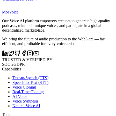
MorVoice
Our Voice AI platform empowers creators to generate high-quality
podcasts, mint their unique voices, and participate in a global
decentralized marketplace.
We bring the future of audio production to the Web3 era — fast,
efficient, and profitable for every voice artist.
TRUSTED & VERIFIED BY
SOC 2
GDPR
Capabilities
Text-to-Speech (TTS)
Speech-to-Text (STT)
Voice Cloning
Real-Time Cloning
AI Voice
Voice Synthesis
Natural Voice AI
Tools