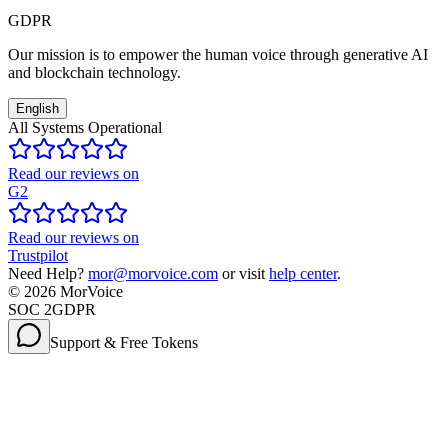
GDPR
Our mission is to empower the human voice through generative AI
and blockchain technology.
English
All Systems Operational
Read our reviews on
G2
Read our reviews on
Trustpilot
Need Help?
mor@morvoice.com
or visit
help center
.
©
2026
MorVoice
SOC 2
GDPR
Support & Free Tokens