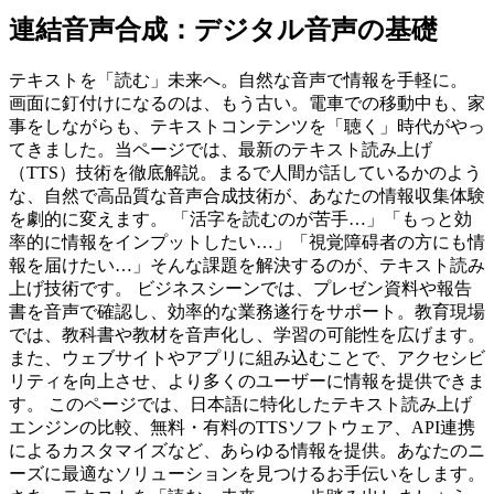
連結音声合成：デジタル音声の基礎
テキストを「読む」未来へ。自然な音声で情報を手軽に。
画面に釘付けになるのは、もう古い。電車での移動中も、家
事をしながらも、テキストコンテンツを「聴く」時代がやっ
てきました。当ページでは、最新のテキスト読み上げ
（TTS）技術を徹底解説。まるで人間が話しているかのよう
な、自然で高品質な音声合成技術が、あなたの情報収集体験
を劇的に変えます。 「活字を読むのが苦手…」「もっと効
率的に情報をインプットしたい…」「視覚障碍者の方にも情
報を届けたい…」そんな課題を解決するのが、テキスト読み
上げ技術です。 ビジネスシーンでは、プレゼン資料や報告
書を音声で確認し、効率的な業務遂行をサポート。教育現場
では、教科書や教材を音声化し、学習の可能性を広げます。
また、ウェブサイトやアプリに組み込むことで、アクセシビ
リティを向上させ、より多くのユーザーに情報を提供できま
す。 このページでは、日本語に特化したテキスト読み上げ
エンジンの比較、無料・有料のTTSソフトウェア、API連携
によるカスタマイズなど、あらゆる情報を提供。あなたのニ
ーズに最適なソリューションを見つけるお手伝いをします。