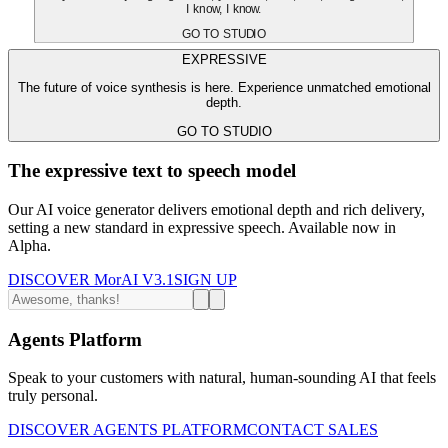
I know, I know.
GO TO STUDIO
EXPRESSIVE
The future of voice synthesis is here. Experience unmatched emotional
depth.
GO TO STUDIO
The expressive text to speech model
Our AI voice generator delivers emotional depth and rich delivery,
setting a new standard in expressive speech. Available now in
Alpha.
DISCOVER MorAI V3.1
SIGN UP
Agents Platform
Speak to your customers with natural, human-sounding AI that feels
truly personal.
DISCOVER AGENTS PLATFORM
CONTACT SALES