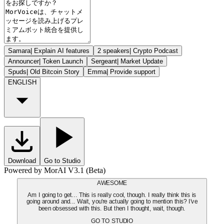
Samara
|
Explain AI features
2 speakers
|
Crypto Podcast
Announcer
|
Token Launch
Sergeant
|
Market Update
Spuds
|
Old Bitcoin Story
Emma
|
Provide support
ENGLISH
Download
Go to Studio
Powered by MorAI V3.1 (Beta)
AWESOME
Am I going to get... This is really cool, though. I really think this is
going around and... Wait, you're actually going to mention this? I've
been obsessed with this. But then I thought, wait, though.
GO TO STUDIO