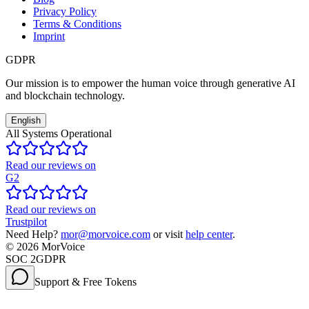
Privacy Policy
Terms & Conditions
Imprint
GDPR
Our mission is to empower the human voice through generative AI
and blockchain technology.
English
All Systems Operational
Read our reviews on
G2
Read our reviews on
Trustpilot
Need Help?
mor@morvoice.com
or visit
help center
.
©
2026
MorVoice
SOC 2
GDPR
Support & Free Tokens