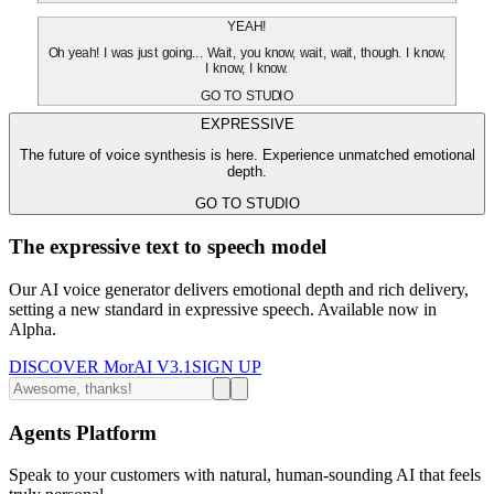
YEAH!
Oh yeah! I was just going... Wait, you know, wait, wait, though. I know,
I know, I know.
GO TO STUDIO
EXPRESSIVE
The future of voice synthesis is here. Experience unmatched emotional
depth.
GO TO STUDIO
The expressive text to speech model
Our AI voice generator delivers emotional depth and rich delivery,
setting a new standard in expressive speech. Available now in
Alpha.
DISCOVER MorAI V3.1
SIGN UP
Agents Platform
Speak to your customers with natural, human-sounding AI that feels