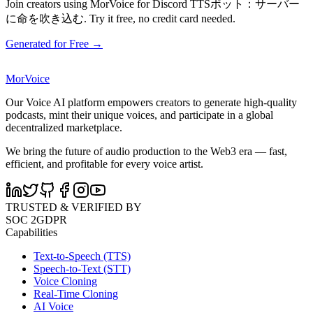
Join creators using MorVoice for Discord TTSボット：サーバー
に命を吹き込む. Try it free, no credit card needed.
Generated for Free →
MorVoice
Our Voice AI platform empowers creators to generate high-quality
podcasts, mint their unique voices, and participate in a global
decentralized marketplace.
We bring the future of audio production to the Web3 era — fast,
efficient, and profitable for every voice artist.
TRUSTED & VERIFIED BY
SOC 2
GDPR
Capabilities
Text-to-Speech (TTS)
Speech-to-Text (STT)
Voice Cloning
Real-Time Cloning
AI Voice