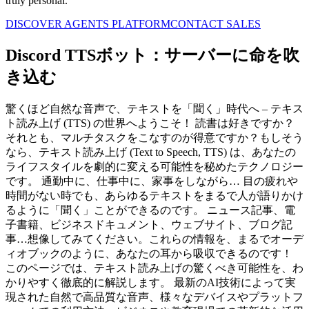
truly personal.
DISCOVER AGENTS PLATFORM
CONTACT SALES
Discord TTSボット：サーバーに命を吹
き込む
驚くほど自然な音声で、テキストを「聞く」時代へ – テキス
ト読み上げ (TTS) の世界へようこそ！ 読書は好きですか？
それとも、マルチタスクをこなすのが得意ですか？もしそう
なら、テキスト読み上げ (Text to Speech, TTS) は、あなたの
ライフスタイルを劇的に変える可能性を秘めたテクノロジー
です。 通勤中に、仕事中に、家事をしながら… 目の疲れや
時間がない時でも、あらゆるテキストをまるで人が語りかけ
るように「聞く」ことができるのです。 ニュース記事、電
子書籍、ビジネスドキュメント、ウェブサイト、ブログ記
事…想像してみてください。これらの情報を、まるでオーデ
ィオブックのように、あなたの耳から吸収できるのです！
このページでは、テキスト読み上げの驚くべき可能性を、わ
かりやすく徹底的に解説します。 最新のAI技術によって実
現された自然で高品質な音声、様々なデバイスやプラットフ