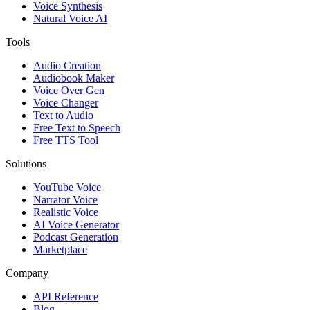
Voice Synthesis
Natural Voice AI
Tools
Audio Creation
Audiobook Maker
Voice Over Gen
Voice Changer
Text to Audio
Free Text to Speech
Free TTS Tool
Solutions
YouTube Voice
Narrator Voice
Realistic Voice
AI Voice Generator
Podcast Generation
Marketplace
Company
API Reference
Blog