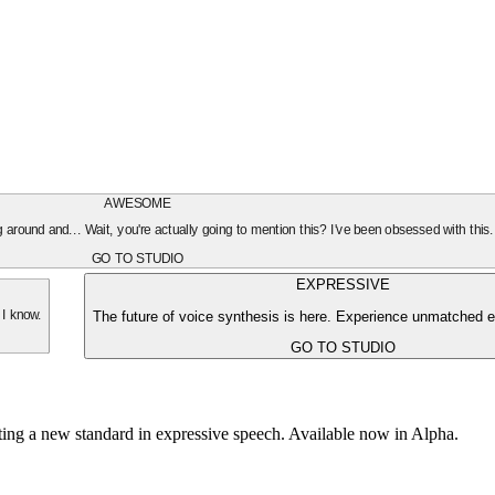
AWESOME
oing around and... Wait, you're actually going to mention this? I've been obsessed with this
GO TO STUDIO
EXPRESSIVE
The future of voice synthesis is here. Experience unmatched e
 I know.
GO TO STUDIO
tting a new standard in expressive speech. Available now in Alpha.