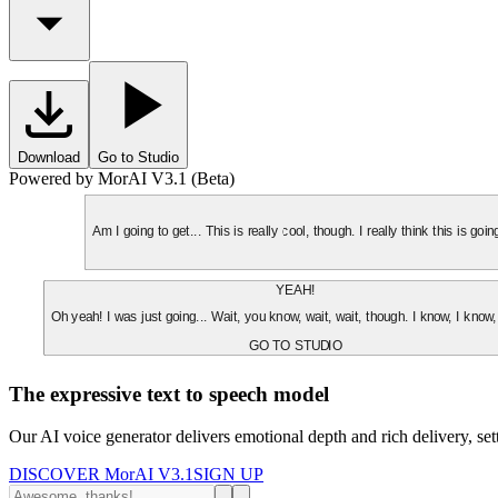
Download
Go to Studio
Powered by MorAI V3.1 (Beta)
Am I going to get... This is really cool, though. I really think this is g
YEAH!
Oh yeah! I was just going... Wait, you know, wait, wait, though. I know, I know,
GO TO STUDIO
The expressive text to speech model
Our AI voice generator delivers emotional depth and rich delivery, se
DISCOVER MorAI V3.1
SIGN UP