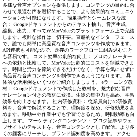
多様な音声オプションを提供します。コンテンツの目的に合
わせて最適な声を選択することで、より効果的なコミュニケ
ーションが可能になります。 簡単操作とシームレスな統
合： Googleドキュメントからのテキスト抽出、音声生成、
編集、出力…すべてがMorVoiceのプラットフォーム上で完結
します。複雑な操作は一切不要。直感的なインターフェース
で、誰でも簡単に高品質な音声コンテンツを作成できます。
API連携も可能なので、既存のワークフローに組み込むこと
も容易です。 コスト効率の劇的な向上： プロのナレーター
への依頼と比較して、MorVoiceは劇的にコストを削減できま
す。時間と労力を節約できるだけでなく、予算を気にせずに
高品質な音声コンテンツを制作できるようになります。 具
体的な活用例をいくつかご紹介しましょう。 eラーニング教
材： Googleドキュメントで作成した教材を、魅力的な音声
ナレーション付きの教材に変換。生徒の集中力を高め、学習
効果を向上させます。 社内研修資料： 従業員向けの研修資
料を、音声で解説することで、理解度を深め、研修効果を高
めます。移動中や作業中でも学習できるため、時間効率も向
上します。 マーケティングコンテンツ： ブログ記事やウェ
ブサイトのテキストを、音声コンテンツとして配信。より多
くの顧客にリーチし、ブランド認知度を高めます。 アクセ