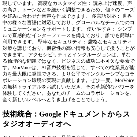
現しています。 高度なカスタマイズ性： 読み上げ速度、声
の高さ、トーンなどを細かく調整できるため、個々のニーズ
や好みに合わせた音声を作成できます。 多言語対応： 世界
中の様々な言語に対応しており、グローバルなチームでのコ
ミュニケーションをサポートします。 使いやすさ： シンプ
ルで直感的なインターフェースを備えており、誰でも簡単に
利用できます。 堅牢なセキュリティ： 厳格なセキュリティ
対策を講じており、機密性の高い情報も安心して扱うことが
できます。 アクセシビリティとインクルージョンは、単な
る倫理的な問題ではなく、ビジネスの成功に不可欠な要素で
す。MorVoiceは、AI音声技術を通じて、すべての従業員が能
力を最大限に発揮できる、より公平でインクルーシブなコラ
ボレーション環境の実現に貢献します。ぜひ一度、MorVoice
の無料トライアルをお試しいただき、その革新的なパワーを
体験してください。あなたのチームのコラボレーションを、
全く新しいレベルへと引き上げることでしょう。
技術統合：Googleドキュメントからス
タジオオーディオへ