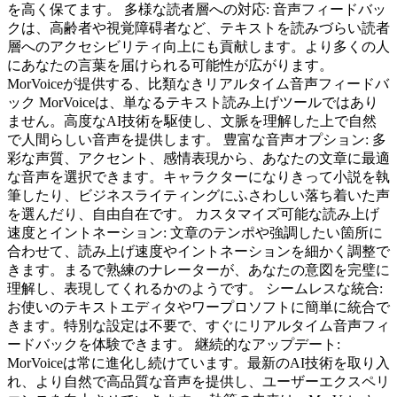
を高く保てます。 多様な読者層への対応: 音声フィードバッ
クは、高齢者や視覚障碍者など、テキストを読みづらい読者
層へのアクセシビリティ向上にも貢献します。より多くの人
にあなたの言葉を届けられる可能性が広がります。
MorVoiceが提供する、比類なきリアルタイム音声フィードバ
ック MorVoiceは、単なるテキスト読み上げツールではあり
ません。高度なAI技術を駆使し、文脈を理解した上で自然
で人間らしい音声を提供します。 豊富な音声オプション: 多
彩な声質、アクセント、感情表現から、あなたの文章に最適
な音声を選択できます。キャラクターになりきって小説を執
筆したり、ビジネスライティングにふさわしい落ち着いた声
を選んだり、自由自在です。 カスタマイズ可能な読み上げ
速度とイントネーション: 文章のテンポや強調したい箇所に
合わせて、読み上げ速度やイントネーションを細かく調整で
きます。まるで熟練のナレーターが、あなたの意図を完璧に
理解し、表現してくれるかのようです。 シームレスな統合:
お使いのテキストエディタやワープロソフトに簡単に統合で
きます。特別な設定は不要で、すぐにリアルタイム音声フィ
ードバックを体験できます。 継続的なアップデート:
MorVoiceは常に進化し続けています。最新のAI技術を取り入
れ、より自然で高品質な音声を提供し、ユーザーエクスペリ