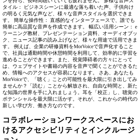
ンを持ち、長時間聴いていても疲れません。 多様な音声ス
タイル： ビジネスシーンに最適な落ち着いた声、子供向け
の明るく元気な声など、様々な音声スタイルを選択できま
す。 簡単な操作性： 直感的なインターフェースで、誰でも
簡単に高品質な音声を作成できます。 幅広い活用シーン： e
ラーニング教材、プレゼンテーション資料、オーディオブッ
ク、ニュース記事の読み上げなど、様々な用途で活用できま
す。 例えば、企業の研修資料をMorVoiceで音声化すること
で、社員は通勤時間や休憩時間を利用して、効率的に学習を
進めることができます。また、視覚障碍者の方々にとって
は、ウェブサイトや書籍の内容を音声で聞くことができるた
め、情報へのアクセスが容易になります。 さあ、あなたも
MorVoiceで、「聴く」ことの可能性を最大限に引き出してみ
ませんか？「読む」ことから解放され、自由な時間と、新た
な知識の世界を手に入れましょう。耳を「校正」し、聴覚の
ポテンシャルを最大限に活かす。それが、これからの時代の
新しい学び方、働き方なのです。
コラボレーションワークスペースにお
けるアクセシビリティとインクルージ