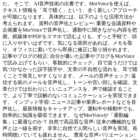
た。 そこで、AI音声技術の出番です。MorVoiceを使えば、
テキスト情報を「耳で聴く」という、全く新しいアプローチ
が可能になります。 具体的には、以下のような活用方法が
考えられます。 資料の音声化とレビュー: 重要な会議資料や
企画書をMorVoiceで音声化し、通勤中に聞きながら内容を把
握。紙媒体やPDFをスマホで読むよりも、ずっと手軽で、頭
に入りやすいはずです。気になる箇所があれば、メモを取
り、オフィスに着いてから即座に修正に取り掛かれます。
記事やブログの校正: 自分が書いた記事やブログをMorVoice
で読み上げてもらい、客観的にチェック。目で追うだけでは
気づかなかった誤字脱字や、文章の不自然な流れを、耳で聴
くことで発見しやすくなります。 メールの音声チェック: 返
信する前のメールを音声化し、トーンや言い回しを確認。文
章だけでは伝わりにくいニュアンスを、声で確認すること
で、より丁寧で誤解のないコミュニケーションを実現できま
す。 インプット学習: ニュース記事や業界レポートなどを音
声化し、最新情報をキャッチアップ。運転中や移動中でも、
効率的に知識を吸収できます。 なぜMorVoiceが「通勤編
集」に最適なのか？ 自然で高品質な音声: 従来の機械的な音
声とは一線を画す、非常に自然で人間らしい音声を実現。長
時間聴いていても疲れません。 豊富な音声バリエーション: