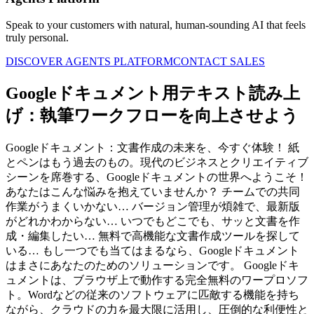
Speak to your customers with natural, human-sounding AI that feels
truly personal.
DISCOVER AGENTS PLATFORM
CONTACT SALES
Googleドキュメント用テキスト読み上
げ：執筆ワークフローを向上させよう
Googleドキュメント：文書作成の未来を、今すぐ体験！ 紙
とペンはもう過去のもの。現代のビジネスとクリエイティブ
シーンを席巻する、Googleドキュメントの世界へようこそ！
あなたはこんな悩みを抱えていませんか？ チームでの共同
作業がうまくいかない… バージョン管理が煩雑で、最新版
がどれかわからない… いつでもどこでも、サッと文書を作
成・編集したい… 無料で高機能な文書作成ツールを探して
いる… もし一つでも当てはまるなら、Googleドキュメント
はまさにあなたのためのソリューションです。 Googleドキ
ュメントは、ブラウザ上で動作する完全無料のワープロソフ
ト。Wordなどの従来のソフトウェアに匹敵する機能を持ち
ながら、クラウドの力を最大限に活用し、圧倒的な利便性と