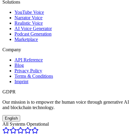
Solutions
YouTube Voice
Narrator Voice
Realistic Voice
AI Voice Generator
Podcast Generation
Marketplace
Company
API Reference
Blog
Privacy Policy
Terms & Conditions
Imprint
GDPR
Our mission is to empower the human voice through generative AI
and blockchain technology.
English
All Systems Operational