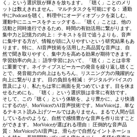
く」という選択肢が輝きを放ちます。 「聴く」ことのメリ
ットは数えきれません。 マルチタスクを可能にする： 通勤
中にPodcastを聴く、料理中にオーディオブックを楽しむ、
運動中にニュースをチェックする… 「聴く」ことは、他の
活動と同時進行できるため、時間の有効活用に繋がります。
集中力と記憶力の向上： テキストを目で追うよりも、音声
に集中する方が、情報が頭に入りやすいという研究結果もあ
ります。特に、AI音声技術を活用した高品質な音声は、自
然で聞き取りやすく、集中力を高める効果が期待できます。
学習効率の向上： 語学学習において、「聴く」ことは非常
に重要です。ネイティブスピーカーの発音を繰り返し聴くこ
とで、発音能力の向上はもちろん、リスニング力の飛躍的な
向上に繋がります。 目の負担を軽減： デジタルデバイスの
普及により、私たちは常に画面を見つめています。目を休ま
せるためにも、「聴く」という選択肢は非常に有効です。
そして、この「聴く」という体験を、より豊かに、より快適
にするのが、MorVoiceのAI音声技術です。MorVoiceは、単な
るテキスト読み上げツールではありません。まるで人間が話
しているかのような、自然で感情豊かな音声を作り出すこと
ができます。 MorVoiceが選ばれる理由： 圧倒的な音声品
質： MorVoiceのAI音声は、滑らかで自然なイントネーショ