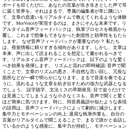
ボードを叩くたびに、あなたの言葉が生き生きとした声で耳
に届く世界を。それはまるで、専属の編集者が常に隣にい
て、文章の息遣いをリアルタイムで教えてくれるような体験
です。MorVoiceが実現するのは、まさにそんな未来です。リ
アルタイム音声フィードバックは、執筆プロセスを根底から
覆し、これまで想像もできなかった創造性と効率性をもたら
します。 なぜ音声フィードバックが重要なのか？ 私たち
は、視覚情報に頼りすぎる傾向があります。しかし、文章は
本来、声に出して読まれることを想定して書かれるべきで
す。リアルタイム音声フィードバックは、以下のような驚く
べき効果を発揮します。 リズムと流れの即時確認: 音声で聞
くことで、文章のリズムの悪さ、不自然な言い回し、冗長な
箇所などが一瞬で明らかになります。まるで音楽を奏でるよ
うに、流れるような文章を紡ぎ出すための強力な武器となる
でしょう。 誤字脱字、文法ミスの早期発見: 目で追うだけで
は見過ごしてしまうような小さなミスも、音声で聞くと驚く
ほど簡単に気づけます。特に、同音異義語や似たような表現
の誤用は、音声フィードバックによって劇的に減少します。
集中力とモチベーションの向上: 退屈な執筆作業も、自分の
言葉がリアルタイムで聞こえることで、まるで誰かと会話し
ているかのような感覚に。集中力が持続し、モチベーション