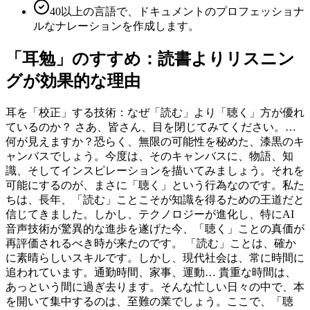
40以上の言語で、ドキュメントのプロフェッショナ
ルなナレーションを作成します。
「耳勉」のすすめ：読書よりリスニン
グが効果的な理由
耳を「校正」する技術：なぜ「読む」より「聴く」方が優れ
ているのか？ さあ、皆さん、目を閉じてみてください。…
何が見えますか？恐らく、無限の可能性を秘めた、漆黒のキ
ャンバスでしょう。今度は、そのキャンバスに、物語、知
識、そしてインスピレーションを描いてみましょう。それを
可能にするのが、まさに「聴く」という行為なのです。私た
ちは、長年、「読む」ことこそが知識を得るための王道だと
信じてきました。しかし、テクノロジーが進化し、特にAI
音声技術が驚異的な進歩を遂げた今、「聴く」ことの真価が
再評価されるべき時が来たのです。 「読む」ことは、確か
に素晴らしいスキルです。しかし、現代社会は、常に時間に
追われています。通勤時間、家事、運動… 貴重な時間は、
あっという間に過ぎ去ります。そんな忙しい日々の中で、本
を開いて集中するのは、至難の業でしょう。ここで、「聴