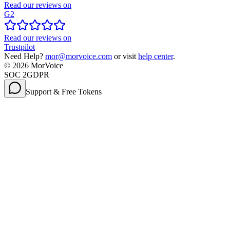
Read our reviews on
G2
Read our reviews on
Trustpilot
Need Help?
mor@morvoice.com
or visit
help center
.
©
2026
MorVoice
SOC 2
GDPR
Support & Free Tokens