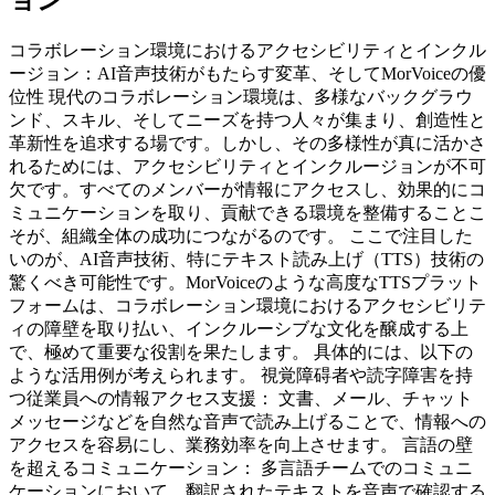
ョン
コラボレーション環境におけるアクセシビリティとインクル
ージョン：AI音声技術がもたらす変革、そしてMorVoiceの優
位性 現代のコラボレーション環境は、多様なバックグラウ
ンド、スキル、そしてニーズを持つ人々が集まり、創造性と
革新性を追求する場です。しかし、その多様性が真に活かさ
れるためには、アクセシビリティとインクルージョンが不可
欠です。すべてのメンバーが情報にアクセスし、効果的にコ
ミュニケーションを取り、貢献できる環境を整備することこ
そが、組織全体の成功につながるのです。 ここで注目した
いのが、AI音声技術、特にテキスト読み上げ（TTS）技術の
驚くべき可能性です。MorVoiceのような高度なTTSプラット
フォームは、コラボレーション環境におけるアクセシビリテ
ィの障壁を取り払い、インクルーシブな文化を醸成する上
で、極めて重要な役割を果たします。 具体的には、以下の
ような活用例が考えられます。 視覚障碍者や読字障害を持
つ従業員への情報アクセス支援： 文書、メール、チャット
メッセージなどを自然な音声で読み上げることで、情報への
アクセスを容易にし、業務効率を向上させます。 言語の壁
を超えるコミュニケーション： 多言語チームでのコミュニ
ケーションにおいて、翻訳されたテキストを音声で確認する