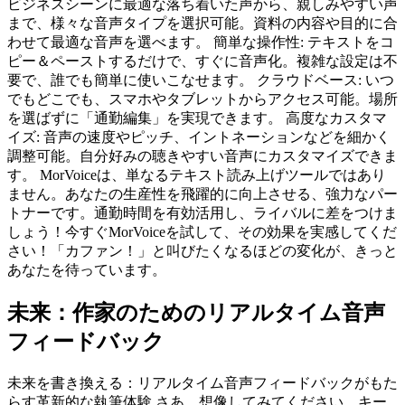
ビジネスシーンに最適な落ち着いた声から、親しみやすい声
まで、様々な音声タイプを選択可能。資料の内容や目的に合
わせて最適な音声を選べます。 簡単な操作性: テキストをコ
ピー＆ペーストするだけで、すぐに音声化。複雑な設定は不
要で、誰でも簡単に使いこなせます。 クラウドベース: いつ
でもどこでも、スマホやタブレットからアクセス可能。場所
を選ばずに「通勤編集」を実現できます。 高度なカスタマ
イズ: 音声の速度やピッチ、イントネーションなどを細かく
調整可能。自分好みの聴きやすい音声にカスタマイズできま
す。 MorVoiceは、単なるテキスト読み上げツールではあり
ません。あなたの生産性を飛躍的に向上させる、強力なパー
トナーです。通勤時間を有効活用し、ライバルに差をつけま
しょう！今すぐMorVoiceを試して、その効果を実感してくだ
さい！「カファン！」と叫びたくなるほどの変化が、きっと
あなたを待っています。
未来：作家のためのリアルタイム音声
フィードバック
未来を書き換える：リアルタイム音声フィードバックがもた
らす革新的な執筆体験 さあ、想像してみてください。キー