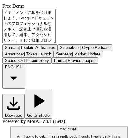
Free Demo
Samara
|
Explain AI features
2 speakers
|
Crypto Podcast
Announcer
|
Token Launch
Sergeant
|
Market Update
Spuds
|
Old Bitcoin Story
Emma
|
Provide support
ENGLISH
Download
Go to Studio
Powered by MorAI V3.1 (Beta)
AWESOME
Am I going to get... This is really cool, though. I really think this is