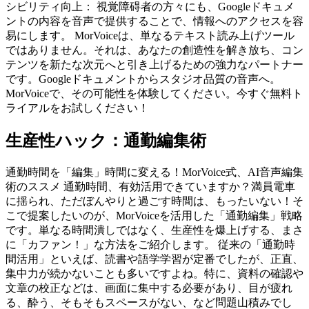
シビリティ向上： 視覚障碍者の方々にも、Googleドキュメ
ントの内容を音声で提供することで、情報へのアクセスを容
易にします。 MorVoiceは、単なるテキスト読み上げツール
ではありません。それは、あなたの創造性を解き放ち、コン
テンツを新たな次元へと引き上げるための強力なパートナー
です。Googleドキュメントからスタジオ品質の音声へ。
MorVoiceで、その可能性を体験してください。今すぐ無料ト
ライアルをお試しください！
生産性ハック：通勤編集術
通勤時間を「編集」時間に変える！MorVoice式、AI音声編集
術のススメ 通勤時間、有効活用できていますか？満員電車
に揺られ、ただぼんやりと過ごす時間は、もったいない！そ
こで提案したいのが、MorVoiceを活用した「通勤編集」戦略
です。単なる時間潰しではなく、生産性を爆上げする、まさ
に「カファン！」な方法をご紹介します。 従来の「通勤時
間活用」といえば、読書や語学学習が定番でしたが、正直、
集中力が続かないことも多いですよね。特に、資料の確認や
文章の校正などは、画面に集中する必要があり、目が疲れ
る、酔う、そもそもスペースがない、など問題山積みでし