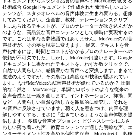
ドキュメントからスタジオ品質の音声へ：MorVoiceが変える
技術統合 Googleドキュメントで作成された素晴らしいコン
テンツが、スタジオレベルの音声体験に生まれ変わる。想像
してみてください。企画書、教材、ナレーションスクリプ
ト…あらゆるテキストが、プロのナレーターが吹き込んだか
のような、高品質な音声コンテンツとして瞬時に実現するの
です。これは単なる夢物語ではありません。MorVoiceのAI音
声技術が、その夢を現実に変えます。 従来、テキストを音
声化するには、時間とコストがかかるプロのナレーターへの
依頼が不可欠でした。しかし、MorVoiceは違います。Google
ドキュメントに書かれたテキストを、わずか数クリックで、
自然で人間らしい、感情豊かな音声へと変換します。まるで
魔法のようですが、その裏には高度なAI技術が隠されてい
ます。 なぜMorVoiceのAI音声技術が優れているのか？ 圧倒
的な自然さ： MorVoiceは、単調でロボットのような従来の
音声合成とは一線を画します。イントネーション、抑揚、間
など、人間らしい自然な話し方を徹底的に研究し、それを
AI音声に反映させています。聴く人を惹きつけ、内容を理
解しやすくする、まさに「生きている」ような音声体験を提
供します。 多様な音声オプション： ビジネスシーンにふさ
わしい落ち着いた声、教育コンテンツに適した明瞭な声、エ
ンターテイメント性を高める個性的な声…MorVoiceは、多種