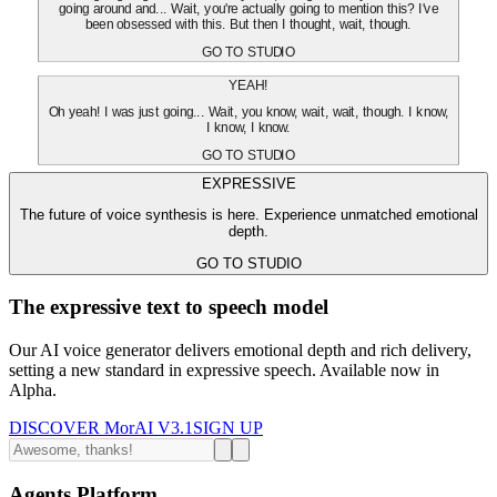
going around and... Wait, you're actually going to mention this? I've
been obsessed with this. But then I thought, wait, though.
GO TO STUDIO
YEAH!
Oh yeah! I was just going... Wait, you know, wait, wait, though. I know,
I know, I know.
GO TO STUDIO
EXPRESSIVE
The future of voice synthesis is here. Experience unmatched emotional
depth.
GO TO STUDIO
The expressive text to speech model
Our AI voice generator delivers emotional depth and rich delivery,
setting a new standard in expressive speech. Available now in
Alpha.
DISCOVER MorAI V3.1
SIGN UP
Agents Platform