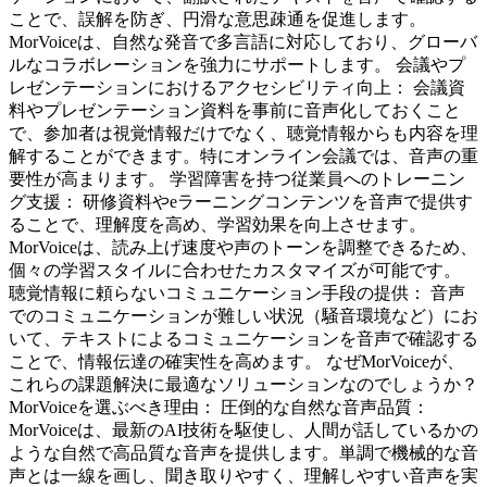
ことで、誤解を防ぎ、円滑な意思疎通を促進します。
MorVoiceは、自然な発音で多言語に対応しており、グローバ
ルなコラボレーションを強力にサポートします。 会議やプ
レゼンテーションにおけるアクセシビリティ向上： 会議資
料やプレゼンテーション資料を事前に音声化しておくこと
で、参加者は視覚情報だけでなく、聴覚情報からも内容を理
解することができます。特にオンライン会議では、音声の重
要性が高まります。 学習障害を持つ従業員へのトレーニン
グ支援： 研修資料やeラーニングコンテンツを音声で提供す
ることで、理解度を高め、学習効果を向上させます。
MorVoiceは、読み上げ速度や声のトーンを調整できるため、
個々の学習スタイルに合わせたカスタマイズが可能です。
聴覚情報に頼らないコミュニケーション手段の提供： 音声
でのコミュニケーションが難しい状況（騒音環境など）にお
いて、テキストによるコミュニケーションを音声で確認する
ことで、情報伝達の確実性を高めます。 なぜMorVoiceが、
これらの課題解決に最適なソリューションなのでしょうか？
MorVoiceを選ぶべき理由： 圧倒的な自然な音声品質：
MorVoiceは、最新のAI技術を駆使し、人間が話しているかの
ような自然で高品質な音声を提供します。単調で機械的な音
声とは一線を画し、聞き取りやすく、理解しやすい音声を実