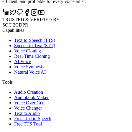
efficient, and profitable for every voice artist.
TRUSTED & VERIFIED BY
SOC 2
GDPR
Capabilities
Text-to-Speech (TTS)
Speech-to-Text (STT)
Voice Cloning
Real-Time Cloning
AI Voice
Voice Synthesis
Natural Voice AI
Tools
Audio Creation
Audiobook Maker
Voice Over Gen
Voice Changer
Text to Audio
Free Text to Speech
Free TTS Tool