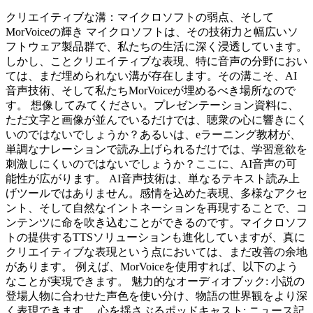
クリエイティブな溝：マイクロソフトの弱点、そして
MorVoiceの輝き マイクロソフトは、その技術力と幅広いソ
フトウェア製品群で、私たちの生活に深く浸透しています。
しかし、ことクリエイティブな表現、特に音声の分野におい
ては、まだ埋められない溝が存在します。その溝こそ、AI
音声技術、そして私たちMorVoiceが埋めるべき場所なので
す。 想像してみてください。プレゼンテーション資料に、
ただ文字と画像が並んでいるだけでは、聴衆の心に響きにく
いのではないでしょうか？あるいは、eラーニング教材が、
単調なナレーションで読み上げられるだけでは、学習意欲を
刺激しにくいのではないでしょうか？ここに、AI音声の可
能性が広がります。 AI音声技術は、単なるテキスト読み上
げツールではありません。感情を込めた表現、多様なアクセ
ント、そして自然なイントネーションを再現することで、コ
ンテンツに命を吹き込むことができるのです。マイクロソフ
トの提供するTTSソリューションも進化していますが、真に
クリエイティブな表現という点においては、まだ改善の余地
があります。 例えば、MorVoiceを使用すれば、以下のよう
なことが実現できます。 魅力的なオーディオブック: 小説の
登場人物に合わせた声色を使い分け、物語の世界観をより深
く表現できます。 心を揺さぶるポッドキャスト: ニュース記