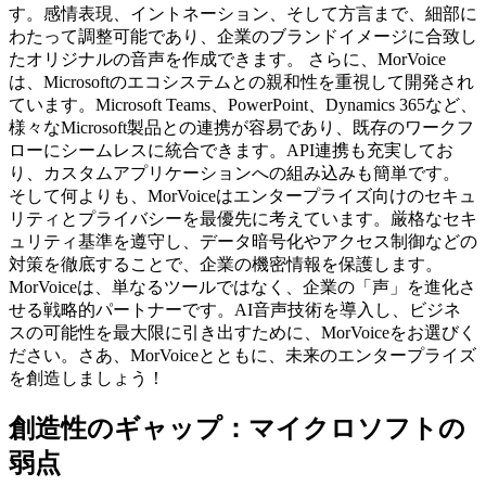
す。感情表現、イントネーション、そして方言まで、細部に
わたって調整可能であり、企業のブランドイメージに合致し
たオリジナルの音声を作成できます。 さらに、MorVoice
は、Microsoftのエコシステムとの親和性を重視して開発され
ています。Microsoft Teams、PowerPoint、Dynamics 365など、
様々なMicrosoft製品との連携が容易であり、既存のワークフ
ローにシームレスに統合できます。API連携も充実してお
り、カスタムアプリケーションへの組み込みも簡単です。
そして何よりも、MorVoiceはエンタープライズ向けのセキュ
リティとプライバシーを最優先に考えています。厳格なセキ
ュリティ基準を遵守し、データ暗号化やアクセス制御などの
対策を徹底することで、企業の機密情報を保護します。
MorVoiceは、単なるツールではなく、企業の「声」を進化さ
せる戦略的パートナーです。AI音声技術を導入し、ビジネ
スの可能性を最大限に引き出すために、MorVoiceをお選びく
ださい。さあ、MorVoiceとともに、未来のエンタープライズ
を創造しましょう！
創造性のギャップ：マイクロソフトの
弱点