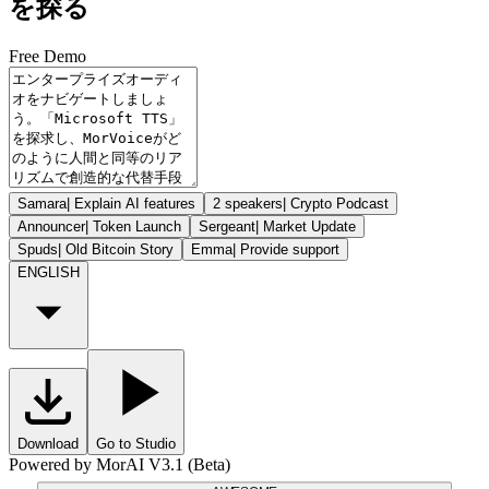
を探る
Free Demo
Samara
|
Explain AI features
2 speakers
|
Crypto Podcast
Announcer
|
Token Launch
Sergeant
|
Market Update
Spuds
|
Old Bitcoin Story
Emma
|
Provide support
ENGLISH
Download
Go to Studio
Powered by MorAI V3.1 (Beta)