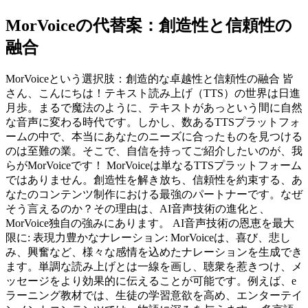
MorVoiceの代替案：創造性と信頼性の
融合
MorVoiceという選択肢：創造的な卓越性と信頼性の融合 皆
さん、こんにちは！テキスト読み上げ（TTS）の世界は日進
月歩。まるで魔法のように、テキストがあっという間に自然
な音声に変わる時代です。しかし、数あるTTSプラットフォ
ームの中で、本当にあなたのニーズに合ったものを見つける
のは至難の業。そこで、自信を持ってご紹介したいのが、我
らがMorVoiceです！ MorVoiceは単なるTTSプラットフォーム
ではありません。創造性を解き放ち、信頼性を約束する、あ
なたのコンテンツ制作における最強のパートナーです。なぜ
そう言えるのか？その理由は、AI音声技術の進化と、
MorVoice独自の強みにあります。 AI音声技術の恩恵を最大
限に: 表現力豊かなナレーション: MorVoiceは、喜び、悲し
み、興奮など、様々な感情を込めたナレーションを生成でき
ます。単調な読み上げとは一線を画し、聴衆を惹きつけ、メ
ッセージをより効果的に伝えることが可能です。例えば、e
ラーニング教材では、生徒の学習意欲を高め、エンターテイ