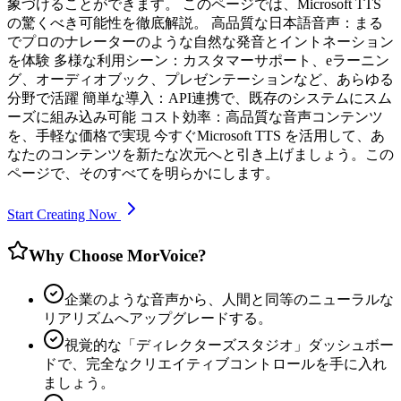
象づけることができます。 このページでは、Microsoft TTS
の驚くべき可能性を徹底解説。 高品質な日本語音声：まる
でプロのナレーターのような自然な発音とイントネーション
を体験 多様な利用シーン：カスタマーサポート、eラーニン
グ、オーディオブック、プレゼンテーションなど、あらゆる
分野で活躍 簡単な導入：API連携で、既存のシステムにスム
ーズに組み込み可能 コスト効率：高品質な音声コンテンツ
を、手軽な価格で実現 今すぐMicrosoft TTS を活用して、あ
なたのコンテンツを新たな次元へと引き上げましょう。この
ページで、そのすべてを明らかにします。
Start Creating Now
Why Choose MorVoice?
企業のような音声から、人間と同等のニューラルな
リアリズムへアップグレードする。
視覚的な「ディレクターズスタジオ」ダッシュボー
ドで、完全なクリエイティブコントロールを手に入れ
ましょう。