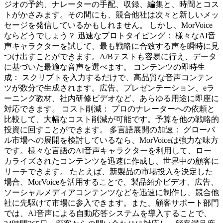
ジオの予約、ナレーターの手配、収録、編集と、時間とコス
トがかさみます。その間にも、競合他社は次々と新しいメッ
セージを発信しているかもしれません。 しかし、MorVoice
ならどうでしょう？ 迅速なプロトタイピング： 様々なAI音
声キャラクターを試して、最も戦略に合致する声を瞬時に見
つけ出すことができます。A/Bテストも容易に行え、データ
に基づいた最適な音声を選べます。 コンテンツの即時生
成： スクリプトを入力するだけで、高品質な音声コンテン
ツが数分で生成されます。広告、プレゼンテーション、eラ
ーニング教材、社内研修ビデオなど、あらゆる用途に即座に
対応できます。 コスト削減： プロのナレーターへの依頼と
比較して、大幅なコスト削減が可能です。予算を他の戦略的
投資に回すことができます。 多言語展開の加速： グローバ
ル市場への展開を検討しているなら、MorVoiceは強力な味方
です。様々な言語のAI音声キャラクターを利用して、ロー
カライズされたコンテンツを迅速に作成し、世界中の顧客に
リーチできます。 たとえば、新製品の市場投入を決定した
場合、MorVoiceを活用することで、製品紹介ビデオ、広告、
ソーシャルメディアコンテンツなどを迅速に制作し、競合他
社に先駆けて市場に参入できます。また、顧客サポート部門
では、AI音声による自動応答システムを導入することで、