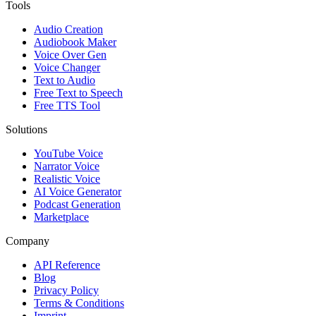
Tools
Audio Creation
Audiobook Maker
Voice Over Gen
Voice Changer
Text to Audio
Free Text to Speech
Free TTS Tool
Solutions
YouTube Voice
Narrator Voice
Realistic Voice
AI Voice Generator
Podcast Generation
Marketplace
Company
API Reference
Blog
Privacy Policy
Terms & Conditions
Imprint