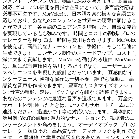
ンメントコンテンツでは、物語に深みを与えます。 多言語
対応: グローバル展開を目指す企業にとって、多言語対応は
必要不可欠です。MorVoiceは、日本語を含む様々な言語に対
応しており、あなたのコンテンツを世界中の聴衆に届けるこ
とができます。各言語のニュアンスを理解した、自然な発音
を実現している点も強みです。 時間とコストの削減: プロの
ナレーターを雇うには、時間も費用もかかります。MorVoice
を使えば、高品質なナレーションを、手軽に、そして迅速に
生成できます。コンテンツ制作のスピードアップ、コスト削
減に大きく貢献します。 MorVoiceが選ばれる理由: MorVoice
は、単にAI音声技術を活用するだけでなく、ユーザーエク
スペリエンスを重視した設計となっています。 直感的なイ
ンターフェース: 複雑な操作は一切不要。誰でも簡単に、高
品質な音声を作成できます。 豊富なカスタマイズオプショ
ン: 音声の種類、速度、ピッチなどを細かく調整できます。
あなたのコンテンツに最適な音声を追求できます。 万全の
サポート体制: 困ったときは、いつでもサポートチームにご
連絡ください。迅速かつ丁寧に対応いたします。 具体的な
活用例: YouTube動画: 魅力的なナレーションで、視聴者のエ
ンゲージメントを高めましょう。 オーディオブック: プロの
ナレーター顔負けの、高品質なオーディオブックを制作でき
ます。 企業研修: 従業員の学習意欲を高める、インタラクテ