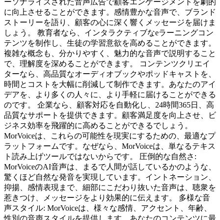
ーソナライズされた音声広告で顧客エンゲージメントを劇的
に向上させることができます。感情豊かな音声で、ブランド
ストーリーを語り、顧客の心に深く響くメッセージを届けま
しょう。 教育者なら、インタラクティブなeラーニングコン
テンツを制作し、生徒の学習意欲を高めることができます。
複雑な概念も、分かりやすく、魅力的な音声で説明すること
で、理解度を深めることができます。 コンテンツクリエイ
ターなら、高品質なオーディオブックやポッドキャストを、
時間とコストを大幅に削減して制作できます。あなたのアイ
デアを、より多くの人々に、より手軽に届けることができる
のです。 企業なら、顧客対応を自動化し、24時間365日、高
品質なサポートを提供できます。顧客満足度を向上させ、ビ
ジネス効率を飛躍的に高めることができるでしょう。
MorVoiceは、これらの可能性を現実にするための、最適なプ
ラットフォームです。なぜなら、MorVoiceは、単なるテキス
ト読み上げツールではないからです。 圧倒的な自然さ:
MorVoiceのAI音声は、まるで人間が話しているかのような、
驚くほど自然な発音を実現しています。イントネーション、
抑揚、感情表現まで、細部にこだわり抜いた音声は、聴衆を
惹きつけ、メッセージをより効果的に伝えます。 多様な音
声スタイル: MorVoiceは、様々な感情、アクセント、年齢、
性別の音声スタイルを提供します。あなたのコンテンツに最