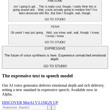
AWESOME
Am I going to get... This is really cool, though. I really think this is
going around and... Wait, you're actually going to mention this? I've
been obsessed with this. But then I thought, wait, though.
GO TO STUDIO
YEAH!
Oh yeah! I was just going... Wait, you know, wait, wait, though. I know,
I know, I know.
GO TO STUDIO
EXPRESSIVE
The future of voice synthesis is here. Experience unmatched emotional
depth.
GO TO STUDIO
The expressive text to speech model
Our AI voice generator delivers emotional depth and rich delivery,
setting a new standard in expressive speech. Available now in
Alpha.
DISCOVER MorAI V3.1
SIGN UP