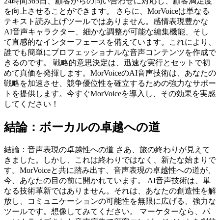
24時間365日、顧客からの問い合わせに対応し、顧客満足度
を向上させることができます。 さらに、MorVoiceは単なる
テキスト読み上げツールではありません。感情表現豊かな
AI音声キャラクター、細かな調整が可能な編集機能、そし
て直感的なインターフェースを備えています。これにより、
誰でも簡単にプロフェッショナルな音声コンテンツを作成で
きるのです。 戦略的意思決定は、迅速な実行とセットで初
めて真価を発揮します。MorVoiceのAI音声技術は、あなたの
戦略を加速させ、競争優位性を確立するための強力なサポー
トを提供します。今すぐMorVoiceを導入し、その効果を実感
してください！
結論：ボーカルの卓越への道
結論：音声表現の卓越性への道 さあ、旅の終わりが見えて
きました。しかし、これは終わりではなく、新たな始まりで
す。MorVoiceと共に踏み出す、音声表現の卓越性への道が、
今、あなたの目の前に開かれています。 AI音声技術は、単
なる技術革新ではありません。それは、あなたの創造性を解
放し、コミュニケーションの可能性を無限に広げる、強力な
ツールです。想像してみてください。 マーケターなら、パ