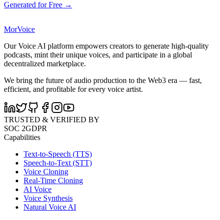
Generated for Free →
MorVoice
Our Voice AI platform empowers creators to generate high-quality
podcasts, mint their unique voices, and participate in a global
decentralized marketplace.
We bring the future of audio production to the Web3 era — fast,
efficient, and profitable for every voice artist.
TRUSTED & VERIFIED BY
SOC 2
GDPR
Capabilities
Text-to-Speech (TTS)
Speech-to-Text (STT)
Voice Cloning
Real-Time Cloning
AI Voice
Voice Synthesis
Natural Voice AI