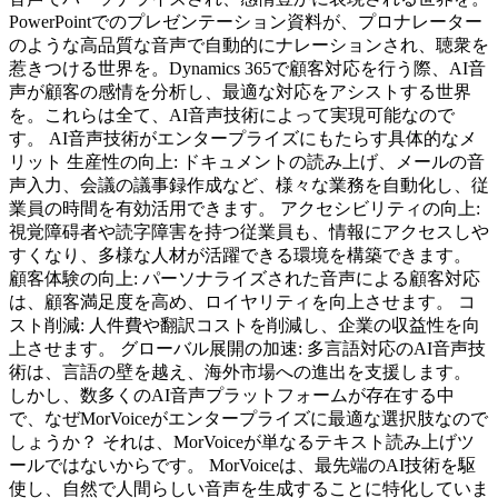
PowerPointでのプレゼンテーション資料が、プロナレーター
のような高品質な音声で自動的にナレーションされ、聴衆を
惹きつける世界を。Dynamics 365で顧客対応を行う際、AI音
声が顧客の感情を分析し、最適な対応をアシストする世界
を。これらは全て、AI音声技術によって実現可能なので
す。 AI音声技術がエンタープライズにもたらす具体的なメ
リット 生産性の向上: ドキュメントの読み上げ、メールの音
声入力、会議の議事録作成など、様々な業務を自動化し、従
業員の時間を有効活用できます。 アクセシビリティの向上:
視覚障碍者や読字障害を持つ従業員も、情報にアクセスしや
すくなり、多様な人材が活躍できる環境を構築できます。
顧客体験の向上: パーソナライズされた音声による顧客対応
は、顧客満足度を高め、ロイヤリティを向上させます。 コ
スト削減: 人件費や翻訳コストを削減し、企業の収益性を向
上させます。 グローバル展開の加速: 多言語対応のAI音声技
術は、言語の壁を越え、海外市場への進出を支援します。
しかし、数多くのAI音声プラットフォームが存在する中
で、なぜMorVoiceがエンタープライズに最適な選択肢なので
しょうか？ それは、MorVoiceが単なるテキスト読み上げツ
ールではないからです。 MorVoiceは、最先端のAI技術を駆
使し、自然で人間らしい音声を生成することに特化していま