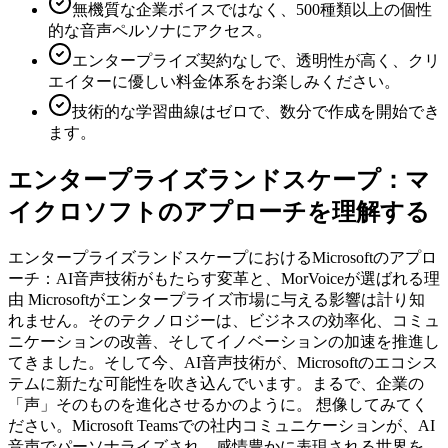
無機質な企業ボイスではなく、500種類以上の個性
的な音声ペルソナにアクセス。
エンタープライズ契約なしで、透明性が高く、クリ
エイターに優しい料金体系をお楽しみください。
技術的な学習曲線はゼロで、数分で作成を開始でき
ます。
エンタープライズランドスケープ：マ
イクロソフトのアプローチを理解する
エンタープライズランドスケープにおけるMicrosoftのアプロ
ーチ：AI音声技術がもたらす変革と、MorVoiceが選ばれる理
由 Microsoftがエンタープライズ市場に与える影響は計り知
れません。そのテクノロジーは、ビジネスの効率化、コミュ
ニケーションの改善、そしてイノベーションの加速を推進し
てきました。そして今、AI音声技術が、Microsoftのエコシス
テムに新たな可能性を吹き込んでいます。まるで、企業の
「声」そのものを進化させるかのように。 想像してみてく
ださい。Microsoft Teamsでの社内コミュニケーションが、AI
音声でパーソナライズされ、感情豊かに表現される世界を。