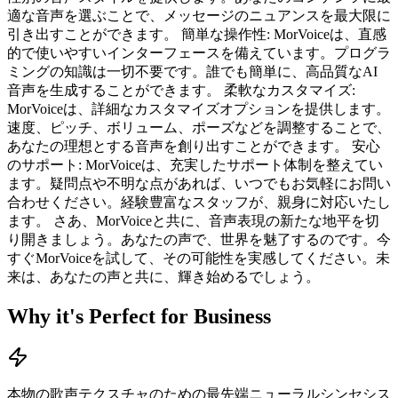
適な音声を選ぶことで、メッセージのニュアンスを最大限に
引き出すことができます。 簡単な操作性: MorVoiceは、直感
的で使いやすいインターフェースを備えています。プログラ
ミングの知識は一切不要です。誰でも簡単に、高品質なAI
音声を生成することができます。 柔軟なカスタマイズ:
MorVoiceは、詳細なカスタマイズオプションを提供します。
速度、ピッチ、ボリューム、ポーズなどを調整することで、
あなたの理想とする音声を創り出すことができます。 安心
のサポート: MorVoiceは、充実したサポート体制を整えてい
ます。疑問点や不明な点があれば、いつでもお気軽にお問い
合わせください。経験豊富なスタッフが、親身に対応いたし
ます。 さあ、MorVoiceと共に、音声表現の新たな地平を切
り開きましょう。あなたの声で、世界を魅了するのです。今
すぐMorVoiceを試して、その可能性を実感してください。未
来は、あなたの声と共に、輝き始めるでしょう。
Why it's Perfect for Business
本物の歌声テクスチャのための最先端ニューラルシンセシス