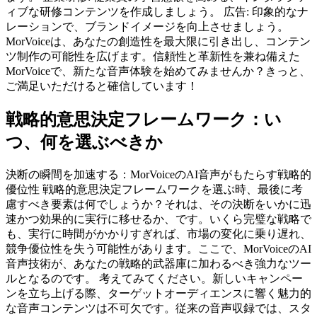
ィブな研修コンテンツを作成しましょう。 広告: 印象的なナ
レーションで、ブランドイメージを向上させましょう。
MorVoiceは、あなたの創造性を最大限に引き出し、コンテン
ツ制作の可能性を広げます。信頼性と革新性を兼ね備えた
MorVoiceで、新たな音声体験を始めてみませんか？きっと、
ご満足いただけると確信しています！
戦略的意思決定フレームワーク：い
つ、何を選ぶべきか
決断の瞬間を加速する：MorVoiceのAI音声がもたらす戦略的
優位性 戦略的意思決定フレームワークを選ぶ時、最後に考
慮すべき要素は何でしょうか？それは、その決断をいかに迅
速かつ効果的に実行に移せるか、です。いくら完璧な戦略で
も、実行に時間がかかりすぎれば、市場の変化に乗り遅れ、
競争優位性を失う可能性があります。ここで、MorVoiceのAI
音声技術が、あなたの戦略的武器庫に加わるべき強力なツー
ルとなるのです。 考えてみてください。新しいキャンペー
ンを立ち上げる際、ターゲットオーディエンスに響く魅力的
な音声コンテンツは不可欠です。従来の音声収録では、スタ