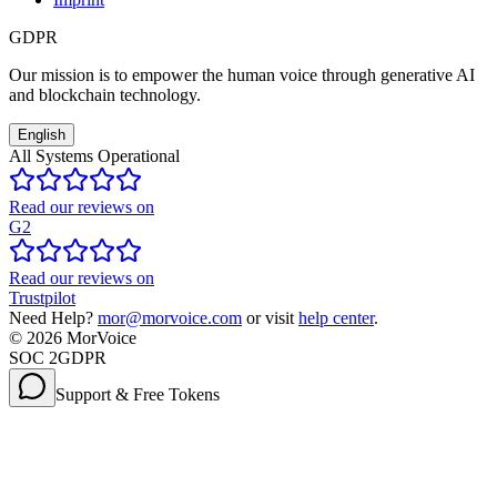
GDPR
Our mission is to empower the human voice through generative AI
and blockchain technology.
English
All Systems Operational
Read our reviews on
G2
Read our reviews on
Trustpilot
Need Help?
mor@morvoice.com
or visit
help center
.
©
2026
MorVoice
SOC 2
GDPR
Support & Free Tokens